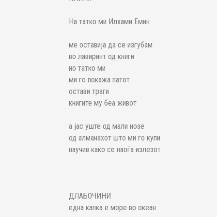
На татко ми Илхами Емин
ме оставија да се изгубам
во лавиринт од книги
но татко ми
ми го покажа патот
остави траги
книгите му беа живот
а јас уште од мали нозе
од алманахот што ми го купи
научив како се наоѓа излезот
ДЛАБОЧИНИ
една капка е море во океан