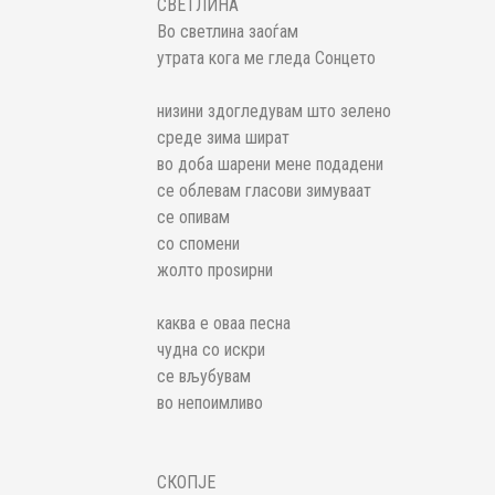
СВЕТЛИНА
Во светлина заоѓам
утрата кога ме гледа Сонцето
низини здогледувам што зелено
среде зима шират
во доба шарени мене подадени
се облевам гласови зимуваат
се опивам
со спомени
жолто проѕирни
каква е оваа песна
чудна со искри
се вљубувам
во непоимливо
СКОПЈЕ