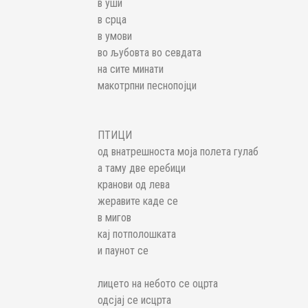
в уши
в срца
в умови
во љубовта во севдата
на сите минати
макотрпни песнопојци
ПТИЦИ
од внатрешноста моја полета гулаб
а таму две еребици
кранови од лева
жеравите каде се
в мигов
кај потполошката
и паунот се
лицето на небото се оцрта
одсјај се исцрта