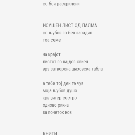
со бои раскрилени
ИСУШЕН ЛИСТ ОД ПАЛМА
со љубов го бев засадил
тоа семе
на крајот
листот го најдов свиен
врз затворена шаховска табла
а тебе тој ден те чув
моја љубов душо
крв џигер сестро
одново рикна
за почеток нов
КНИГИ