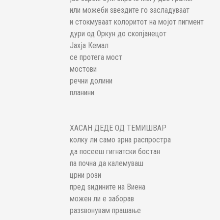
или можеби ѕвездите го засладуваат
и стокмуваат колоритот на мојот пигмент
дури од Оркун до скопјанецот
Јахја Кемал
се протега мост
мостови
речни долини
планини
ХАСАН ДЕДЕ ОД ТЕМИШВАР
колку ли само зрна распростра
да посееш гигнатски бостан
па почна да калемуваш
црни рози
пред ѕидините на Виена
можен ли е заборав
разѕвонувам прашање