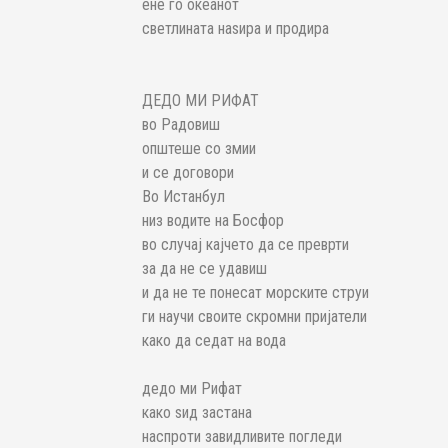
ене го океанот
светлината наѕира и продира
ДЕДО МИ РИФАТ
во Радовиш
општеше со змии
и се договори
Во Истанбул
низ водите на Босфор
во случај кајчето да се преврти
за да не се удавиш
и да не те понесат морските струи
ги научи своите скромни пријатели
како да седат на вода
дедо ми Рифат
како ѕид застана
наспроти завидливите погледи