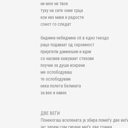
ни мое ни твое
туку на сите оние срца
кои низ маки и радости
сонот го следат
биднина небиднина сè в едно гнездо
раце подаваат од скромност
пријатели дамнешни и идни
со насмев кажуваат стихови
поучни за души искрени
ме ослободуваш
те ослободувам
нека полета белината
за век и навек
ДВЕ ВЕЃИ
Понекогаш вселената ја збира помеѓу две веѓ
јас зарем сум сираче меѓу две гранки