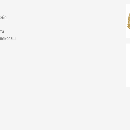
ебе,
ата
 некогаш.