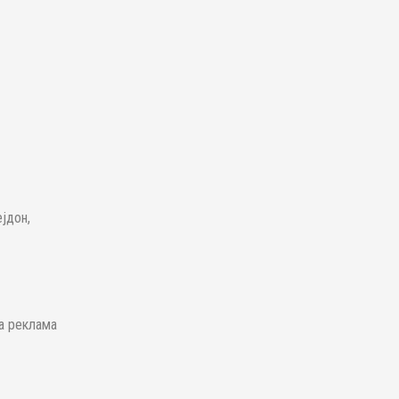
јдон,
та реклама