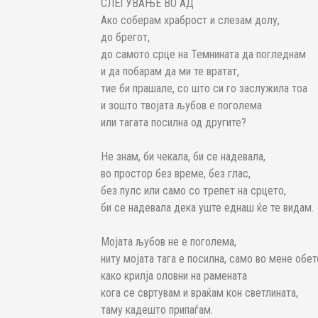
СЛЕГУВАЊЕ ВО АД
Ако соберам храброст и слезам долу,
до брегот,
до самото срце на Темнината да погледнам
и да побарам да ми те вратат,
тие би прашале, со што си го заслужила тоа
и зошто твојата љубов е поголема
или тагата посилна од другите?
Не знам, би чекала, би се надевала,
во простор без време, без глас,
без пулс или само со трепет на срцето,
би се надевала дека уште еднаш ќе те видам.
Мојата љубов не е поголема,
ниту мојата тага е посилна, само во мене обет
како крилја оловни на рамената
кога се свртувам и враќам кон светлината,
таму кадешто припаѓам.