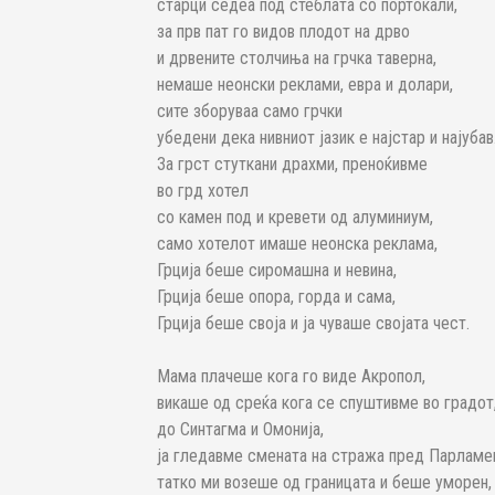
старци седеа под стеблата со портокали,
за прв пат го видов плодот на дрво
и дрвените столчиња на грчка таверна,
немаше неонски реклами, евра и долари,
сите зборуваа само грчки
убедени дека нивниот јазик е најстар и најубав
За грст стуткани драхми, преноќивме
во грд хотел
со камен под и кревети од алуминиум,
само хотелот имаше неонска реклама,
Грција беше сиромашна и невина,
Грција беше опора, горда и сама,
Грција беше своја и ја чуваше својата чест.
Мама плачеше кога го виде Акропол,
викаше од среќа кога се спуштивме во градот
до Синтагма и Омонија,
ја гледавме смената на стража пред Парламе
татко ми возеше од границата и беше уморен,