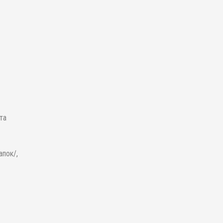
та
апок/,