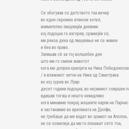
Се збогував со детството таа вечер
во еден скромен атински хотел,
внимателно пишувајќи дневник
кој подоцна го изгорев, срамејќи се,
ми рекоа дека од пишување не се живее
и беа во право.
Запишав сè за тој волшебен ден
што ми го смени животот
кога ме допреа крилјата на Ника Победоносна
/ и влажниот хитон на Ника од Самотрака
во кој ѕурев во Лувр
десет години подоцна, во нејзиниот совршен п
вдишав тогаш и нешто невидливо
кога минавме покрај жешките карпи на Парнас
и застанавме во врелината на Делфи,
не требаше да ме водат во храмот на Аполон,
не се осмелија да ми го покажат сето тоа,