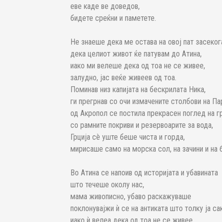
еве каде ве доведов,
бидете среќни и паметете.
Не знаеше дека ме остава на овој пат засеког
дека целиот живот ќе патувам до Атина,
иако ми велеше дека од тоа не се живее,
залудно, јас веќе живеев од тоа.
Поминав низ капијата на бескрилата Ника,
ги прегрнав со очи измачените столбови на Па
од Акропол се постила прекрасен поглед на г
со рамните покриви и резервоарите за вода,
Грција сè уште беше чиста и горда,
мирисаше само на морска сол, на зачини и на 
Во Атина се напоив од историјата и убавината
што течеше околу нас,
мама живописно, убаво раскажуваше
поклонувајжи ѝ се на антиката што толку ја с
иако ѝ велеа дека од тоа не се живее.