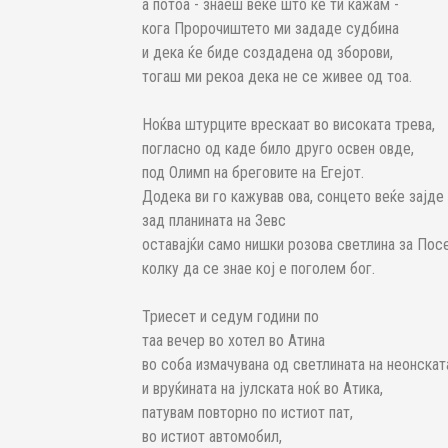
а потоа - знаеш веќе што ќе ти кажам -
кога Пророчиштето ми зададе судбина
и дека ќе биде создадена од зборови,
тогаш ми рекоа дека не се живее од тоа.
Ноќва штурците врескаат во високата трева,
погласно од каде било друго освен овде,
под Олимп на бреговите на Егејот.
Додека ви го кажував ова, сонцето веќе зајде
зад планината на Зевс
оставајќи само нишки розова светлина за Посе
колку да се знае кој е поголем бог.
Триесет и седум години по
таа вечер во хотел во Атина
во соба измачувана од светлината на неонска
и вруќината на јулската ноќ во Атика,
патувам повторно по истиот пат,
во истиот автомобил,