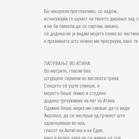
Би чекорела претпазливо, со надеж,
исчекувајќи го шумот на твоето дишење зад с
и не би смеела да се свртам, никако,
сè додека не ја видам мојата сенка во чистин
и празнината што нежно ме прегрнува, како ти
ПАТУВАЊЕ ВО АТИНА
Во мугрите, гласни беа
штурците скриени во високата трева.
Сонцето сè уште спиеше, а
морето беше темно и студено
додека тргнувавме на пат за Атина.
Одамна беше, мајка ми сакаше да го види
Акропол, да се наслуша од грчкиот што
одѕвонуваше во неа,
гласот на Антигона и на Едип,
иако ѝ велеа дека не се живее од тоа.