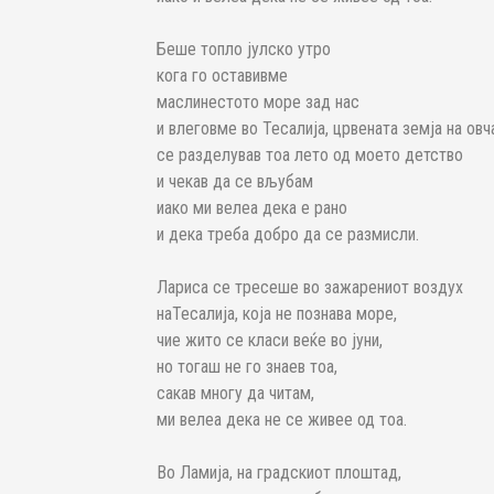
Беше топло јулско утро
кога го оставивме
маслинестото море зад нас
и влеговме во Тесалија, црвената земја на овч
се разделував тоа лето од моето детство
и чекав да се вљубам
иако ми велеа дека е рано
и дека треба добро да се размисли.
Лариса се тресеше во зажарениот воздух
наТесалија, која не познава море,
чие жито се класи веќе во јуни,
но тогаш не го знаев тоа,
сакав многу да читам,
ми велеа дека не се живее од тоа.
Во Ламија, на градскиот плоштад,