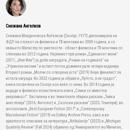
Снежана Ангелков
Снежана Младеновска Анѓелков (Скопје, 1977) дипломирала на
ФДУ на отсекот за филмска и ТВ монтажа во 2000 година, а со
звањето Магистер по уметности - област филмска и ТВ монтажа се
стекнува во 2012 година. Нејзиниот прв роман „Единаесет жени“
(2011, „Или-Или“) ја доби наградата „Роман на годината“ на
„Утрински весник“ и истиот потоа доживеа уште четири изданија.
Вториот роман „Молчи со отворена уста“ (2019) беше финалист за
истата награда. Во 2022 година ја објави и „Луѓето, а не градот“,
книга посветена на Скопје кое веќе го нема. Во 2014 година ја
издаде и филмско-есеистичката книга „Слики со животна
уверливост“. Застапена е во тематските збирки раскази „Тивка
анестезија“ (2016, Антолог) и „Скопски раскази“ (2023, Темплум), во
антологиите „Best European Fiction 2017“ и „Contemporary
Macedonian Fiction“ (2019) на Dalkey Archive Press, како и во
хрватското списание за литература „Artikulacije“ (2023) и „Michigan
Quarterly Review“ (Fall 2024) објавено од Универзитетот во Мичиген,