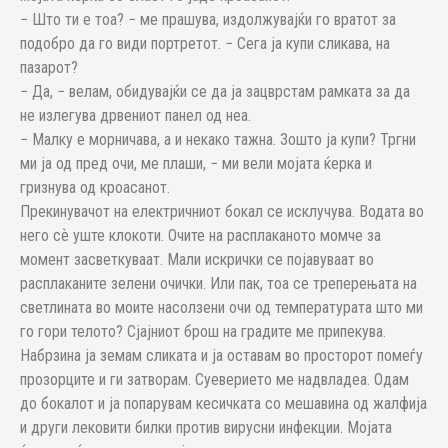
− Што ти е тоа? − ме прашува, издолжувајќи го вратот за
подобро да го види портретот. − Сега ја купи сликава, на
пазарот?
− Да, − велам, обидувајќи се да ја зацврстам рамката за да
не излегува дрвениот панел од неа.
− Малку е морничава, а и некако тажна. Зошто ја купи? Тргни
ми ја од пред очи, ме плаши, − ми вели мојата ќерка и
гризнува од кроасанот.
Прекинувачот на електричниот бокал се исклучува. Водата во
него сѐ уште клокоти. Очите на расплаканото момче за
момент засветкуваат. Мали искрички се појавуваат во
расплаканите зелени очички. Или пак, тоа се треперењата на
светлината во моите насолзени очи од температурата што ми
го гори телото? Сјајниот брош на градите ме припекува.
Набрзина ја земам сликата и ја оставам во просторот помеѓу
прозорците и ги затворам. Суеверието ме надвладеа. Одам
до бокалот и ја попарувам кесичката со мешавина од жалфија
и други лековити билки против вирусни инфекции. Мојата