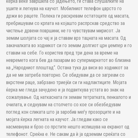
ќерка веќе завршила со јадењето, ги става слушалките на
ушите и легнува на каучот. Мобилниот телефон цврсто го
држи во рацете. Полека ги раскревам остатоците од масата,
пребришувам со крпата на којашто распрскав средство за
чистење дрвени површини; не го чувствувам мирисот. Ја
земам шолјата со чај и ја ставам врз тацната на масата. Од
закачалката во ходникот си го земам долгиот црн џемпер и го
ставам на себе. Го користев пред три дена за време на
невремето кога бев да пазарам во супермаркетот во близина
на „Народниот плоштад“. Остана тука да виси во ходникот за
да не ми затреба повторно. Се обидувам да се загреам со
вкрстени раце, забрзано триејќи си ги надлактиците. Мојата
ќерка ме гледа зачудено и ја подвиткува устата во знак на
сожалување. Од наткасната ги земам тетратката, пенкалото и
очилата, и седнувам на столчето со кое си обезбедувам
поглед кон сликата што ја заробив меѓу прозорците и на
мојата ќерка легната на каучот. Ја гледам како се
насмевнува и брзо со прстите нешто испишува на екранот од
телефонот. Среќна е. Не сакам да ѝ ја одземам среќата со