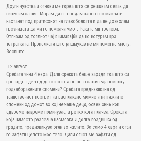
Други чувства и огнови ме гореа што се решавам сепак да
пишувам за нив. Морам да го средам хаосот во мислите
настанат под притисокот на главоболката и да не дозволам
грозницата да ми го помрачи умот. Раката ми трепери.
Отпивам од топлиот чај внимавајќи да не истурам врз
тетратката. Прополката што ја шмукав не ми помогна многу.
Воопшто.
12 август
Среќата чини 4 евра. Дали среќата беше заради тоа што си
пронајдов дел од детството, а со него заживеаја и малку
подзаборавените спомени? Среќата предизвикана од
таинствениот портрет на расплакано момче и најтажните
спомени од домот во кој немаше деца, освен оние кои
одвреме-навреме поминуваа, а ретко кога плачеа. Среќата
која наместо разлеана насмевка и долга воздишка од
градите, предизвикува оган во жилите. За само 4 евра и оган
го зафати целото мое тело. Дали огнот ме зафати од