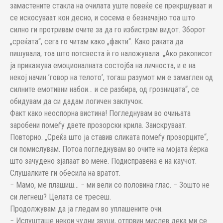
замастените стакла на очилата уште повеќе се прекршуваат и
се искосуваат кон десно, и сосема е безначајно тоа што
силно ги протривам очите за да го избистрам видот. Зборот
„среќата“, сега го читам како „факти“. Како раката да
пишувала, тоа што потсвеста ѝ го наложувала. „Ако ракописот
ја прикажува емоционалната состојба на личноста, и е на
некој начин ’говор на телото’, тогаш разумот ми е замаглен од
силните емотивни набои... и се разбира, од грозницата“, се
обидувам да си дадам логичен заклучок.
Факт како неоспорна вистина! Погледнувам во очињата
заробени помеѓу двете прозорски крила. Заискруваат.
Повторно. „Среќа што ја ставив сликата помеѓу прозорците“,
си помислувам. Потоа погледнувам во очите на мојата ќерка
што зачудено зјапаат во мене. Подисправена е на каучот.
Слушалките ги обесила на вратот.
− Мамо, ме плашиш... − ми вели со половина глас. − Зошто не
си легнеш? Целата се тресеш.
Продолжувам да ја гледам во уплашените очи.
− Испушташе некои чудни звуци, отпрвин мислев дека ми се