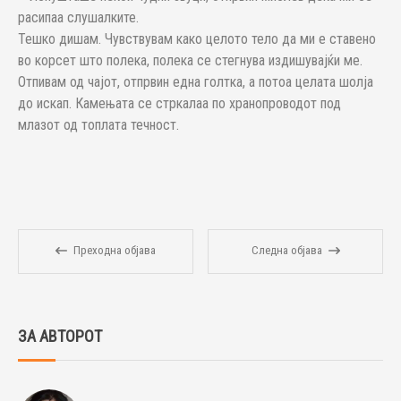
расипаа слушалките.
Тешко дишам. Чувствувам како целото тело да ми е ставено
во корсет што полека, полека се стегнува издишувајќи ме.
Отпивам од чајот, отпрвин една голтка, а потоа целата шолја
до искап. Камењата се стркалаа по хранопроводот под
млазот од топлата течност.
Преходна објава
Следна објава
ЗА АВТОРОТ