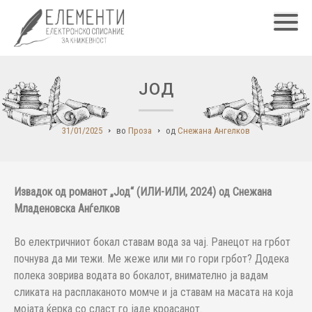
Главн
ЈОД
31/01/2025
во
Проза
од
Снежана Ангелков
Извадок од романот „Јод“ (ИЛИ-ИЛИ, 2024) од Снежана
Младеновска Анѓелков
Во електричниот бокал ставам вода за чај. Ранецот на грбот
почнува да ми тежи. Ме жеже или ми го гори грбот? Додека
полека зоврива водата во бокалот, внимателно ја вадам
сликата на расплаканото момче и ја ставам на масата на која
мојата ќерка со сласт го јаде кроасанот.