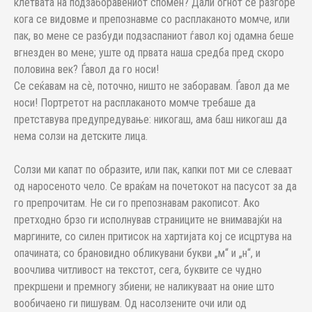
клетвата на подзаборавениот спомен? Дали огнот се разгоре
кога се видовме и препознавме со расплаканото момче, или
пак, во мене се разбуди подзаспаниот ѓавол кој одамна беше
вгнезден во мене; уште од првата наша средба пред скоро
половина век? Ѓавол да го носи!
Се сеќавам на сѐ, поточно, ништо не заборавам. Ѓавол да ме
носи! Портретот на расплаканото момче требаше да
претставува предупредување: никогаш, ама баш никогаш да
нема солзи на детските лица.
Солзи ми капат по образите, или пак, капки пот ми се слеваат
од наросеното чело. Се враќам на почетокот на пасусот за да
го препрочитам. Не си го препознавам ракописот. Ако
претходно брзо ги исполнував страниците не внимавајќи на
маргините, со силен притисок на хартијата кој се исцртува на
опачината; со брановидно обликувани букви „м“ и „н“, и
воочлива читливост на текстот, сега, буквите се чудно
прекршени и премногу збиени; не наликуваат на оние што
вообичаено ги пишувам. Од насолзените очи или од