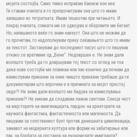
мојата состојба. Само тивко испраќам бакнеж кон неа.
Ги ставам очилата и го препрочитувам она што го имам
запишано во тетратката. Имам тешкотии при читањето. И
покрај очилата, сликата ми се удвојува и зборовите ми бегаат.
Но, напишаното веќе го знам наизуст. Она што не можам да
го прочитам, го надополнувам преку сеќавањето што го имам
за текстот. Застанувам до последниот пасус што го пишував
откако се вративме од „Бене“. Недовршен е. Не знам дали
воопшто треба да го довршувам тој текст со оглед на тоа
дека нови состојби ме пламнаа или пак конечно да почнам да
измислувам приказни за оние чиишто приказни требаше да ги
документирам што впрочем е и причината за мојот престој
овде?! Не знам дали воопшто ме бидува за измислување
приказни?! Не умеам да создавам лажни светови. Секоја чест
на мајсторите на имагинацијата, пардон: на креаторите на
научната фантастика, фантастичноста или магичноста. Да
пишувам за сопствениот бунт против денешната цивилизација,
замавот на модерната култура или форми на хабитирање или
пак, за борбата за опстанок на економските имигранти?