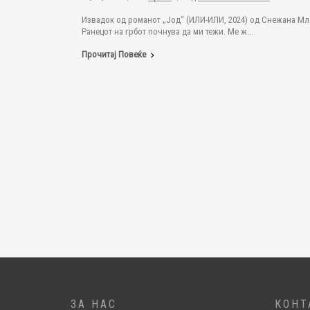
Извадок од романот „Јод“ (ИЛИ-ИЛИ, 2024) од Снежана Мл
Ранецот на грбот почнува да ми тежи. Ме ж...
Прочитај Повеќе
ЗА НАС
КОНТ