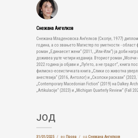
Снежана Ангелков
Снежана Младеновска Анѓелков (Скопје, 1977) диплом
година, а со звањето Магистер по уметности - област 
роман „Единаесет жени“ (2011, „Или-Или“) ја доби наг
доживеа уште четири изданија. Вториот роман „Молчи с
2022 година ја објави и „Луѓето, а не градот“, книга по
филмско-есеистичката книга „Слики со животна уверли
анестезија“ (2016, Антолог) и „Скопски раскази“ (2023, 
„Contemporary Macedonian Fiction“ (2019) на Dalkey Arc
„Artikulacije“ (2023) и „Michigan Quarterly Review“ (Fal
ЈОД
31/01/2025
/
во
Проза
/
од
Снежана Ангелков