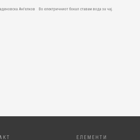
аденовска Анѓелков Во електричниот бокал ставам вода за чај.
АКТ
ЕЛЕМЕНТИ