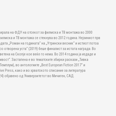
ирала на ФДУ на отсекот за филмска и ТВ монтажа во 2000
филмска и ТВ монтажа се стекнува во 2012 година. Нејзиниот прв
радата „Роман на годината“ на „Утрински весник“ и истиот потоа
о отворена уста“ (2019) беше финалист за истата награда. Во
светена на Скопје кое веќе го нема. Во 2014 година ја издаде и
вост“. Застапена е во тематските збирки раскази „Тивка
Темплум), во антологиите „Best European Fiction 2017“ и
hive Press, како и во хрватското списание за литература
l 2024) објавено од Универзитетот во Мичиген, САД.