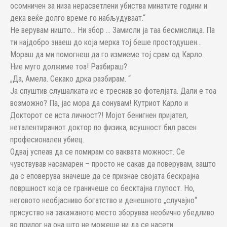
осомничен за низа нерасветлени убиства минатите години и
дека веќе долго време го набљудуваат.“
Не верувам ништо… Ни збор … Замисли ја таа бесмислица. Па
ти најдобро знаеш до која мерка тој беше простодушен…
Мораш да ми помогнеш да го измиеме тој срам од Карло.
Ние муго должиме тоа! Разбираш?
„Да, Амела. Секако дрка разбирам. “
Ја спуштив слушалката ис е треснав во фотелјата. Дали е тоа
возможно? Па, јас мора да сонувам! Кутриот Карло и
Докторот се иста личност?! Мојот бенигнен пријател,
неталентираниот доктор по физика, всушност бил расен
професионален убиец.
Одвај успеав да се помирам со ваквата можност. Се
чувствував насамарен – просто не сакав да поверувам, зашто
да с еповерува значеше да се признае својата бескрајна
површност која се граничеше со бесктајна глупост. Но,
неговото необјасниво богатство и денешното „случајно“
присуство на закажаното место зборуваа необично убедливо
во прилог на она што не можеше ни да се насети.