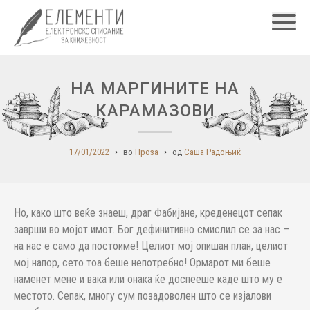
Главн
НА МАРГИНИТЕ НА
КАРАМАЗОВИ
17/01/2022
во
Проза
од
Саша Радоњиќ
Но, како што веќе знаеш, драг Фабијане, креденецот сепак
заврши во мојот имот. Бог дефинитивно смислил се за нас –
на нас е само да постоиме! Целиот мој опишан план, целиот
мој напор, сето тоа беше непотребно! Ормарот ми беше
наменет мене и вака или онака ќе доспееше каде што му е
местото. Сепак, многу сум позадоволен што се изјалови