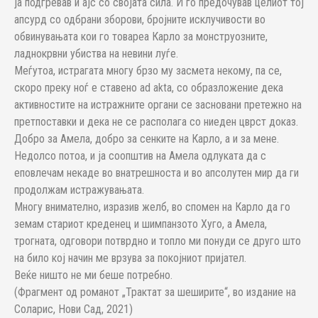
ја подгревав и ајс со својата сила. И го предочував целиот тој
апсурд со одбрани зборови, бројните исклучивости во
обвинувањата кои го товареа Карло за монструозните,
ладнокрвни убиства на невини луѓе.
Меѓутоа, истрагата многу брзо му засмета некому, па се,
скоро преку ноѓ е ставено ad akta, со образложение дека
активностите на истражните органи се засновани претежно на
претпоставки и дека не се располага со ниеден цврст доказ.
Добро за Амела, добро за сенките на Карло, а и за мене.
Недолсо потоа, и ја соопштив на Амела одлуката да с
еповлечам некаде во внатрешноста и во апсолутен мир да ги
продолжам истражувањата.
Многу внимателно, изразив желб, во спомен на Карло да го
земам стариот креденец и шимпанзото Хуго, а Амела,
трогната, одговори потврдно и топло ми понуди се друго што
на било кој начин ме врзува за покојниот пријател.
Веќе ништо не ми беше потребно.
(Фрагмент од романот „Трактат за шеширите“, во издание на
Соларис, Нови Сад, 2021)