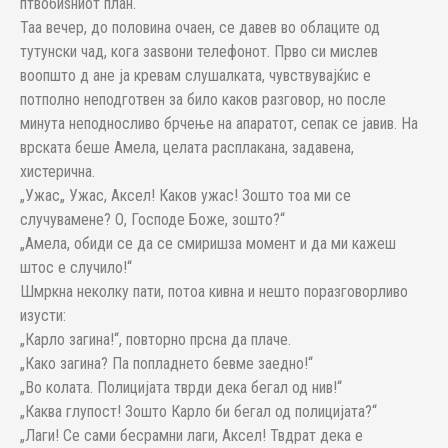
птвобиѕниот план.
Таа вечер, до половина очаен, се давев во облаците од
тутунски чад, кога заѕвони телефонот. Прво си мислев
воопшто д ане ја кревам слушалката, чувствувајќис е
потполно неподготвен за било каков разговор, но после
минута неподносливо брчење на апаратот, сепак се јавив. На
врската беше Амела, целата расплакана, задавена,
хистерична.
„Ужас„ Ужас, Аксел! Каков ужас! Зошто тоа ми се
случувамене? О, Господе Боже, зошто?“
„Амела, обиди се да се смиришза момент и да ми кажеш
штос е случило!“
Шмркна неколку пати, потоа кивна и нешто поразговорливо
изусти:
„Карло загина!“, повторно прсна да плаче.
„Како загина? Па попладнето бевме заедно!“
„Во колата. Полицијата тврди дека бегал од нив!“
„Каква глупост! Зошто Карло би бегал од полицијата?“
„Лаги! Се сами бесрамни лаги, Аксел! Твдрат дека е