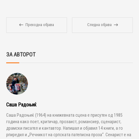
Преходна објава
Следна објава
ЗА АВТОРОТ
Саша Радоњиќ
Саша Радоњиќ (1964) на книжевната сцена е присутен од 1985
година како поет, критичар, прозаист, романсиер, сценарист,
драмски писател и кантавтор. Напишал и објавил 14 книги, а го
рпиредил и „Речникот на српската патеписна проза“. Сенарист е на