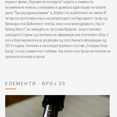
игранот филм „Пејзажи на поезијата“ којшто е снимен по
исоимената новела, а направил и драмска адаптација на своите
дела “Три украдени романи“ и „Клубот на љубителите на смена 8“,
тетарска претстава која е на репертоарот на Народниот татар од
Кикинда и на Шабачкиот театар, како и на монодрамата „Чај со
Кублај Канот“ во изведба на Југослав Крајнов. Ја востановил
наградата Струни од светлина за афирмациј ана поетскиот збор о
рок и блуз музиката и ја доделува од сопствената фондација од
2015 година. Основач е на концептуалниот состав „Соларис Блуз
Бенд“ со кој снимил пест албуми. Застапен е во бројн антологии на
српската поезија и проза.`
ЕЛЕМЕНТИ - БРОЈ 20