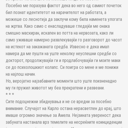
Посебно ме поразува фактот дека во него од самиот почеток
бил познат идентитетот на нарачителот на работата, а
можеше со леснотија да заклучи кому била наменета улогата
на жртва. Како само с енасладуваше гледајќи ме онака
смешно маскиран, искапен во потта на нервозата, како ли
само уживаше намерно развлекувајќи го разговорот до часот
на истекот на закажаната средба. Извесно е дека имал
намера да ме пушти на уште неколку неуспешни средби со
докторот, продолжувајќи ги и продлабочувајќи ги моите маки
се до психолошкиот колапс. Си поигра со мене и ме понижи
на најлош начин.
Но, веројатно најзабавните моменти што уште поизненадно
му ги пружил животот му беа прекратени и развеани.
* * *
Сите подоцнежни збиднувања и не се вредни за посебно
внимание. Случајот на Карло остана нерасветлен до крај, што
имаше огромно значење за Амела. Нејзината увереност дека
забуната настанала врз темелите на несреќните коинциденции