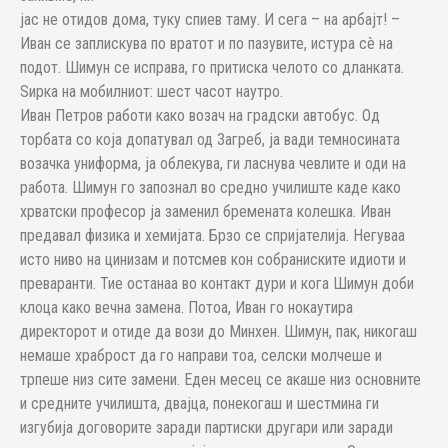
јас не отидов дома, туку спиев таму. И сега – на арбајт! –
Иван се заплискува по вратот и по пазувите, истура сè на
подот. Шимун се исправа, го притиска челото со дланката.
Ѕирка на мобилниот: шест часот наутро.
Иван Петров работи како возач на градски автобус. Од
торбата со која допатувал од Загреб, ја вади темносината
возачка униформа, ја облекува, ги ласнува чевлите и оди на
работа. Шимун го запознал во средно училиште каде како
хрватски професор ја заменил бремената колешка. Иван
предавал физика и хемијата. Брзо се спријателија. Негуваа
исто ниво на цинизам и потсмев кон собраниските идиоти и
преваранти. Тие останаа во контакт дури и кога Шимун доби
клоца како вечна замена. Потоа, Иван го нокаутира
директорот и отиде да вози до Минхен. Шимун, пак, никогаш
немаше храброст да го направи тоа, селски молчеше и
трпеше низ сите замени. Еден месец се акаше низ основните
и средните училишта, двајца, понекогаш и шестмина ги
изгубија договорите заради партиски другари или заради