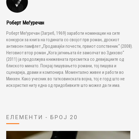
Роберт Меѓуречан
Роберт Меѓуречан (Загреб, 1969) заработи номинации на сите
конкурси за книга на годината со својот прв роман, дрскиот
антивоен памфлет „Продавајќи почести, првиот сопственик“ (2008).
Неговиот втор роман „Кога јагнињата ќе замолчат во Здихово“
(2011) ја продолжува книжевната пресметка со девијациите од
блиското минато. Покрај пишувањето романи, тој пишува и
сценарија, драми и компонира. Моментално живее и работи во
Минхен. Како учесник во татковинската војна, тој е горд што не
искористил ниту една од придобивките што можел да ги има.
ЕЛЕМЕНТИ - БРОЈ 20