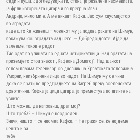
седи и пуши. Здогледувајќи ги, стана, ја развлече насмевката,
ја фрли изгорената цигара и го прегрна Иван.
Андрија, мило ми е. А ме викаат Кафка. Јас сум хаусмајстор
во зградата
каде што ќе живееш – човекот му ја подава раката на Шимун,
покажува кон зградата зад него. — Добредојдовте! Ајде да
залееме, таков е редот.
Тие одат по улицата во едната четирикатница. Над вратата на
приземјето стои знакот „Кафеана Домагој“. Над шанкот
голем плазма телевизор со дневник на Хрватската телевизија.
Уморни, неизбричени лица во чадот. На Шимун му се чини
дека се врати во предградието на Загреб преку вселенската
црвотечина. Кафка ја цица цигара, ја преместува по аглите на
усните.
Што можеш да направиш, драг мој?
Што треба? – Шимун е неодреден.
Значи, ништо – се насмеа Кафка. – Не грижи се, ќе најдеме
нешто и за
тебе.