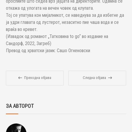
ороспиите што седеа врз јајцата на директорите. Одамна се
откажа од улогата на вечен човек од клупата.
Тој се упатува кон мијалникот, се наведнува за да избегне да
ја удри главата од лустерот, незаситно пие чаша вода и се
враќа во кревет.
(Извадок од романот „Татковина to go“ во издание на
Сандорф, 2022, Загреб)
Превод од хрватски јазик: Сашо Огненовски
Преходна објава
Следна објава
ЗА АВТОРОТ