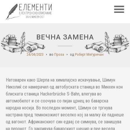
Главн
ВЕЧНА ЗАМЕНА
24/04/2023
во
Проза
од
Роберт Меѓуречан
Натоварен како Шерпа на хималајско искачување, Шимун
Николиќ се намерачил од автобуската станица во Минхен кон
блиската станица Hackerbrücke S-Bahn, влегува во
автомобилот и се соочува со пијан црнец во баварска
народна носија. Во последен момент, Шимун се тргнува
настрана пред темнокожиот веселко кој за малку ќе паднеше
од вагонот. Африканскиот син едвај се симнува, се занишува
на перонот. Го закривува баварскиот шешир и пее весела