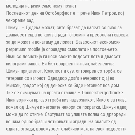
мелодија на јазик само нему познат.
Последниот ден на Октоберфест е – рече Иван Петров, кој
чекореше зад
Шимун. – Додека можат, сите брзаат да налеат со пиво за
дванаесет евра по кригла јадат огромни и пресолени ѓевреци,
за да можат и понатаму да локаат. Баварскиот економски
perpetuum mobile ја оправдува смислата на постоењето.
Иван со леснотија ги носи своите педесет лета и дваесет
килограми вишок. Би бил совршен пингвин, забележува
Шимун пријателот. Краклест и сув, оптоварен со торби, се
тетерави со вагонот. Однадвор доаѓа вечерниот сјај на
Минхен, градот кој од денеска ќе биде неговиот нов дом.
Тие се симнуваат на првата станица – Donnersbergerbrücke.
Иван војнички пргаво гграби низ надвозникот. Иако е за глава
помал од Шимун и неговите чекори се пократки, Шимун едвај
може да го стигне. Свртуваат во улицата полна со дрвореди,
во низа еднообразни четирикатни згради. На скалите од
едната зграда, црномурест слабичок маж на свои педесетти