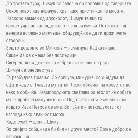
До третата тура, Шимун се запозна со половина од таверната.
Секое ново лице нарачува круг како пристпница на масата.
Наскоро замаен од алкохолот, Шимун тешко го
процесуираше калеидоскопот на нови имиња. Остатокот од
вечерта воглавно молчеше, обидувајќи се да ги држи очите
отворени.
Зошто дојдовте во Минхен? — намигнува Кафка пијано.
Сакам да се смеам без последици.
Сигурен ли си дека си го избрал вистинскиот град?
Шимун се онесвестува.
Го разбудува грмење. Се сопнува, мижурка, се обидува да
сфати каде е. Главата му татни. Лежи облечен на креветот во
некоја собичка. Немилосрдната светлина од аголот на собата
му ги пробива мамурните очи. Под светлината е мијалник на
којшто Иван Петров се мие. Во гаќите и поткошулата тој
изгледа како влакнест морж.
Каде сум? — шепна Шимун.
Во својата соба, каде би бил на друго место? Боже добро се
запивме, ни