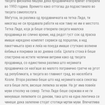
твојата фискална пишува дека продавничката првпат отворила
во 1993 година. Времето како оттогаш да подзастанало во
твојата самопослуга.
Меѓутоа, за разлика од продавничката на тетка Лиде, ти
никогаш не си продавала работи на кои таму не им е местото.
Тетка Лиде, која ја беше отворила својата маалска
продавница во слично време, над редот густ сок од праска
имаше наредено комплет сервиси од порцелан, а над
пакетчињата ориз и леќа на понуда имаше стуткано волнени
ќебиња и покривки за во дневна соба. Целата стока ѝ беше
спастрена на истите челични витрини како од твојата
продавница, со единствена разлика што нејзината
продавничка се наоѓаше во малото погранично гратче на југот
од републиката, а твојата во главниот град, во населбата
Козле. Втора разлика беше што над нејзината каса секогаш
кога беше лете, висеше лепилка за муви. На југ има повеќе
муви отколку на север. Тетка Лиде беше скржава и не ги
менуваше лепилките со денови, така што на една лентичка се
чинеше дека залепени стојат стотици мртви муви. Впечатлива