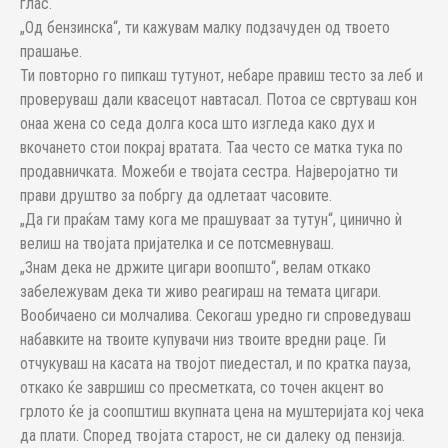
глас.
„Од бензинска“, ти кажувам малку подзачуден од твоето
прашање.
Ти повторно го пипкаш тутунот, небаре правиш тесто за леб и
проверуваш дали квасецот навтасал. Потоа се свртуваш кон
онаа жена со седа долга коса што изгледа како дух и
вкочането стои покрај вратата. Таа често се матка тука по
продавничката. Можеби е твојата сестра. Најверојатно ти
прави друштво за побргу да одлетаат часовите.
„Да ги праќам таму кога ме прашуваат за тутун“, цинично ѝ
велиш на твојата пријателка и се потсмевнуваш.
„Знам дека не држите цигари воопшто“, велам откако
забележувам дека ти живо реагираш на темата цигари.
Вообичаено си молчалива. Секогаш уредно ги спроведуваш
набавките на твоите купувачи низ твоите вредни раце. Ги
отчукуваш на касата на твојот пиедестал, и по кратка пауза,
откако ќе завршиш со пресметката, со точен акцент во
грлото ќе ја соопштиш вкупната цена на муштеријата кој чека
да плати. Според твојата старост, не си далеку од пензија.