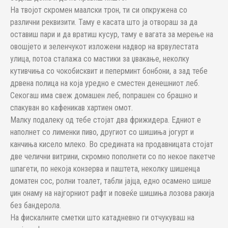
На твојот скромен маалски трон, ти си опкружена со
различни реквизити. Таму е касата што ја отвораш за да
оставиш пари и да вратиш кусур, таму е вагата за мерење на
овошјето и зеленчукот изложени надвор на врвулестата
улица, потоа сталажа со мастики за џвакање, неколку
кутивчиња со чокобисквит и пеперминт бонбони, а зад тебе
дрвена полица на која уредно е сместен денешниот леб.
Секогаш има свеж домашен леб, попрашен со брашно и
спакуван во кафеникав хартиен омот.
Малку подалеку од тебе стојат два фрижидера. Едниот е
наполнет со лименки пиво, другиот со шишиња јогурт и
канчиња кисело млеко. Во средината на продавницата стојат
две челични витрини, скромно пополнети со по некое пакетче
шпагети, по некоја конзерва и паштета, неколку шишенца
доматен сос, ролни тоалет, табли јајца, едно осамено шише
џин онаму на најгорниот рафт и повеќе шишиња лозова ракија
без бандерола.
На фискалните сметки што катадневно ги отчукуваш на