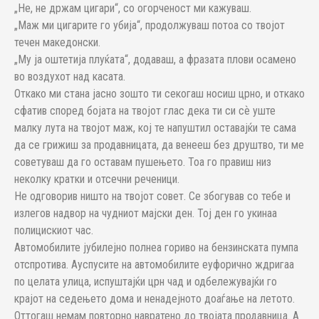
„Не, не држам цигари“, со огорченост ми кажуваш.
„Маж ми цигарите го убија“, продолжуваш потоа со твојот
течен македонски.
„Му ја оштетија плуќата“, додаваш, а фразата плови осамено
во воздухот над касата.
Откако ми стана јасно зошто ти секогаш носиш црно, и откако
сфатив според бојата на твојот глас дека ти си сѐ уште
малку лута на твојот маж, кој те напуштил оставајќи те сама
да се грижиш за продавницата, да венееш без друштво, ти ме
советуваш да го оставам пушењето. Тоа го правиш низ
неколку кратки и отсечни реченици.
Не одговорив ништо на твојот совет. Се збогував со тебе и
излегов надвор на чудниот мајски ден. Тој ден го укинаа
полицискиот час.
Автомобилите јубилејно полнеа гориво на бензинската пумпа
отспротива. Ауспусите на автомобилите еуфорично ждригаа
по целата улица, испуштајќи црн чад и одбележувајќи го
крајот на седењето дома и ненадејното доаѓање на летото.
Оттогаш немам повторно навратено до твојата продавница. А