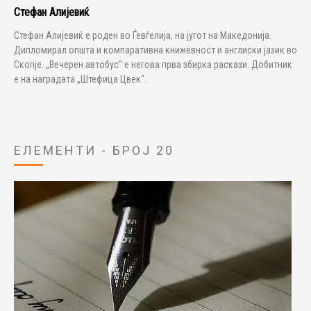
Стефан Алијевиќ
Стефан Алијевиќ е роден во Ѓевѓелија, на југот на Македонија.
Дипломирал општа и компаративна книжевност и англиски јазик во
Скопје. „Вечерен автобус“ е негова прва збирка раскази. Добитник
е на наградата „Штефица Цвек“.
ЕЛЕМЕНТИ - БРОЈ 20