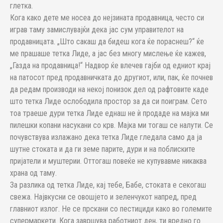
глетка.
Кога како дете ме носеа до нејзината продавница, често си
играв таму замислувајќи дека јас сум управителот на
продавницата. „Што сакаш да бидеш кога ќе пораснеш?“ ќе
ме прашаше тетка Лиде, а јас без многу мислење ќе кажев,
„Газда на продавница!“ Надвор ќе влечев гајби од едниот крај
на патосот пред продавничката до другиот, или, пак, ќе почнев
да редам производи на некој понизок дел од рафтовите каде
што тетка Лиде ослободила простор за да си поиграм. Сето
тоа траеше дури тетка Лиде еднаш не ѝ продаде на мајка ми
пилешки копани насукани со крв. Мајка ми тогаш се налути. Се
почувствува излажано дека тетка Лиде гледала само да ја
шутне стоката и да ги земе парите, дури и на поблиските
пријатели и муштерии. Оттогаш повеќе не купувавме никаква
храна од таму.
За разлика од тетка Лиде, кај тебе, Бабе, стоката е секогаш
свежа. Највкусни се овошјето и зеленчукот напред, пред
главниот излог. Не се прскани со пестициди како во големите
супермаркети. Кога завршува работниот ден, ти вредно го