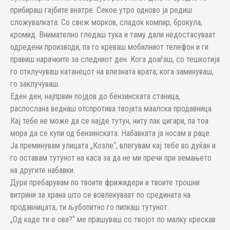
прибираш гајбите внатре. Секое утро одново ја редиш
сложувалката. Со свеж морков, сладок компир, брокула,
кромид. Внимателно гледаш тука и таму дали недостасуваат
одредени производи, па го креваш мобилниот телефон и ги
правиш нарачките за следниот ден. Кога доаѓаш, со тешкотија
го отклучуваш катанецот на влезната врата; кога заминуваш,
го заклучуваш.
Еден ден, најпрвин појдов до бензинската станица,
распослана веднаш отспротива твојата маалска продавница.
Кај тебе не може да се најде тутун, ниту пак цигари, па тоа
мора да се купи од бензинската. Набавката ја носам в раце.
Ја преминувам улицата „Козле“, влегувам кај тебе во дуќан и
го оставам тутунот на каса за да не ми пречи при земањето
на другите набавки.
Дури пребарувам по твоите фрижидери и твоите трошни
витрини за храна што се вовлекуваат по средината на
продавницата, ти љубопитно го пипкаш тутунот.
„Од каде ти е ова?“ ме прашуваш со твојот по малку крескав