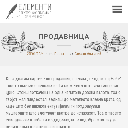
Главн
ПРОДАВНИЦА
25/01/2024
во
Проза
од
Стефан Алијевиќ
Кога доаѓам кај тебе во продавница, велам „ќе одам кај Бабе“.
Твоето име ми е непознато. Ти си жената што секогаш носи
црно. Стоиш поткачена на една излитена дрвена палета; тоа е
твојот мал пиедестал, веднаш до металната влезна врата, од
каде што без никаков ентузијазам ги поздравуваш
муштериите што влегуваат внатре да испазарат. Тоа е твоето
секојдневие и тебе ти е здодевно, но е подобро отколку да
седиш дома и да не правиш ништо.