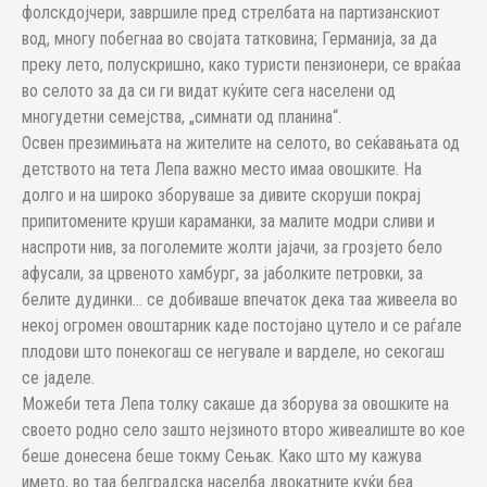
фолскдојчери, завршиле пред стрелбата на партизанскиот
вод, многу побегнаа во својата татковина; Германија, за да
преку лето, полускришно, како туристи пензионери, се враќаа
во селото за да си ги видат куќите сега населени од
многудетни семејства, „симнати од планина“.
Освен презимињата на жителите на селото, во сеќавањата од
детството на тета Лепа важно место имаа овошките. На
долго и на широко зборуваше за дивите скоруши покрај
припитомените круши караманки, за малите модри сливи и
наспроти нив, за поголемите жолти јајачи, за грозјето бело
афусали, за црвеното хамбург, за јаболките петровки, за
белите дудинки… се добиваше впечаток дека таа живеела во
некој огромен овоштарник каде постојано цутело и се раѓале
плодови што понекогаш се негувале и варделе, но секогаш
се јаделе.
Можеби тета Лепа толку сакаше да зборува за овошките на
своето родно село зашто нејзиното второ живеалиште во кое
беше донесена беше токму Сењак. Како што му кажува
името, во таа белградска населба двокатните куќи беа