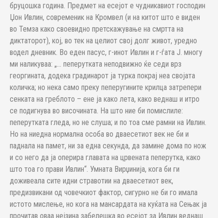
бруцошка година. Предмет на есејот е чудникавиот господин
Џон Ивлин, современик на Кромвел (и на китот што е виден
во Темза како своевидно претскажување на смртта на
диктаторот), кој, во тек на целиот свој долг живот, уредно
водел дневник. Во еден пасус, г-инот Ивлин и г-ѓата Ј. многу
ми наликуваа: „… пеперутката неподвижно ќе седи врз
георгината, додека градинарот ја турка покрај неа својата
количка; но нека само преку пеперугините крилца затрепери
сенката на греблото – ене ја како лета, како веднаш и итро
се подигнува во височината. На што ние би помислиле:
пеперутката гледа, но не слуша; и по тоа сме рамни на Ивлин.
Но на ниедна нормална особа во дваесетиот век не би и
паднала на памет, ни за една секунда, да замине дома по нож
и со него да ја оперира главата на црвената пеперутка, како
што тоа го прави Ивлин“. Умната Вирџинија, кога би ги
доживеала сите идни стравотии на дваесетиот век,
предизвикани од човечкиот фактор, сигурно не би го имала
истото мислење, но кога на мансардата на куќата на Сењак ја
прочитав оваа нејзина забелешка во есејот за Ивлин веднаш