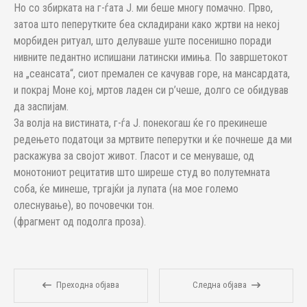
Но со збирката на г-ѓата Ј. ми беше многу помачно. Прво,
затоа што пеперутките беа складирани како жртви на некој
морбиден ритуал, што делуваше уште посенишно поради
нивните педантно испишани латински имиња. По завршетокот
на „сеансата“, сиот премален се качував горе, на мансардата,
и покрај Моне кој, мртов ладен си р’чеше, долго се обидував
да заспијам.
За волја на вистината, г-ѓа Ј. понекогаш ќе го прекинеше
редењето податоци за мртвите пеперутки и ќе почнеше да ми
раскажува за својот живот. Гласот и се менуваше, од
монотониот рецитатив што ширеше студ во полутемната
соба, ќе минеше, тргајќи ја лупата (на мое големо
олеснување), во почовечки тон.
(фрагмент од подолга проза).
Преходна објава
Следна објава