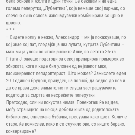
бела основа и жолти и црни точки. Се сеќавам и на една
голема пеперутка, „Лубентина“, која немаше свој парњак, со
свечено сина основа, изненадувачки комбинирана со црно и
црвено.
* * *
– Видете колку е нежна, Александрр – ми ја покажуваше, по
кој знае кој пат, гледајќи ја низ лупата, кутрата Лубентина –
маж ми ја улови во италијанските Алпи, во летото 36-та.
Г-ѓата Ј. знаеше податоци за секој препариран примерок во
збирката, кога и каде бил уловен од нејзиниот маж,
пасионираниот лепидоптерист. Што можев? Замислете еден
20. Годишен бруцош, принуден, на полноќ, да седне до неа и
да се прави дека внимателно ги слуша застрашувачките
податоци за смртта на несреќните пеперутки.
Претходно, слични искуства немав. Понекогаш ќе најдев,
меѓу страниците на некоја дебела книга од родителската
библиотека, сплескана бубачка, пресувана како цвет. Колку е
стара, ќе помислев, како и се случило ова, со ништо барано,
конзервирање?