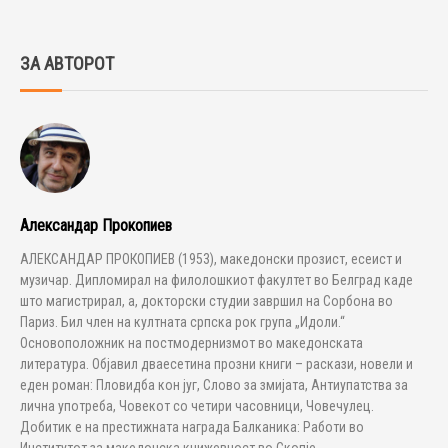
ЗА АВТОРОТ
Александар Прокопиев
АЛЕКСАНДАР ПРОКОПИЕВ (1953), македонски прозист, есеист и
музичар. Дипломирал на филолошкиот факултет во Белград каде
што магистрирал, а, докторски студии завршил на Сорбона во
Париз. Бил член на култната српска рок група „Идоли.“
Основоположник на постмодернизмот во македонската
литература. Објавил дваесетина прозни книги – раскази, новели и
еден роман: Пловидба кон југ, Слово за змијата, Антиупатства за
лична употреба, Човекот со четири часовници, Човечулец.
Добитик е на престижната награда Балканика: Работи во