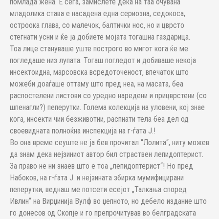
помлада жена. Е сега, замислете дека на таа очувана
младолика става е насадена една сериозна, седокоса,
остроока глава, со малечок, балтички нос, но и цврсто
стегнати усни и ќе ја добиете мојата тогашна газдарица.
Тоа лице стануваше уште построго во мигот кога ќе ме
погледаше низ лупата. Тогаш погледот и добиваше некоја
инсектоидна, марсовска всредоточеност, впечаток што
можеби доаѓаше оттаму што пред неа, на масата, беа
распостелени листови со уредно наредени и прицврстени (со
шпенагли?) пеперутки. Голема колекција на уловени, кој знае
кога, инсекти чии безживотни, распнати тела беа дел од
своевидната полноќна инспекција на г-ѓата Ј.!
Во она време сеуште не ја бев прочитал “Лолита“, ниту можев
да знам дека нејзиниот автор бил страствен лепидоптерист.
За право не ни знаев што е тоа „лепидоптерист“! Но пред
Набоков, на г-ѓата Ј. и нејзината збирка мумифицирани
пеперутки, веднаш ме потсети есејот „Талкања според
Ивлин“ на Вирџинија Вулф во џепното, но дебело издание што
го донесов од Скопје и го препрочитував во белградската