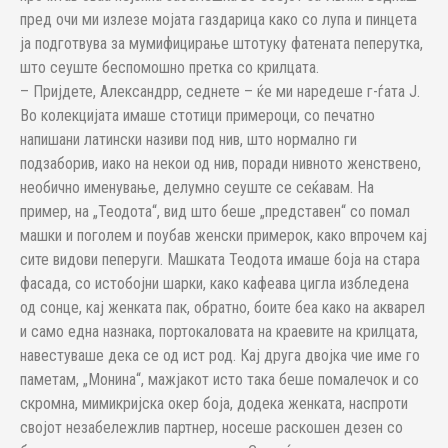
пред очи ми излезе мојата газдарица како со лупа и пинцета
ја подготвува за мумифицирање штотуку фатената пеперутка,
што сеуште беспомошно претка со крилцата.
– Пријдете, Александрр, седнете – ќе ми наредеше г-ѓата Ј.
Во колекцијата имаше стотици примероци, со печатно
напишани латински називи под нив, што нормално ги
подзаборив, иако на некои од нив, поради нивното женствено,
необично именување, делумно сеуште се сеќавам. На
пример, на „Теодота“, вид што беше „представен“ со помал
машки и поголем и поубав женски примерок, како впрочем кај
сите видови пеперуги. Машката Теодота имаше боја на стара
фасада, со истобојни шарки, како кафеава цигла избледена
од сонце, кај женката пак, обратно, боите беа како на акварел
и само една назнака, портокаловата на краевите на крилцата,
навестуваше дека се од ист род. Кај друга двојка чие име го
паметам, „Монина“, мажјакот исто така беше помалечок и со
скромна, мимикријска окер боја, додека женката, наспроти
својот незабележлив партнер, носеше раскошен дезен со