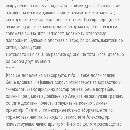
опкружени со големи градини со големи дрвја. Што на овие
предвоени куќи им даваше некоја ненаметлива отменост,
спокој и заштита од надворешниот свет. Врз прозорецот на
нашата студентска мансарда налегнуваа горните гранки на
големата вишна, што напролет, кога ќе ги отворевме
прозорците, буквално влегуваа внатре, во собата, накитени со
ситни, бели цутови.
Потеклото на г-ѓа Ј., за разлика од оној на тета Лепа, доаѓаше
од сосем друг амбиент.
* * *
Кога се доселив на мансардата, г-ѓа Ј. веќе долги години
беше вдовица. Нејзиниот сопруг, министерот за здравство и
гинеколог, инаку прилично постар од неа, беше погребан,
одамна пред моето доаќање, во Алејата на заслужни граѓани,
со сите државни почести и звуците на воениот, лимен
оркестар. Г-ѓата Ј. со нескриен вознес зборуваше за тој
торжествен настан, на којшто „замислете Александрр,
присуствуваше лично другарот Тито, со целото раководство,