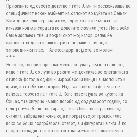
Приказните од своето детство г-ѓата Ј. ми ги раскажуваше во
специфичниот ноќен амбиент на салонот во куќата на Сењак.
Кога доцна навечер, скришум, најтивко што е можно, се
качував кон мансардата по дрвените скалила (тета Лепа веќе
беше заспана), тие, и покрај сиот мој напор, сепак ќе
закрцкаа, веднаш повикувајќи го нејзиниот тивок, но
заповеднички глас: – Александрр, дојдете, ве молам.
* * *
Неволно, со притворна насмевка, се упатувам кон салонот,
каде г-ѓата Ј., со лупа во раката ме дочекува во елегантната
стилска фотелја од фини, изрезбарени ивици на наслоните и
криви, но стабилни ногарки. Над таа заоблена фотелја се
исправа торзото на г-ѓата Ј. Кога престојував во куќата на
Сењак, таа сигурно имаше повеќе од седумдесет години, во
секој случај беше постара од тета Лепа, но за разлика од
ситната, забрадена жена која и покрај својот громок глас,
веќе се беше подгрбавела, ставот, а и фигурата на г-ѓа Ј. по
својата складност и стегнатост наликуваше на значително