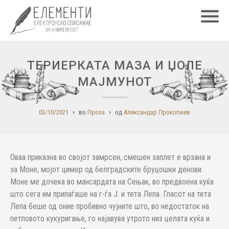
Главн
ТЕРИЕРКАТА МАЗА И ЏОЛЕ
МАЈМУНОТ
03/10/2021
во
Проза
од
Александар Прокопиев
Оваа приказна во својот замрсен, смешен заплет е врзана и
за Моне, мојот цимер од белградските бруцошки денови.
Моне ме дочека во мансардата на Сењак, во предвоена куќа
што сега им припаѓаше на г-ѓа Ј. и тета Лепа. Гласот на тета
Лепа беше од оние пробивно чујните што, во недостаток на
петловото кукуригање, го најавува утрото низ целата куќа и