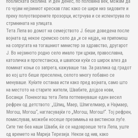
поблиската околина. И ден денес, по половина век, можам да
го чујам нејзиниот крескав глас како се шири низ ѕидовите и
преку полуотворените прозорци, истрчува и се испентрува по
стрмнината на улицата.
Тета Лепа во домот на семејството Ј. беше доведена после
војната од некое сремско село да „и се најде„ на припомош
на сопругата на тогашниот министер за здравство, другарот
Ј. Во нејзиното родно село имало три цркви, православна,
католичка и протестанска, и швапски куќи со широк влез да
поминат коњи со запрега, кажуваше таа. За разлика од градот
во кој што беше преселена, селото многу побавно се
менуваше. Куќите останаа исти како пред војната, само што
на местото на старите жители, Швабите, дојдоа нови,
Босанци. Понекогаш тета Лепа потпевнуваше еден весел
рефрен од детството: „Шпиц, Маер, Шпигелмаер, и Најмаер,
Могош, Могош“, нагласувајќи го „Могош, Могош!“. Тој рефрен,
помислував, можеби носеше презимиња на вистински луѓе.
Сите тие беа наши Шваби, ќе се надоврзеше тета Лепа, уште
од времето на Марија Терезија. Некои од нив, како