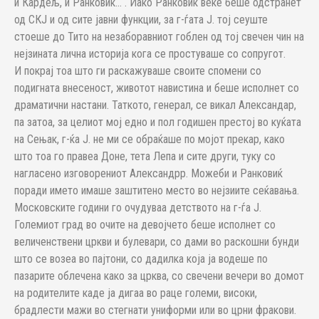
и Кардељ, и Ранковиќ…“. Иако Ранковиќ веќе беше одстранет
од СКЈ и од сите јавни функции, за г-ѓата Ј. тој сеуште
стоеше до Тито на незаборавниот гоблен од тој свечен чин на
нејзината лична историја кога се простуваше со сопругот.
И покрај тоа што ги раскажуваше своите спомени со
подигната внесеност, животот навистина и беше исполнет со
драматични настани. Таткото, генерал, се викал Александар,
па затоа, за целиот мој едно и пол годишен престој во куќата
на Сењак, г-ќа Ј. не ми се обраќаше по мојот прекар, како
што тоа го правеа Доне, тета Лепа и сите други, туку со
нагласено изговорениот Александрр. Можеби и Ранковиќ
поради името имаше заштитено место во нејзиите сеќавања.
Московските години го очудуваа детството на г-ѓа Ј.
Големиот град во очите на девојчето беше исполнет со
величенствени цркви и булевари, со дами во раскошни бунди
што се возеа во пајтони, со дадилка која ја водеше по
пазарите облечена како за црква, со свечени вечери во домот
на родителите каде ја дигаа во раце големи, високи,
брадлести мажи во стегнати униформи или во црни фракови.