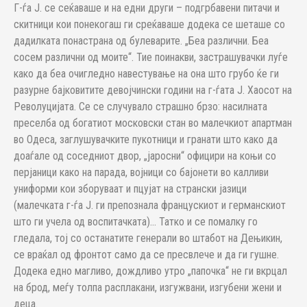
Г-ѓа Ј. се сеќаваше и на едни други – подгрбавени питачи и
скитници кои понекогаш ги среќаваше додека се шеташе со
дадилката понастрана од булеварите. „Беа различни. Беа
сосем различни од моите“. Тие поинакви, застрашувачки луѓе
како да беа очигледно навестување на она што грубо ќе ги
разурне бајковитите девојчински години на г-ѓата Ј. Хаосот на
Револуцијата. Се се случувало страшно брзо: насилната
преселба од богатиот московски стан во малечкиот апартман
во Одеса, заглушувачките пукотници и гранати што како да
доаѓале од соседниот двор, „јаросни“ официри на коњи со
перјаници како на парада, војници со бајонети во калливи
униформи кои зборуваат и пцујат на странски јазици
(малечката г-ѓа Ј. ги препознала францускиот и германскиот
што ги учела од воспитачката)… Татко и се помалку го
гледала, тој со останатите генерали во штабот на Дењикин,
се враќал од фронтот само да се пресвлече и да ги гушне.
Додека едно магливо, дождливо утро „папочка“ не ги вкрцал
на брод, меѓу толпа расплакани, изгужвани, изгубени жени и
деца.