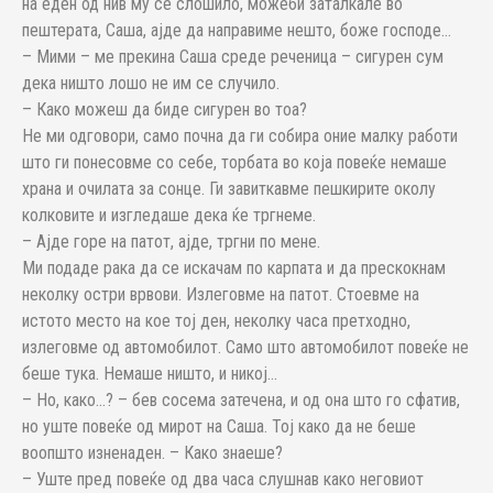
на еден од нив му се слошило, можеби заталкале во
пештерата, Саша, ајде да направиме нешто, боже господе…
– Мими – ме прекина Саша среде реченица – сигурен сум
дека ништо лошо не им се случило.
– Како можеш да биде сигурен во тоа?
Не ми одговори, само почна да ги собира оние малку работи
што ги понесовме со себе, торбата во која повеќе немаше
храна и очилата за сонце. Ги завиткавме пешкирите околу
колковите и изгледаше дека ќе тргнеме.
– Ајде горе на патот, ајде, тргни по мене.
Ми подаде рака да се искачам по карпата и да прескокнам
неколку остри врвови. Излеговме на патот. Стоевме на
истото место на кое тој ден, неколку часа претходно,
излеговме од автомобилот. Само што автомобилот повеќе не
беше тука. Немаше ништо, и никој…
– Но, како…? – бев сосема затечена, и од она што го сфатив,
но уште повеќе од мирот на Саша. Тој како да не беше
воопшто изненаден. – Како знаеше?
– Уште пред повеќе од два часа слушнав како неговиот