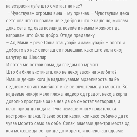
на возрасни луѓе што сметаат на нас?
– Чувствувам огромна вина – му признав. – Чувствувам дека
сето ова што го правам не е добро и што е најлошо, мислам
дека сега, од оваа позиција, повеќе и немам можност да
направам што било добро. Отиде предалеку.
– Ах, Мими – рече Саша станувајќи и заминувајќи – злото и
доброто во нас секогаш се помешани, како што вели оној
калуѓер на Шекспир.
И потоа ме остави сама, да гледам во мракот.
Што би била вистината, ако не некој закон на желбата?
Имаше денови кога ја надминувавме мрзеливоста, па ќе
седневме во автомобилот и ќе се спуштевме до морето. Ќе
најдевме некоја мала плажа, надвор од градот, некоја карпа
доволно пространа за на неа да се сместат четворица, и
некој приод до водата. Тука немаше многу пријателски
настроени плажи. Главно остри карпи, кои како себично да го
чуваа морето само за себе. Сепак, знаевме две-три места од
кои можеше да се пријде до морето, и понекогаш одевме