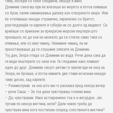
таму, носејќи со себе сендвичи, овошје и вино.
Доминик секогаш прв ќе влезеше во морето и потоа пливаше
со брзи, силни замавнувања далеку кон отвореното море. Или
ќе отпливаше некаде странично, паралелно со брегот,
разгледувајќи ги карпите и губејќи ни се долго од видикот. Се
враќаше со приказни за прекрасни морски пештери што
пронашол, но до кои не можело да се стигне само така со
пливање, или со мал чамец. Немавме чамец, па ни
преостануваше да ги слушаме описите на Доминик.
Тој ден, Зехра отиде со Доминик во вода. Рече дека сака да
ги види пештерите со свои очи. Ги гледавме како пливаат
еден до друг. Доминик својот ритам го прилагоди на оној на
Зехра, не брзаше, а потоа нивните две глави исчезнаа некаде
таму десно, зад карпите.
– Размислував за она што ми го раскажа пред некоја вечер
– рече Саша. – За тоа дека чувствуваш голема вина.
– Да, чувствувам. Иако истовремено тоа е и апсурдно. Јас
тргнав по некоја вистина, нели? Дали човек треба да
чувствува вина кога постапува според сопствената вистина?