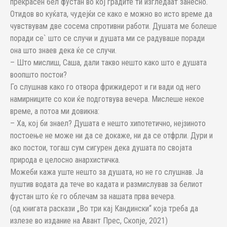
прекрасен бел фустан во кој градите ти изгледаат занесно.
Отидов во куќата, чудејќи се како е можно во исто време да
чувствувам две сосема спротивни работи. Душата ме болеше
поради се` што се случи и душата ми се радуваше поради
она што знаев дека ќе се случи.
– Што мислиш, Саша, дали такво нешто како што е душата
воопшто постои?
Го слушнав како го отвора фрижидерот и ги вади од него
намирниците со кои ќе подготвува вечера. Мислеше некое
време, а потоа ми довикна:
– Ха, кој би знаел? Душата е нешто хипотетично, нејзиното
постоење не може ни да се докаже, ни да се отфрли. Дури и
ако постои, тогаш сум сигурен дека душата по својата
природа е целосно анархистичка.
Можеби кажа уште нешто за душата, но не го слушнав. Ја
пуштив водата да тече во кадата и размислував за белиот
фустан што ќе го облечам за нашата прва вечера.
(од книгата раскази „Во три кај Кандински“ која треба да
излезе во издание на Авант Прес, Скопје, 2021)