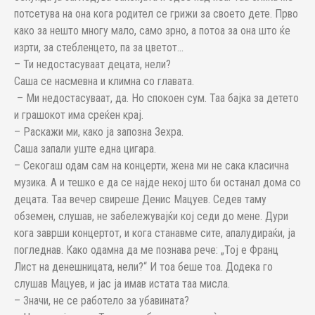
потсетува на она кога родител се грижи за своето дете. Прво
како за нешто многу мало, само зрно, а потоа за она што ќе
изрти, за стебленцето, па за цветот…
– Ти недостасуваат децата, нели?
Саша се насмевна и климна со главата.
– Ми недостасуваат, да. Но спокоен сум. Таа бајка за детето
и грашокот има среќен крај.
– Раскажи ми, како ја запозна Зехра.
Саша запали уште една цигара.
– Секогаш одам сам на концерти, жена ми не сака класична
музика. А и тешко е да се најде некој што би останал дома со
децата. Таа вечер свиреше Денис Мацуев. Седев таму
обземен, слушав, не забележувајќи кој седи до мене. Дури
кога заврши концертот, и кога станавме сите, апалудираќи, ја
погледнав. Како одамна да ме познава рече: „Тој е Франц
Лист на денешницата, нели?“ И тоа беше тоа. Додека го
слушав Мацуев, и јас ја имав истата таа мисла.
– Значи, не се работело за убавината?