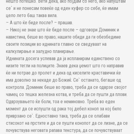
нешто потешко. Вети дека, ако појдам со него, ако напуштам
се` и не понесам повеќе од еден куфер со себе, ќе имам
цело лето баш таква вила.
– А што ќе биде после? – прашав.
– Никој не знае што ќе биде после – одговори Доминик и
навистина, беше во право; нашите обиди да ги обезбедиме
своите позиции во иднината главно се сведуваат на
калкулирање и залудно планирање.
Иднината досега успевав да ја испланирам единствено со
низите тегли на полиците. Знаев дека џемот што го направив
ќе ни потрае до пролет и дека од киселите краставички ќе
има доволно за некаде до Божиќ. Се` останато, бегаше од
контрола. Доминик беше во право, треба да се одврзе својот
чамец со тешка железна котва, и треба да се пушти да плови.
Одврзувањето ќе боли, тоа е неминовно. Треба во еден
момент да се испушти од рака тој дебел коноп за кој било
приврзано се`. Едноставно така, треба да се олабави
стисокот на прстите и да се пушти конопот да се лизне, да се
почувствува неговата рапава текстура, да се почувствуваат