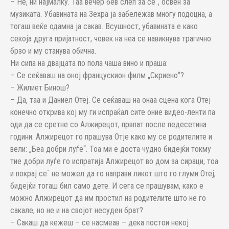
– Не, ни најмалку. Таа вечер бев слеп за се`, освен за
музиката. Убавината на Зехра ја забележав многу подоцна, а
тогаш веќе одамна ја сакав. Всушност, убавината е како
секоја друга пријатност, човек на неа се навикнува трагично
брзо и му станува обична.
Ни сипа на двајцата по пола чаша вино и праша:
– Се сеќаваш на оној францускион филм „Скриено“?
– Жилиет Бинош?
– Да, таа и Даниел Отеј. Се сеќаваш на онаа сцена кога Отеј
конечно открива кој му ги испраќал сите оние видео-ленти па
оди да се сретне со Алжирецот, првпат после педесетина
години. Алжирецот го прашува Отје како му се родителите и
вели: „Беа добри луѓе“. Тоа ми е доста чудно бидејќи токму
тие добри луѓе го испратија Алжирeцот во дом за сираци, тоа
и покрај се` не можел да го направи ликот што го глуми Отеј,
бидејќи тогаш бил само дете. И сега се прашувам, како е
можно Алжирецот да им простил на родителите што не го
сакале, но не и на својот несуден брат?
– Сакаш да кежеш – се насмеав – дека постои некој