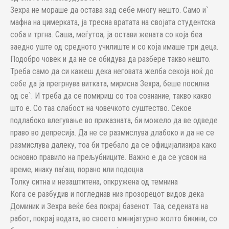
Зехра не мораше да остава зад себе многу нешто. Само и`
мафна на цимерката, ја тресна вратата на својата студентска
соба и тргна. Саша, меѓутоа, ја остави жената со која беа
заедно уште од средното училиште и со која имаше три деца.
Подобро човек и да не се обидува да разбере такво нешто.
Треба само да си кажеш дека неговата желба секоја ноќ до
себе да ја прегрнува витката, мирисна Зехра, беше посилна
од се`. И треба да се помириш со тоа сознание, такво какво
што е. Со таа слабост на човечкото суштество. Секое
подлабоко влегување во приказната, би можело да ве одведе
право во депресија. Да не се размислува длабоко и да не се
размислува далеку, тоа би требало да се официјализира како
основно правило на прељубниците. Важно е да се усвои на
време, инаку паѓаш, порано или подоцна.
Толку ситна и незаштитена, опкружена од темнина
Кога се разбудив и погледнав низ прозорецот видов дека
Доминик и Зехра веќе беа покрај базенот. Таа, седената на
работ, покрај водата, во своето минијатурно жолто бикини, со