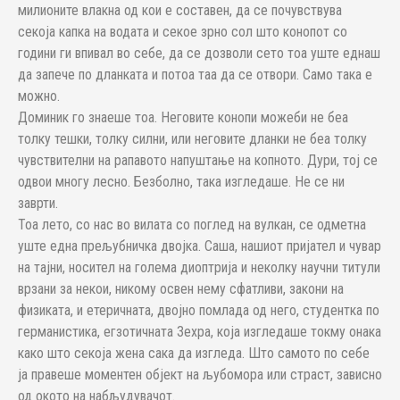
милионите влакна од кои е составен, да се почувствува
секоја капка на водата и секое зрно сол што конопот со
години ги впивал во себе, да се дозволи сето тоа уште еднаш
да запече по дланката и потоа таа да се отвори. Само така е
можно.
Доминик го знаеше тоа. Неговите конопи можеби не беа
толку тешки, толку силни, или неговите дланки не беа толку
чувствителни на рапавото напуштање на копното. Дури, тој се
одвои многу лесно. Безболно, така изгледаше. Не се ни
заврти.
Тоа лето, со нас во вилата со поглед на вулкан, се одметна
уште една прељубничка двојка. Саша, нашиот пријател и чувар
на тајни, носител на голема диоптрија и неколку научни титули
врзани за некои, никому освен нему сфатливи, закони на
физиката, и етеричната, двојно помлада од него, студентка по
германистика, егзотичната Зехра, која изгледаше токму онака
како што секоја жена сака да изгледа. Што самото по себе
ја правеше моментен објект на љубомора или страст, зависно
од окото на набљудувачот.