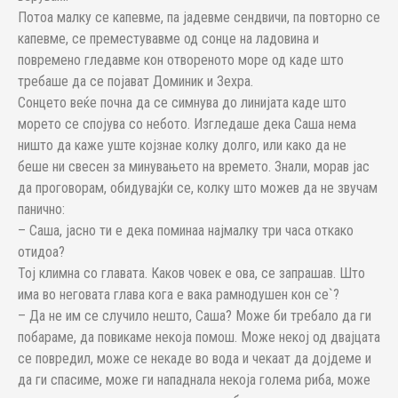
Потоа малку се капевме, па јадевме сендвичи, па повторно се
капевме, се преместувавме од сонце на ладовина и
повремено гледавме кон отвореното море од каде што
требаше да се појават Доминик и Зехра.
Сонцето веќе почна да се симнува до линијата каде што
морето се спојува со небото. Изгледаше дека Саша нема
ништо да каже уште којзнае колку долго, или како да не
беше ни свесен за минувањето на времето. Знали, морав јас
да проговорам, обидувајќи се, колку што можев да не звучам
панично:
– Саша, јасно ти е дека поминаа најмалку три часа откако
отидоа?
Тој климна со главата. Каков човек е ова, се запрашав. Што
има во неговата глава кога е вака рамнодушен кон се`?
– Да не им се случило нешто, Саша? Може би требало да ги
побараме, да повикаме некоја помош. Може некој од двајцата
се повредил, може се некаде во вода и чекаат да дојдеме и
да ги спасиме, може ги нападнала некоја голема риба, може