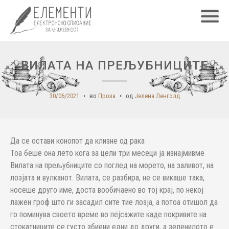
Главн
ВИЛАТА НА ПРЕЉУБНИЦИТЕ
30/06/2021
во
Проза
од
Јелена Ленголд
Да се остави конопот да клизне од рака
Тоа беше она лето кога за цели три месеци ја изнајмивме
Вилата на прељубниците со поглед на морето, на заливот, на
лозјата и вулканот. Вилата, се разбира, не се викаше така,
носеше друго име, доста вообичаено во тој крај, по некој
лажен гроф што ги засадил сите тие лозја, а потоа отишол да
го поминува своето време во пејсажите каде покривите на
стокатниците се густо збиени едни до други, а зеленилото е