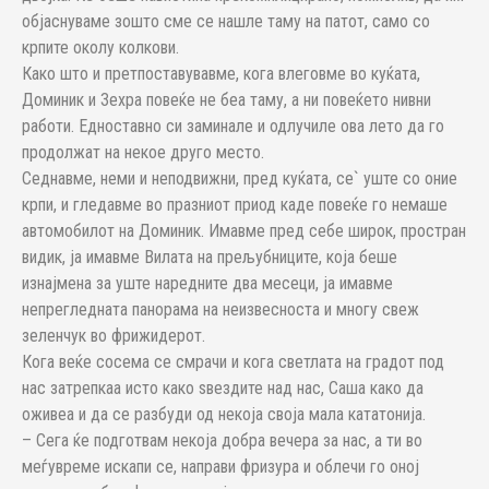
објаснуваме зошто сме се нашле таму на патот, само со
крпите околу колкови.
Како што и претпоставувавме, кога влеговме во куќата,
Доминик и Зехра повеќе не беа таму, а ни повеќето нивни
работи. Едноставно си заминале и одлучиле ова лето да го
продолжат на некое друго место.
Седнавме, неми и неподвижни, пред куќата, се` уште со оние
крпи, и гледавме во празниот приод каде повеќе го немаше
автомобилот на Доминик. Имавме пред себе широк, простран
видик, ја имавме Вилата на прељубниците, која беше
изнајмена за уште наредните два месеци, ја имавме
непрегледната панорама на неизвесноста и многу свеж
зеленчук во фрижидерот.
Кога веќе сосема се смрачи и кога светлата на градот под
нас затрепкаа исто како ѕвездите над нас, Саша како да
оживеа и да се разбуди од некоја своја мала кататонија.
– Сега ќе подготвам некоја добра вечера за нас, а ти во
меѓувреме искапи се, направи фризура и облечи го оној