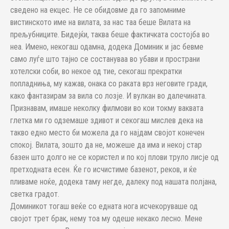
сведено на екцес. Не се обидовме да го запомниме
вистинското име на вилата, за нас таа беше Вилата на
прељубниците. Бидејќи, таква беше фактичката состојба во
неа. Имено, некогаш одамна, додека Доминик и јас бевме
само луѓе што тајно се состануваа во убави и пространи
хотелски соби, во некое од тие, секогаш прекратки
попладниња, му кажав, онака со раката врз неговите гради,
како фантазирам за вила со лозје. И вулкан во далечината.
Признавам, имаше неколку филмови во кои токму ваквата
глетка ми го одземаше здивот и секогаш мислев дека на
такво едно место би можела да го најдам својот конечен
спокој. Вилата, зошто да не, можеше да има и некој стар
базен што долго не се користел и по кој плови труло лисје од
претходната есен. Ќе го исчистиме базенот, реков, и ќе
пливаме ноќе, додека таму негде, далеку под нашата полјана,
светка градот.
Доминикот тогаш веќе со едната нога исчекоруваше од
својот трет брак, нему тоа му одеше некако лесно. Мене