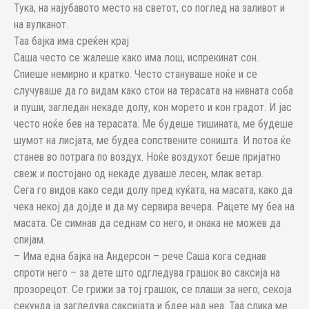
Тука, на најубавото место на светот, со поглед на заливот и
на вулканот.
Таа бајка има среќен крај
Саша често се жалеше како има лош, испрекинат сон.
Спиеше немирно и кратко. Често стануваше ноќе и се
случуваше да го видам како стои на терасата на нивната соба
и пуши, загледан некаде долу, кон морето и кон градот. И јас
често ноќе бев на терасата. Ме будеше тишината, ме будеше
шумот на лисјата, ме будеа сопствените соништа. И потоа ќе
станев во потрага по воздух. Ноќе воздухот беше пријатно
свеж и постојано од некаде дуваше лесен, млак ветар.
Сега го видов како седи долу пред куќата, на масата, како да
чека некој да дојде и да му сервира вечера. Рацете му беа на
масата. Се симнав да седнам со него, и онака не можев да
спијам.
– Има една бајка на Андерсон – рече Саша кога седнав
спроти него – за дете што одгледува грашок во саксија на
прозорецот. Се грижи за тој грашок, се плаши за него, секоја
секунда ја загледува саксијата и бдее над неа. Таа слика ме