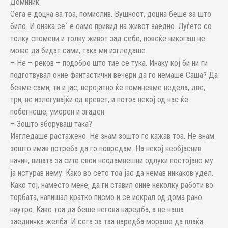
Доминик.
Сега е доцна за тоа, помислив. Вушност, доцна беше за што
било. И онака се` е само привид на живот заедно. Луѓето со
толку спомени и толку живот зад себе, повеќе никогаш не
може да бидат сами, така ми изгледаше.
– Не – реков – подобро што тие се тука. Инаку кој би ни ги
подготвувал оние фантастични вечери да го немаше Саша? Да
бевме сами, ти и јас, веројатно ќе поминевме недела, две,
три, не излегувајќи од кревет, и потоа некој од нас ќе
побегнеше, уморен и згаден.
– Зошто зборуваш така?
Изгледаше растажено. Не знам зошто го кажав тоа. Не знам
зошто имав потреба да го повредам. На некој необјаснив
начин, вината за сите свои неодамнешни одлуки постојано му
ја истурав нему. Како во сето тоа јас да немав никаков удел.
Како тој, наместо мене, да ги ставил оние неколку работи во
торбата, напишал кратко писмо и се искрал од дома рано
наутро. Како тоа да беше негова наредба, а не наша
заедничка желба. И сега за таа наредба мораше да плаќа.