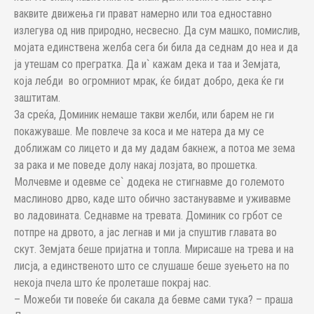
ваквите движења ги прават намерно или тоа едноставно
излегува од нив природно, несвесно. Да сум машко, помислив,
мојата единствена желба сега би била да седнам до неа и да
ја утешам со прегратка. Да и` кажам дека и таа и Земјата,
која лебди во огромниот мрак, ќе бидат добро, дека ќе ги
заштитам.
За среќа, Доминик немаше такви желби, или барем не ги
покажуваше. Ме повлече за коса и ме натера да му се
доближам со лицето и да му дадам бакнеж, а потоа ме зема
за рака и ме поведе долу накај лозјата, во прошетка.
Молчевме и одевме се` додека не стигнавме до големото
маслиново дрво, каде што обично застанувавме и уживавме
во ладовината. Седнавме на тревата. Доминик со грбот се
потпре на дрвото, а јас легнав и ми ја спуштив главата во
скут. Земјата беше пријатна и топла. Мирисаше на трева и на
лисја, а единственото што се слушаше беше зуењето на по
некоја пчела што ќе пролеташе покрај нас.
– Можеби ти повеќе би сакала да бевме сами тука? – праша