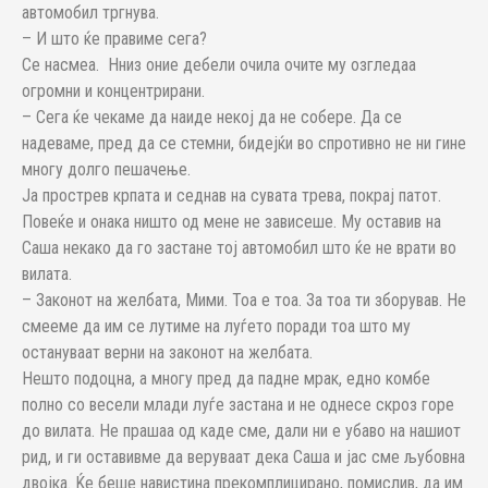
автомобил тргнува.
– И што ќе правиме сега?
Се насмеа. Нниз оние дебели очила очите му озгледаа
огромни и концентрирани.
– Сега ќе чекаме да наиде некој да не собере. Да се
надеваме, пред да се стемни, бидејќи во спротивно не ни гине
многу долго пешачење.
Ја прострев крпата и седнав на сувата трева, покрај патот.
Повеќе и онака ништо од мене не зависеше. Му оставив на
Саша некако да го застане тој автомобил што ќе не врати во
вилата.
– Законот на желбата, Мими. Тоа е тоа. За тоа ти зборував. Не
смееме да им се лутиме на луѓето поради тоа што му
остануваат верни на законот на желбата.
Нешто подоцна, а многу пред да падне мрак, едно комбе
полно со весели млади луѓе застана и не однесе скроз горе
до вилата. Не прашаа од каде сме, дали ни е убаво на нашиот
рид, и ги оставивме да веруваат дека Саша и јас сме љубовна
двојка. Ќе беше навистина прекомплицирано, помислив, да им