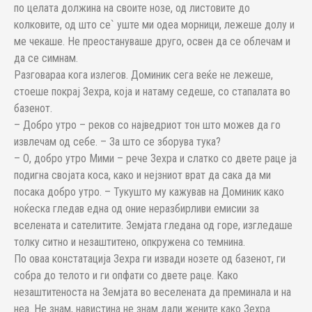
по целата должина на своите нозе, од листовите до
колковите, од што се` уште ми одеа морници, лежеше долу и
ме чекаше. Не преостануваше друго, освен да се облечам и
да се симнам.
Разговараа кога излегов. Доминик сега веќе не лежеше,
стоеше покрај Зехра, која и натаму седеше, со стапалата во
базенот.
– Добро утро – реков со најведриот тон што можев да го
извлечам од себе. – За што се зборува тука?
– О, добро утро Мими – рече Зехра и слатко со двете раце ја
подигна својата коса, како и нејзниот врат да сака да ми
посака добро утро. – Тукушто му кажував на Доминик како
ноќеска гледав една од оние неразбирливи емисии за
вселената и сателитите. Земјата гледана од горе, изгледаше
толку ситно и незаштитено, опкружена со темнина.
По оваа констатација Зехра ги извади нозете од базенот, ги
собра до телото и ги опфати со двете раце. Како
незаштитеноста на Земјата во веселената да преминала и на
неа. Не знам, навистина не знам дали жените како Зехра