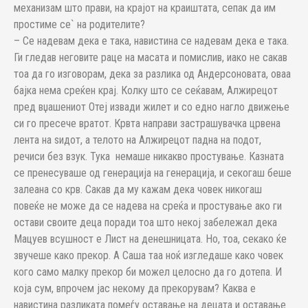
механизам што прави, на крајот на краиштата, сепак да им
простиме се` на родителите?
– Се надевам дека е така, навистина се надевам дека е така.
Ги гледав неговите раце на масата и помислив, иако не сакав
тоа да го изговорам, дека за разлика од Андерсоновата, оваа
бајка нема среќен крај. Колку што се сеќавам, Алжирецот
пред вџашениот Отеј извади жилет и со едно нагло движење
си го пресече вратот. Крвта направи застрашувачка црвена
лента на ѕидот, а телото на Алжирецот падна на подот,
речиси без взук. Тука немаше никакво простување. Казната
се пренесуваше од генерација на генерација, и секогаш беше
залеана со крв. Сакав да му кажам дека човек никогаш
повеќе не може да се надева на среќа и простување ако ги
остави своите деца поради тоа што некој забележал дека
Мацуев всушност е Лист на денешницата. Но, тоа, секако ќе
звучеше како прекор. А Саша таа ноќ изгледаше како човек
кого само малку прекор би можел целосно да го дотепа. И
која сум, впрочем јас некому да прекорувам? Каква е
навистина разликата помеѓу оставање на децата и оставање