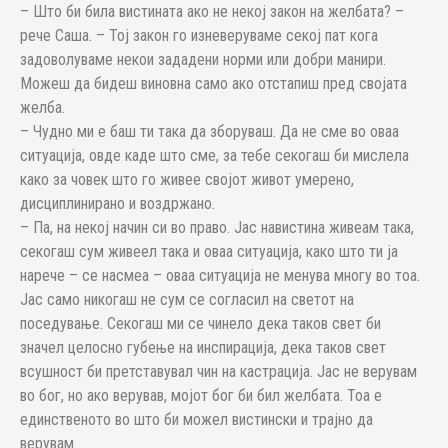
– Што би била вистината ако не некој закон на желбата? –
рече Саша. – Тој закон го изневеруваме секој пат кога
задоволуваме некои зададени норми или добри манири.
Можеш да бидеш виновна само ако отстапиш пред својата
желба.
– Чудно ми е баш ти така да зборуваш. Да не сме во оваа
ситуација, овде каде што сме, за тебе секогаш би мислела
како за човек што го живее својот живот умерено,
дисциплинирано и воздржано.
– Па, на некој начин си во право. Јас навистина живеам така,
секогаш сум живеел така и оваа ситуација, како што ти ја
нарече – се насмеа – оваа ситуација не менува многу во тоа.
Јас само никогаш не сум се согласил на светот на
поседување. Секогаш ми се чинело дека таков свет би
значел целосно губење на инспирација, дека таков свет
всушност би претставувал чин на кастрација. Јас не верувам
во бог, но ако верував, мојот бог би бил желбата. Тоа е
единственото во што би можел вистински и трајно да
верувам.