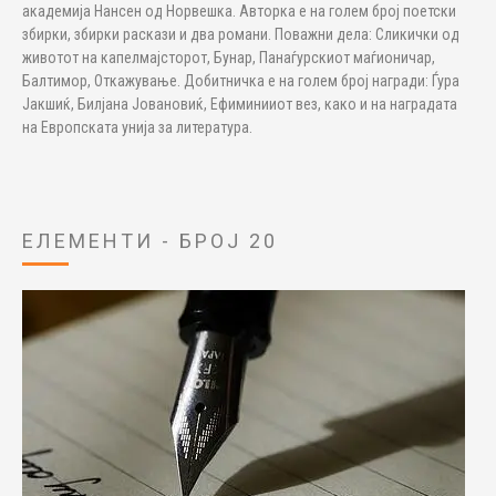
академија Нансен од Норвешка. Авторка е на голем број поетски
збирки, збирки раскази и два романи. Поважни дела: Сликички од
животот на капелмајсторот, Бунар, Панаѓурскиот маѓионичар,
Балтимор, Откажување. Добитничка е на голем број награди: Ѓура
Јакшиќ, Билјана Јовановиќ, Ефиминииот вез, како и на наградата
на Европската унија за литература.
ЕЛЕМЕНТИ - БРОЈ 20