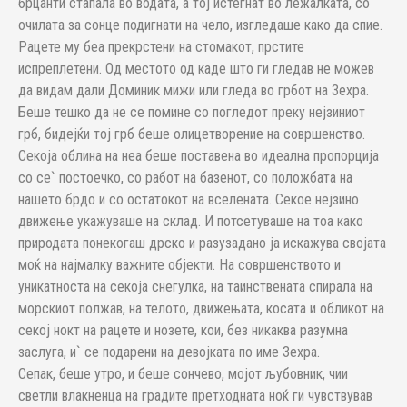
брцанти стапала во водата, а тој истегнат во лежалката, со
очилата за сонце подигнати на чело, изгледаше како да спие.
Рацете му беа прекрстени на стомакот, прстите
испреплетени. Од местото од каде што ги гледав не можев
да видам дали Доминик мижи или гледа во грбот на Зехра.
Беше тешко да не се помине со погледот преку нејзиниот
грб, бидејќи тој грб беше олицетворение на совршенство.
Секоја облина на неа беше поставена во идеална пропорција
со се` постоечко, со работ на базенот, со положбата на
нашето брдо и со остатокот на вселената. Секое нејзино
движење укажуваше на склад. И потсетуваше на тоа како
природата понекогаш дрско и разузадано ја искажува својата
моќ на најмалку важните објекти. На совршенството и
уникатноста на секоја снегулка, на таинствената спирала на
морскиот полжав, на телото, движењата, косата и обликот на
секој нокт на рацете и нозете, кои, без никаква разумна
заслуга, и` се подарени на девојката по име Зехра.
Сепак, беше утро, и беше сончево, мојот љубовник, чии
светли влакненца на градите претходната ноќ ги чувствував