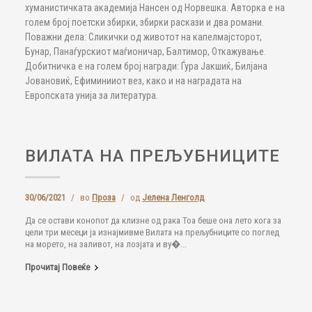
хуманистичката академија Нансен од Норвешка. Авторка е на
голем број поетски збирки, збирки раскази и два романи.
Поважни дела: Сликички од животот на капелмајсторот,
Бунар, Панаѓурскиот маѓионичар, Балтимор, Откажување.
Добитничка е на голем број награди: Ѓура Јакшиќ, Билјана
Јовановиќ, Ефиминииот вез, како и на наградата на
Европската унија за литература.
ВИЛАТА НА ПРЕЉУБНИЦИТЕ
30/06/2021
/
во
Проза
/
од
Јелена Ленголд
Да се остави конопот да клизне од рака Тоа беше она лето кога за
цели три месеци ја изнајмивме Вилата на прељубниците со поглед
на морето, на заливот, на лозјата и ву�...
Прочитај Повеќе