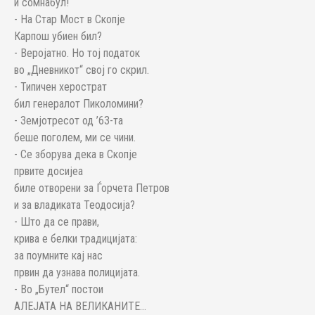
и сомнабул!
- На Стар Мост в Скопје
Карпош убиен бил?
- Веројатно. Но тој податок
во „Дневникот“ свој го скрил.
- Типичен херострат
бил генералот Пиколомини?
- Земјотресот од ’63-та
беше поголем, ми се чини.
- Се зборува дека в Скопје
првите досијеа
биле отворени за Ѓорчета Петров
и за владиката Теодосија?
- Што да се прави,
крива е белки традицијата:
за поумните кај нас
првин да узнава полицијата.
- Во „Бутел“ постои
АЛЕЈАТА НА ВЕЛИКАНИТЕ...