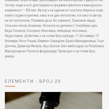
книжевни теоретичари. Дипломирал на Филозофскиот факултет во
Скопје, каде и што докторирал и предавал хрватска и македонска
книжевност – XIX век. Автор е на единаесет поетски збирки и осум
книги студии и критики, како и на две антологии, а и како коавтор
на пет антологии. Поважни дела: Во утрините; Тревожни звуци;
Спокоен чекор; Божилак; Апоеоза на делникот; Снеубавен ден;
Веда Словена; Скопјани; Неволици, неверици, несоници;
Недостижна. Добитник е на голем број награди: 11 Октомври, 13
Ноември, Кочо Рацин, Климент Охридски, Браќа Миладиновци, Гоце
Делчев, Димитар Митрев, Ацо Шопов. Бил амбасадор на Република
Македонија во Руската федерација. Преведен е на голем број
јазици.
ЕЛЕМЕНТИ - БРОЈ 20