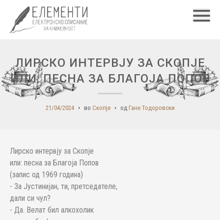
Главн
ЛИРСКО ИНТЕРВЈУ ЗА СКОПЈЕ
ИЛИ: ПЕСНА ЗА БЛАГОЈА ПОПОВ
21/04/2024
во
Скопје
од
Гане Тодоровски
Лирско интервју за Скопје
или: песна за Благоја Попов
(запис од 1969 година)
- За Јустинијан, ти, претседателе,
дали си чул?
- Да. Велат бил алкохолик