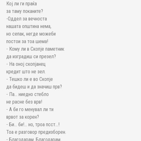
Кој ли ги праќа
за таму поканите?
-Оддел за вечноста
нашата општина нема,
но сепак, негде можеби
постои за тоа шема!
- Кому ли в Скопје паметник
да изградиш си презел?
- На оној скопјанец
кредит што не зел.
- Тешко ли е во Скопје
да бидеш и да значиш прв?
- Па... ниедно стебло
не расне без врв!
- А би го менувал ли ти
врвот за корен?
- Би... би!... но, троа псст...!
Тоа е разговор предизборен.
- Благодарам. Благодарам.