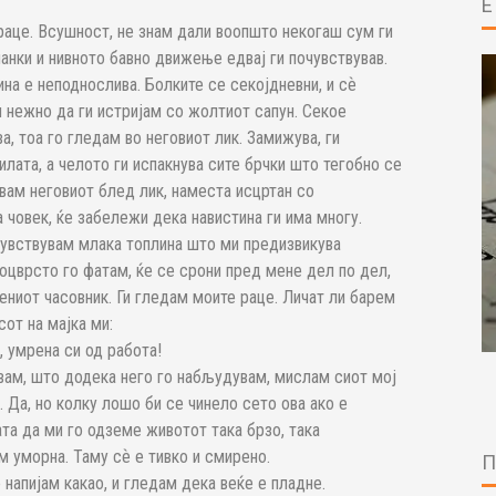
 раце. Всушност, не знам дали воопшто некогаш сум ги
ланки и нивното бавно движење едвај ги почувствував.
ина е неподнослива. Болките се секојдневни, и сѐ
м нежно да ги истријам со жолтиот сапун. Секое
, тоа го гледам во неговиот лик. Замижува, ги
илата, а челото ги испакнува сите брчки што тегобно се
вам неговиот блед лик, наместа исцртан со
а човек, ќе забележи дека навистина ги има многу.
 чувствувам млака топлина што ми предизвикува
поцврсто го фатам, ќе се срони пред мене дел по дел,
ениот часовник. Ги гледам моите раце. Личат ли барем
от на мајка ми:
, умрена си од работа!
увам, што додека него го набљудувам, мислам сиот мој
 Да, но колку лошо би се чинело сето ова ако е
та да ми го одземе животот така брзо, така
м уморна. Таму сѐ е тивко и смирено.
 напијам какао, и гледам дека веќе е пладне.