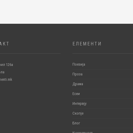
АКТ
ЕЛЕМЕНТИ
Поезија
ил 126а
ола
Проза
menti.mk
Драма
Есеи
Интервју
Скопје
Блог
Книжевност