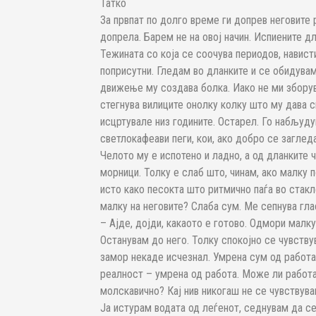
Татко
За првпат по долго време ги допрев неговите
допрела. Барем не на овој начин. Испиените д
Тежината со која се соочува периодов, навист
поприсутни. Гледам во дланките и се обидува
движење му создава болка. Иако не ми зборува
стегнува вилиците онолку колку што му дава с
исцртувале низ годините. Остарел. Го набљуду
светлокафеави пеги, кои, ако добро се заглед
Челото му е испотено и ладно, а од дланките
морници. Толку е слаб што, чинам, ако малку 
исто како песокта што ритмично паѓа во стакл
малку на неговите? Слаба сум. Ме сепнува глас
– Ајде, дојди, какаото е готово. Одмори малку
Останувам до него. Толку спокојно се чувств
замор некаде исчезнал. Умрена сум од работа.
реалност – умрена од работа. Може ли работа
молскавично? Кај нив никогаш не се чувствува
Ја истурам водата од леѓенот, седнувам да се