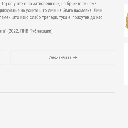
Тој сѐ уште е со затворени очи, но брчките ги нема.
вижување на усните што личи на блага насмевка. Личи
ламен што иако слабо трепери, тука е, присутен до нас,
та“ (2022, ПНВ Публикации)
Следна објава