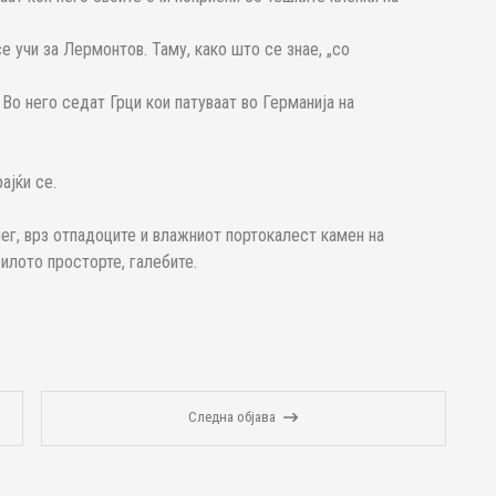
е учи за Лермонтов. Таму, како што се знае, „со
 Во него седат Грци кои патуваат во Германија на
ајќи се.
нег, врз отпадоците и влажниот портокалест камен на
рилото просторте, галебите.
Следна објава