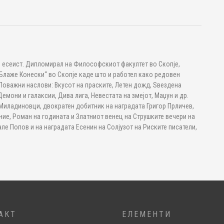
, есеист. Дипломирал на Философскиот факултет во Скопје,
лаже Конески“ во Скопје каде што и работел како редовен
 Поважни наслови: Вкусот на праските, Летен дожд, Ѕвездена
Демони и галаксии, Дива лига, Невестата на змејот, Маџун и др.
Миладиновци, двократен добитник на наградата Григор Прличев,
ие, Роман на годината и Златниот венец на Струшките вечери на
тале Попов и на наградата Есенин на Солјузот на Риските писатели,
АКТ
ЕЛЕМЕНТИ