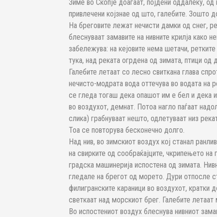
Зиме во Скопје доаѓаат, појдени оддалеку, од 
привлечени којзнае од што, галебите. Зошто до
На бреговите лежат нечисти дамки од снег, ре
блеснуваат замавите на нивните крилја како н
забележува: на кејовите нема шетачи, ретките 
тука, над реката огрдена од зимата, птици од
Галебите летаат со лесно свиткана глава спро
нечисто-модрата вода оттечува во водата на ре
се гледа тогаш дека опашот им е бел и дека и
во воздухот, демнат. Потоа нагло паѓаат надо
слика) грабнуваат нешто, одлетуваат низ рекат
Тоа се повторува бесконечно долго.
Над нив, во зимскиот воздух кој станал ранли
на свирките од сообраќајците, чкрипењето на 
градска машинерија испостена од зимата. Нивн
гледале на брегот од морето. Дури отпосле ст
филигранските караници во воздухот, кратки д
светкаат над морскиот брег. Галебите летаат 
Во испостениот воздух блеснува нивниот замав