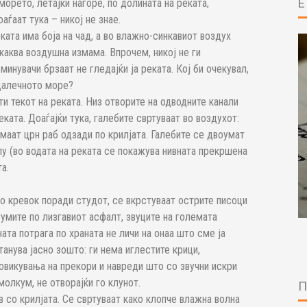
морето, летајќи нагоре, по долината на реката,
аѓаат тука – никој не знае.
ката има боја на чад, а во влажно-синкавиот воздух
екаква воздушна измама. Впрочем, никој не ги
минувачи брзаат не гледајќи ја реката. Кој би очекувал,
 далечното море?
ти текот на реката. Низ отворите на одводните канали
ката. Доаѓајќи тука, галебите свртуваат во воздухот:
маат црн раб одзади по крилјата. Галебите се двоумат
лу (во водата на реката се покажува нивната прекршена
а.
во кревок поради студот, се вкрстуваат острите писоци
гумите по лизгавиот асфалт, звуците на големата
ата потрага по храната не личи на онаа што сме ја
анува јасно зошто: ги нема иглестите крици,
овикувања на прекори и навреди што со звучни искри
молкум, не отворајќи го клунот.
 со крилјата. Се свртуваат како клопче влажна волна