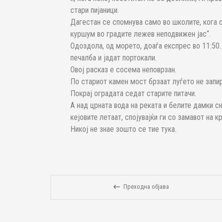
стари пијаници.
Дагестан се спомнува само во школите, кога с
куршум во градите лежев неподвижен јас“.
Одоздола, од морето, доаѓа експрес во 11:50.
печалба и јадат портокали.
Овој расказ е сосема неповрзан.
По стариот камен мост брзаат луѓето не запир
Покрај оградата седат старите питачи.
А над црната вода на реката и белите дамки с
кејовите летаат, спојувајќи ги со замавот на к
Никој не знае зошто се тие тука.
Преходна објава