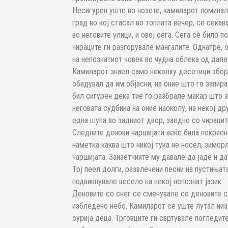
Несигурен уште во нозете, камиларот поминал 
град во кој стасал во топлата вечер, се сеќа
во неговите улици, и овој сега. Сега сè било п
чираците ги разгорувале мангалите. Однатре,
на непознатиот човек во чудна облека од дале
Камиларот знаел само неколку десетици збора
обидувал да им објасни, на оние што го запир
бил сигурен дека тие го разбрале макар што з
неговата судбина на оние наоколу, на некој дру
една шупа во задниот двор, заедно со чирацит
Следните денови чаршијата веќе била покриен
наметка каква што никој тука не носел, зиморл
чаршијата. Занаетчиите му давале да јаде и да
Тој пеел долги, развлечени песни на пустињата
подвикнувале весело на некој непознат јазик.
Деновите со снег се сменувале со деновите со
избледено небо. Камиларот сè уште лутал низ 
сурија деца. Трговците ги свртувале погледит