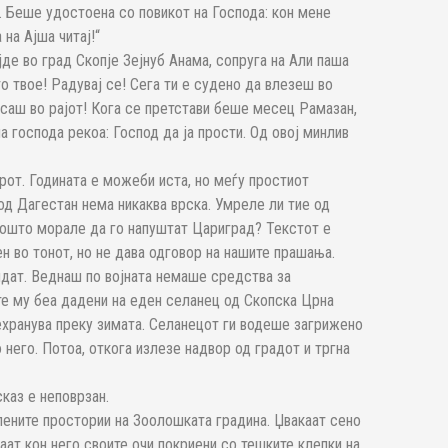
е. Беше удостоена со повикот на Господа: кон мене
 на Ајша читај!“
де во град Скопје Зејнуб Анама, сопруга на Али паша
о твое! Радувај се! Сега ти е судено да влезеш во
асаш во рајот! Кога се претстави беше месец Рамазан,
а господа рекоа: Господ да ја прости. Од овој минлив
арот. Годината е можеби иста, но меѓу простиот
од Дагестан нема никаква врска. Умреле ли тие од
Зошто морале да го напуштат Цариград? Текстот е
н во тонот, но не дава одговор на нашите прашања.
дат. Веднаш по војната немаше средства за
е му беа дадени на еден селанец од Скопска Црна
рехранува преку зимата. Селанецот ги водеше загрижено
 него. Потоа, откога излезе надвор од градот и тргна
сказ е неповрзан.
лените простории на Зоолошката градина. Џвакаат сено
ваат кон него своите очи покриени со тешките клепки на