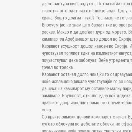
да се растура низ воздухот. Потоа паѓаат кон 
гнасотии што одат низ отпадните води. Долу, к
храна. Зошто доаѓаат тука? Тоа никој не го зна
Впрочем јас не знам што бараат тие во овој р
расказ. Макар и да доаѓаат дури од морето. 
камилар, за Арабјанецот што дошол во Скопје,
Карванот всушност дошол наесен во Скопје. И 
чувствувал топлиот здив на изминатиот август,
почувствувал дека заболува. Веќе утредента т
грчел во треска.
Карванот останал долго чекајќи го оздравува
ноќе исплашено викале чувствувајќи го во но
да чека: на камиларот му оставиле малку пари
заминале. Всушност, отишле една ноќ додека б
празниот двор исполнет само со големите ба
сено.
Со првите зимски денови камиларот станал. В
луѓето облечени во дебелите облеки, не сфаќа
проминувале веќе првите ретки снегулки, луѓе