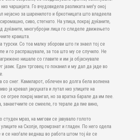
низ чаршијата. Го вчудовидела разликата меѓу оној
вал нејасно за шаренилото и бркотницата што владеела
осиромашно, сиво, стегнато. На улица, покрај дуќаните,
 од дуќаните, многубројни лица го следеле движењето
чните краишта.
 турски. Со тоа малку зборови што ги знаел тој се
але и го распрашувале, за тоа што му се случило. Не
агрижено нишале со главите и им ја објаснувале
г јазик. Еден трговец го поканил и му дал да јаде во
е.
а со снег. Камиларот, облечен во долга бела волнена
иво ја кревал јакуцката и лутал низ улиците на
 се огрее покрај мангал, но за вратка барале да им пее.
, занаетчиите се смееле, го терале да пие вино,
 студен мраз, на мигови се јавувало голото
улиците на Скопје, промрзнат и гладен. По него одела
е и се наоѓале веднаш во работа штом тој ќе се