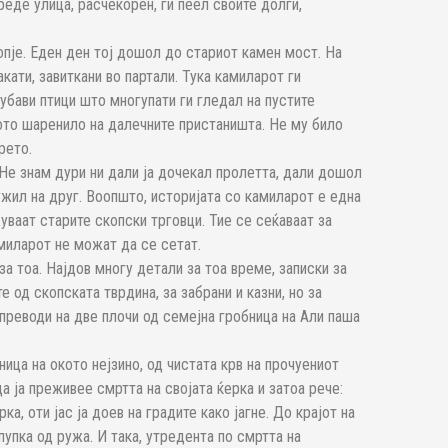
реде улица, расчекорен, ги пеел своите долги,
опје. Еден ден тој дошол до стариот камен мост. На
кати, завиткани во партали. Тука камиларот ги
убави птици што многупати ги гледал на пустите
ото шаренило на далечните пристаништа. Не му било
рето.
 Не знам дури ни дали ја дочекал пролетта, дали дошол
ружил на друг. Воопшто, историјата со камиларот е една
уваат старите скопски трговци. Тие се сеќаваат за
амиларот не можат да се сетат.
за тоа. Најдов многу детали за тоа време, записки за
е од скопската тврдина, за забрани и казни, но за
преводи на две плочи од семејна гробница на Али паша
еница на окото нејзино, од чистата крв на прочуениот
а ја преживее смртта на својата ќерка и затоа рече:
а, оти јас ја доев на градите како јагне. До крајот на
пупка од ружа. И така, утредента по смртта на