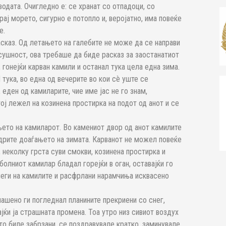
водата. Очигледно е: се хранат со отпадоци, со
рај морето, сигурно е потопло и, веројатно, има повеќе
е.
асказ. Од летањето на галебите не може да се направи
Всушност, ова требаше да биде расказ за заостанатиот
 гонејќи карван камили и останал тука цела една зима.
тука, во една од вечерите во кои сè уште се
 еден од камиларите, чие име јас не го знам,
ој лежел на козинена простирка на подот од анот и се
њето на камиларот. Во камениот двор од анот камилите
здрите доаѓањето на зимата. Карванот не можел повеќе
, неколку грста суви смокви, козинена простирка и
олниот камилар бладал горејќи в оган, оставајќи го
леги на камилите и расфрлани нарамчиња исквасено
џашено ги погледнал планините прекриени со снег,
јќи ја страшната промена. Тоа утро низ сивиот воздух
то биле забрзани, се поздравувале кратко, заминувале.