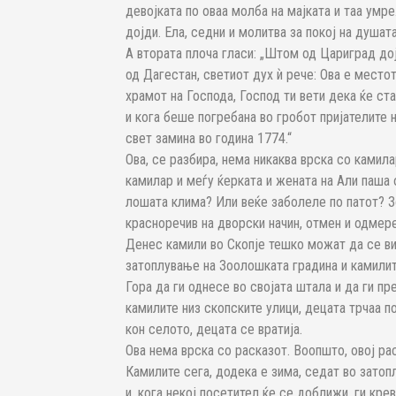
девојката по оваа молба на мајката и таа умр
дојди. Ела, седни и молитва за покој на душата
А втората плоча гласи: „Штом од Цариград дој
од Дагестан, светиот дух ѝ рече: Ова е местот
храмот на Господа, Господ ти вети дека ќе ст
и кога беше погребана во гробот пријателите н
свет замина во година 1774.“
Ова, се разбира, нема никаква врска со камил
камилар и меѓу ќерката и жената на Али паша 
лошата клима? Или веќе заболеле по патот? 
красноречив на дворски начин, отмен и одмере
Денес камили во Скопје тешко можат да се ви
затоплување на Зоолошката градина и камилит
Гора да ги однесе во својата штала и да ги п
камилите низ скопските улици, децата трчаа по
кон селото, децата се вратија.
Ова нема врска со расказот. Воопшто, овој ра
Камилите сега, додека е зима, седат во затоп
и, кога некој посетител ќе се доближи, ги кре