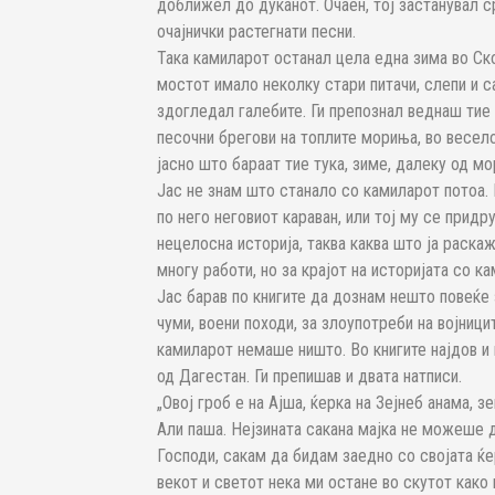
доближел до дуќанот. Очаен, тој застанувал с
очајнички растегнати песни.
Така камиларот останал цела една зима во Ск
мостот имало неколку стари питачи, слепи и са
здогледал галебите. Ги препознал веднаш тие 
песочни брегови на топлите мориња, во весел
јасно што бараат тие тука, зиме, далеку од мо
Јас не знам што станало со камиларот потоа.
по него неговиот караван, или тој му се прид
нецелосна историја, таква каква што ја раскаж
многу работи, но за крајот на историјата со к
Јас барав по книгите да дознам нешто повеќе 
чуми, воени походи, за злоупотреби на војницит
камиларот немаше ништо. Во книгите најдов и 
од Дагестан. Ги препишав и двата натписи.
„Овој гроб е на Ајша, ќерка на Зејнеб анама, з
Али паша. Нејзината сакана мајка не можеше д
Господи, сакам да бидам заедно со својата ќерк
векот и светот нека ми остане во скутот како 