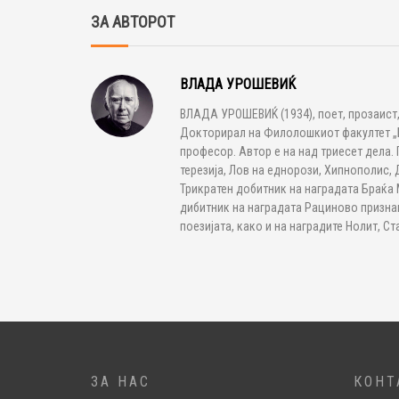
ЗА АВТОРОТ
ВЛАДА УРОШЕВИЌ
ВЛАДА УРОШЕВИЌ (1934), поет, прозаист
Докторирал на Филолошкиот факултет „Б
професор. Автор е на над триесет дела.
терезија, Лов на еднорози, Хипнополис, 
Трикратен добитник на наградата Браќа 
дибитник на наградата Рациново признан
поезијата, како и на наградите Нолит, С
ЗА НАС
КОНТ