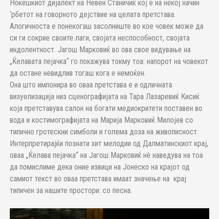
Нокешкиот дијалект на Невен Станичиќ кој е на некој начин
‘рбетот на говорното дејствие на целата претстава.
Алогичноста е понекогаш засолниште во кое човек може да
си ги сокрие своите лаги, својата неспособност, својата
индолентност. Јагош Марковиќ во ова свое видување на
„Ќелавата пејачка“ го покажува токму тоа: напорот на човекот
да остане невидлив тогаш кога е немоќен.
Она што импонира во оваа претстава е и одличната
визуелизација низ сценографијата на Тара Лазаревиќ Кисиќ
која претставува салон на богати медиокритети поставен во
вода и костимографијата на Марија Марковиќ Милојев со
типично гротескни симболи и голема доза на живописност.
Интерпретирајќи познати хит мелодии од Далматинскиот крај,
оваа „Ќелава пејачка“ на Јагош Марковиќ нè наведува на тоа
да помислиме дека оние извици на Јонеско на крајот од
самиот текст во оваа претстава имаат значење на крај
типичен за нашите простори: со песна.