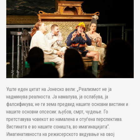
Уште еден цитат на Јонеско вели: „Реализмот не ја
надминува реалноста. Ја намалува, ја ослабува, ја
фалсификува; не ги зема предвид нашите основни вистини и
нашите основни опсесии: љубов, смрт, чудење. Го
претставува човекот во намалена и отуѓена перспектива.
Вистината е во нашите соништа, во имагинацијата“.
Имагинативноста на режисерското видување на овој