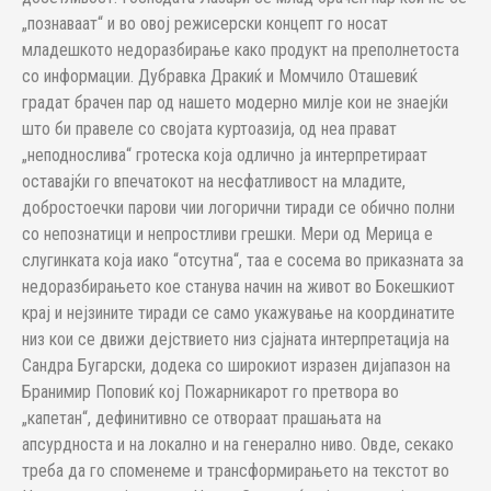
„познаваат“ и во овој режисерски концепт го носат
младешкото недоразбирање како продукт на преполнетоста
со информации. Дубравка Дракиќ и Момчило Оташевиќ
градат брачен пар од нашето модерно милје кои не знаејќи
што би правеле со својата куртоазија, од неа прават
„неподнослива“ гротеска која одлично ја интерпретираат
оставајќи го впечатокот на несфатливост на младите,
добростоечки парови чии логорични тиради се обично полни
со непознатици и непростливи грешки. Мери од Мерица е
слугинката која иако “отсутна“, таа е сосема во приказната за
недоразбирањето кое станува начин на живот во Бокешкиот
крај и нејзините тиради се само укажување на координатите
низ кои се движи дејствието низ сјајната интерпретација на
Сандра Бугарски, додека со широкиот изразен дијапазон на
Бранимир Поповиќ кој Пожарникарот го претвора во
„капетан“, дефинитивно се отвораат прашањата на
апсурдноста и на локално и на генерално ниво. Овде, секако
треба да го споменеме и трансформирањето на текстот во