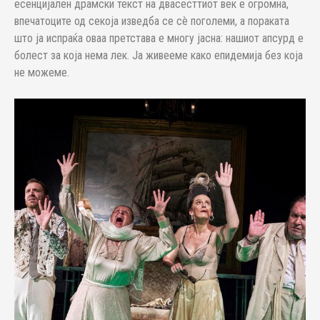
есенцијален драмски текст на двасесттиот век е огромна,
впечатоците од секоја изведба се сè поголеми, а пораката
што ја испраќа оваа претстава е многу јасна: нашиот апсурд е
болест за која нема лек. Ја живееме како епидемија без која
не можеме.