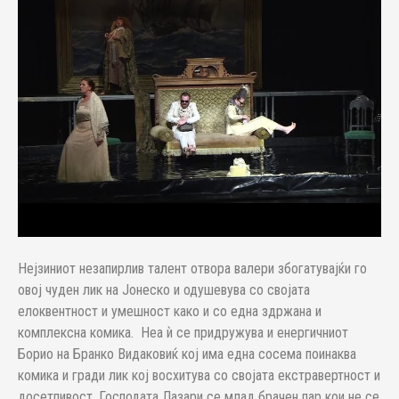
Нејзиниот незапирлив талент отвора валери збогатувајќи го
овој чуден лик на Јонеско и одушевува со својата
елоквентност и умешност како и со една здржана и
комплексна комика. Неа ѝ се придружува и енергичниот
Борио на Бранко Видаковиќ кој има една сосема поинаква
комика и гради лик кој восхитува со својата екстравертност и
досетливост. Господата Лазари се млад брачен пар кои не се