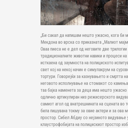
„Би сакал да напишам нешто ужасно, кога би 
Мекдона во врска со приказната „Малиот мајму
Оваа пиеса не е дел од неговите две трилогии
традиционалните животни навики и процеси на 
исткаена од заумноста на полициското испитув
свет кој на некој начин е симулакрум на суро
тортури. Говорејќи за казнувањето и смртта н
неговото исполнување на стомакот со камења
таа бајка наменета за деца има нешто ужасно 
одлично артикулиран низ режисерското видув
самиот агол од внатрешнината на сцената во т
била пишувана токму за овие актери и за ова 
простор. Сибел Абдиу со нејзиното видување у
клаустрофобијата на полицискиот простор изб