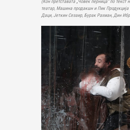
(Кон претставата „Човек перница“ по текст 
театар, Машина продакшн и Пик Продукција о
Даци, Јеткин Сезаир, Бурак Рахман, Дин Иб