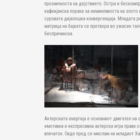
прозаичноста на дејствието. Остра и бескомп
кафкијанска порака за неминливоста на злото к
суровата дијалошка конвергенција. Младата 
матрица на бајката се претвора во ужасен тал
беспричинска.
Актерската енергија е основниот двигател на о
емотивна и експресивна актерска игра прави 
впечаток. Овде пред се мислам на младиот Хак