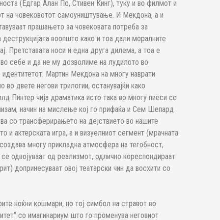
оста (Едгар Алан По, Стивен Кинг), туку и во филмот и
лот на човековотот самоуништување. И Мекдона, а и
тавуваат прашањето за човековата потреба за
а деструкцијата воопшто како и тоа дали моралните
ај. Претставата носи и една друга дилема, а тоа е
во себе и да не му дозволиме на лудилото во
 идентитетот. Мартин Мекдона на многу наврати
о во двете негови трилогии, останувајќи како
лд Пинтер чија драматика исто така во многу пиеси се
изам, начин на мислење кој го прифаќа и Сем Шепард
ува со трансферирањето на дејствието во нашите
то и актерската игра, а и визуелниот сегмент (мрачната
 создава многу прикладна атмосфера на тегобност,
е се одвојуваат од реализмот, одлично кореспондираат
ит) допринесуваат овој театарски чин да восхити со
оите ноќни кошмари, но тој симбол на стравот во
итет“ со имагинариум што го променува неговиот