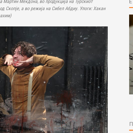
на Мартин Мекдона, во продукција на Турскиот
д Скопје, а во режија на Сибел Абдиу. Улоги: Хакан
рахим)