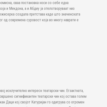
ромисна, оваа постановка носи со себе една
оја и Мекдона, а и Абдиу ја отелотворуваат низ
режисерка создала претстава каде што значенската
ог од современа суровост која во многу наврати е
вој исклучително интересн театарски чин. Егзактната,
совршено сигнификантен театарски чин кој остава голем
ан Даци кој својот Катуријан го одигрува со огромен