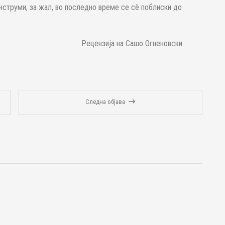
онструми, за жал, во последно време се сè поблиски до
Рeцензија на Сашо Огненовски
Следна објава