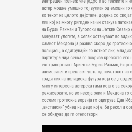
внатрешен полнеж чие јадро е во тензиите и н
актер мошне умешно тој вулкан од емоции го 
во текот на целото дејствие, додека со своја
лик кој на многу ригиден начин станува патока
на Бурак Рахман и Туполски на Јеткин Сезаир
менуваат улогите, а сепак остануваат во видик
самиот Мекдона ја развил скоро до гротескно
полицаец, а одигрувајќи го истиот лик, младио
партитура чија сенка го покрива кревкото его 
екстравертниот Ариел на Бурак Рахман, би ре
анемозитет и превласт уште од почетокот на 
гради лик на полициска фугура која се „горде
многу интересна актерска гама која е за секој
режисерката, но во некоја рака и Мекдона го 
сосема гротескна верзија го одигрува Дин Иб
„вистински“ убиец на деца кој е, би рекол и с
се обидува да ги отелотвори.