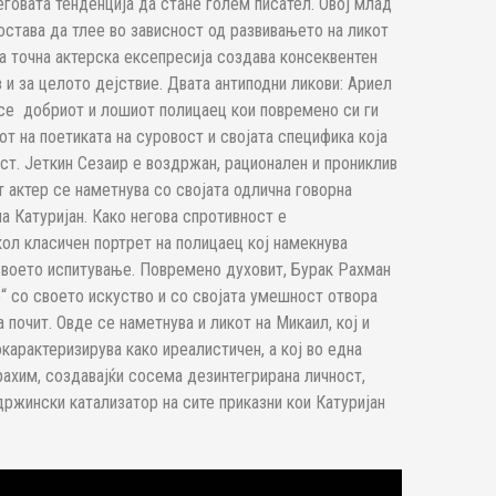
еговата тенденција да стане голем писател. Овој млад
остава да тлее во зависност од развивањето на ликот
та точна актерска ексепресија создава консеквентен
з и за целото дејствие. Двата антиподни ликови: Ариел
 се добриот и лошиот полицаец кои повремено си ги
от на поетиката на суровост и својата специфика која
ст. Јеткин Сезаир е воздржан, рационален и прониклив
т актер се наметнува со својата одлична говорна
на Катуријан. Како негова спротивност е
кол класичен портрет на полицаец кој намекнува
своето испитување. Повремено духовит, Бурак Рахман
е“ со своето искуство и со својата умешност отвора
а почит. Овде се наметнува и ликот на Микаил, кој и
окарактеризирува како иреалистичен, а кој во една
рахим, создавајќи сосема дезинтегрирана личност,
одржински катализатор на сите приказни кои Катуријан