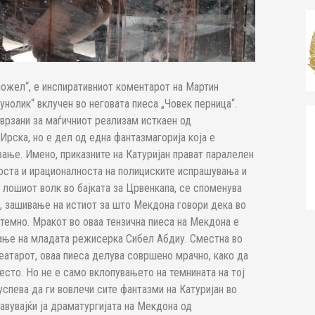
можел“, е инспиративниот коментарот на Мартин
нолик“ вклучен во неговата пиеса „Човек перница“.
 врзани за маѓичниот реализам исткаен од
Ирска, но е дел од една фантазмагорија која е
ање. Имено, приказните на Катуријан прават паралелен
воста и ирационалноста на полициските испрашувања и
а лошиот волк во бајката за Црвенкапа, се споменува
, зашивање на истиот за што Мекдона говори дека во
темно. Мракот во оваа тензична пиеса на Мекдона е
ање на младата режисерка Сибел Абдиу. Сместна во
еатарот, оваа пиеса делува совршено мрачно, како да
место. Но не е само вклопувањето на темнината на тој
спева да ги вовлечи сите фантазми на Катуријан во
авувајќи ја драматургијата на Мекдона од