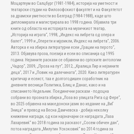
Моцартеум во Салцбург (1981-1984), историја на уметност и
театарски студии на Филозофскиот факултет и на Факултетот
за драмски уметности во Белград (1984-1988), каде што
дипломирала и магистрирала во 1998 година. Објавила три
книги од областа на историјата на музичкиот театар,
„Историја на играта“, 1998, „Индекс на либрета од опера и
балет“, 1999 и „Оперети и мјузикли, Индекс на либрета“, 2006.
Авторка е на збирка литературни есеи „Грации на перото“,
2013. Објавува проза, поезија и есеи во списанија од 1995
година. Нејзините раскази се објавени во српските антологии
„Чадор“, 2009, „Проза на пут“, 2012, „Кралица Лир и нејзините
деца“, 2017 и „Повик на далечината“, 2020. Како литературен
критичар и есеист, таа е долгогодишен соработник на
дневните весници Политика, Блиц и Данас, како и на
списанието Недељник. Поединечни раскази - подоцна
собрани во прозната збирка „Лоза во улицата Рига од Фере“,
во 2025 објавена на македонски јазик во издание на „ВиГ
Зница“ и превод на Весна Дамчевска - добија неколку
книжевни награди, од кои најзначајни се наградата „Лаза
Лазаревиќ“ во 2018 година за расказот „Сосем обичен дан“,
потоа наградата „Милутин Ускоковиќ“ во 2014 година за