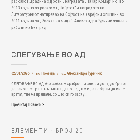
расказот „Градина од рози“, наградата „Лазар Комарчиќ“ во
2013 година за расказот „На 'ртот“ и наградата на
Литературниот натпревар на Сојузот на еврејски општини во
2011 година за „Расказ на жица“. Александра Ѓуричиќ живее и
работи во Белград.
СЛЕГУВАЊЕ ВО АД
02/01/2026
/
во
Поезија
/
од
Александра Ѓуричиќ
СЛЕГУВАЊЕ ВО АД Ако соберам храброст и слезам долу, до брегот,
до самото срце на Темнината да погледнам и да побарам да ми те
вратат, тие би прашале, со што си го заслу...
Прочитај Повеќе
ЕЛЕМЕНТИ - БРОЈ 20