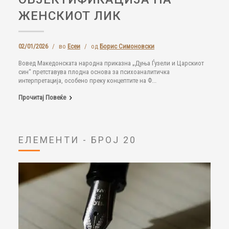
ЖЕНСКИОТ ЛИК
02/01/2026
/
во
Есеи
/
од
Борис Симоновски
Вовед Македонската народна приказна „Дуња Ѓузели и Царскиот
син“ претставува плодна основа за психоаналитичка
интерпретација, особено преку концептите на Ф...
Прочитај Повеќе
ЕЛЕМЕНТИ - БРОЈ 20