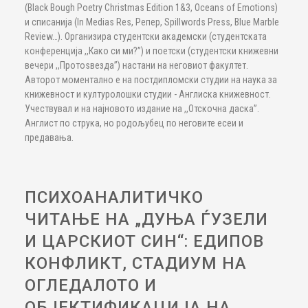
(Black Bough Poetry Christmas Edition 1&3, Oceans of Emotions)
и списанија (In Medias Res, Репер, Spillwords Press, Blue Marble
Review…). Организира студентски академски (студентската
конференција ,,Како си ми?”) и поетски (студентски книжевни
вечери ,,Протоѕвезда”) настани на неговиот факултет.
Авторот моментално е на постдипломски студии на наука за
книжевност и културолошки студии - Англиска книжевност.
Учествувал и на најновото издание на ,,Отскочна даска”.
Англист по струка, но родољубец по неговите есеи и
предавања.
ПСИХОАНАЛИТИЧКО
ЧИТАЊЕ НА „ДУЊА ЃУЗЕЛИ
И ЦАРСКИОТ СИН“: ЕДИПОВ
КОНФЛИКТ, СТАДИУМ НА
ОГЛЕДАЛОТО И
ОБЈЕКТИФИКАЦИЈА НА