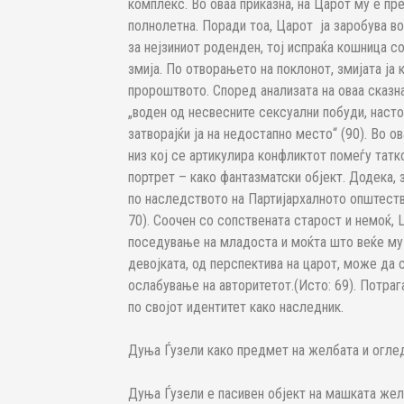
комплекс. Во оваа приказна, на Царот му е пр
полнолетна. Поради тоа, Царот ја заробува во
за нејзиниот роденден, тој испраќа кошница с
змија. По отворањето на поклонот, змијата ја 
пророштвото. Според анализата на оваа сказн
„воден од несвесните сексуални побуди, настој
затворајќи ја на недостапно место“ (90). Во 
низ кој се артикулира конфликтот помеѓу татк
портрет – како фантазматски објект. Додека, з
по наследството на Партијархалното општеств
70). Соочен со сопствената старост и немоќ, Ц
поседување на младоста и моќта што веќе му 
девојката, од перспектива на царот, може да 
ослабување на авторитетот.(Истo: 69). Потрага
по својот идентитет како наследник.
Дуња Ѓузели како предмет на желбата и огле
Дуња Ѓузели е пасивен објект на машката жел