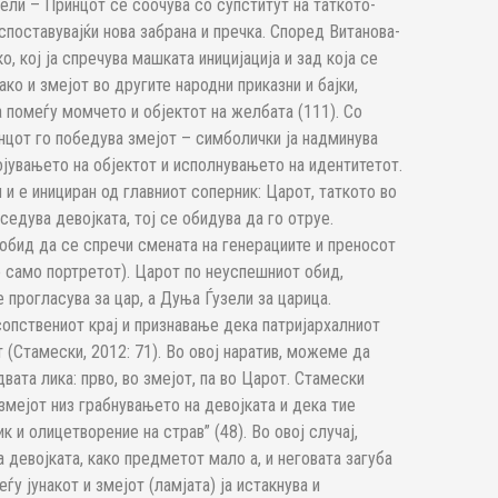
ели – Принцот се соочува со супститут на таткото-
воспоставувајќи нова забрана и пречка. Според Витанова-
, кој ја спречува машката иницијација и зад која се
ако и змејот во другите народни приказни и бајки,
а помеѓу момчето и објектот на желбата (111). Со
нцот го победува змејот – симболички ја надминува
јувањето на објектот и исполнувањето на идентитетот.
и е инициран од главниот соперник: Царот, таткото во
седува девојката, тој се обидува да го отруе.
обид да се спречи смената на генерациите и преносот
не само портретот). Царот по неуспешниот обид,
 прогласува за цар, а Дуња Ѓузели за царица.
опствениот крај и признавање дека патријархалниот
(Стамески, 2012: 71). Во овој наратив, можеме да
вата лика: прво, во змејот, па во Царот. Стамески
 змејот низ грабнувањето на девојката и дека тие
к и олицетворение на страв” (48). Во овој случај,
 девојката, како предметот мало а, и неговата загуба
у јунакот и змејот (ламјата) ја истакнува и