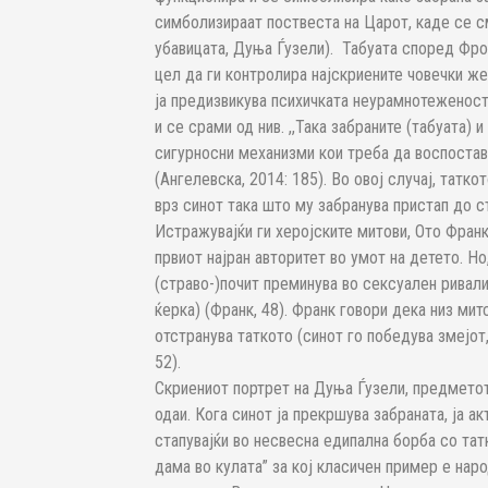
симболизираат поствеста на Царот, каде се с
убавицата, Дуња Ѓузели). Табуата според Фро
цел да ги контролира најскриените човечки ж
ја предизвикува психичката неурамнотеженост 
и се срами од нив. ,,Така забраните (табуата)
сигурносни механизми кои треба да воспостав
(Ангелевска, 2014: 185). Во овој случај, татк
врз синот така што му забранува пристап до с
Истражувајќи ги херојските митови, Ото Франк
првиот најран авторитет во умот на детето. Но
(страво-)почит преминува во сексуален ривали
ќерка) (Франк, 48). Франк говори дека низ мит
отстранува таткото (синот го победува змејот,
52).
Скриениот портрет на Дуња Ѓузели, предметот
одаи. Кога синот ја прекршува забраната, ја а
стапувајќи во несвесна едипална борба со татк
дама во кулата” за кој класичен пример е наро