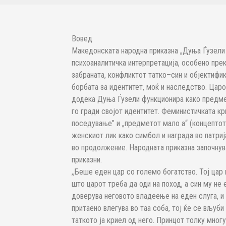
Вовед
Македонската народна приказна „Дуња Ѓузели 
психоаналитичка интерпретација, особено прек
забраната, конфликтот татко–син и објектифик
борбата за идентитет, моќ и наследство. Царо
додека Дуња Ѓузели функционира како предме
го гради својот идентитет. Феминистичката кри
поседување” и „предметот мало а“ (концептот
женскиот лик како симбол и награда во патри
во продолжение. Народната приказна започнува
приказни.
,,Беше еден цар со големо богатство. Тој цар
што царот треба да оди на поход, а син му не 
доверува неговото владеење на еден слуга, и м
притаено влегува во таа соба, тој ќе се вљуби
таткото ја криел од него. Принцот толку мног