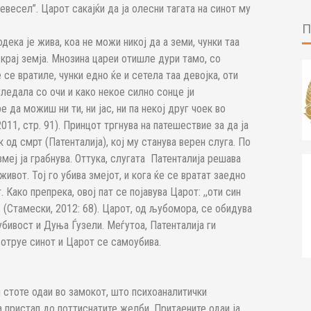
невесел”. Царот сакајќи да ја олесни тагата на синот му
дека је жива, коа не можи никој да а земи, чунки таа
 крај земја. Мнозина цареи отишле дури тамо, со
се вратиле, чунки едно ќе и сетела таа девојка, оти
гледала со очи и како некое силно сонце ји
ре да можиш ни ти, ни јас, ни па некој друг чоек во
11, стр. 91). Принцот тргнува на патешествие за да ја
к од смрт (Патенталија), кој му станува верен слуга. По
меј ја грабнува. Оттука, слугата Патенталија решава
живот. Тој го убива змејот, и кога ќе се вратат заедно
 Како препрека, овој пат се појавува Царот: ,,оти син
 (Стамески, 2012: 68). Царот, од љубомора, се обидува
бивост и Дуња Ѓузели. Меѓутоа, Патенталија ги
 отруе синот и Царот се самоубива.
и стоте одаи во замокот, што психоаналитички
 пристап до поттиснатите желби. Притаените одаи ја