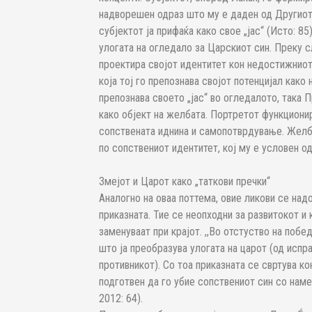
надворешен одраз што му е даден од Другиот.
субјектот ја прифаќа како свое „јас“ (Исто: 85
улогата на огледало за Царскиот син. Преку с
проектира својот идентитет кон недостижниот
која тој го препознава својот потенцијал како
препознава своето „јас“ во огледалото, така 
како објект на желбата. Портретот функционир
сопствената иднина и самопотврдување. Желба
по сопствениот идентитет, кој му е условен о
Змејот и Царот како „таткови пречки“
Аналогно на оваа поттема, овие ликови се над
приказната. Тие се неопходни за развитокот и 
заменуваат при крајот. ,,Во отстуство на побе
што ја преобразува улогата на царот (од испр
противникот). Со тоа приказната се свртува ко
подготвен да го убие сопствениот син со наме
2012: 64).