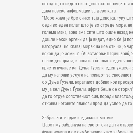
походот, го видел синот,,светнат во лицето и 
дава повеќе информации за девојката:
“Море жива је бре синко таја девојка, туку што
седи во еден палат што је во стреде море, на
голема мака, арна ама сите што ошле назад не 
дошле некои ергени да ја видат, едно ќе ји по
изгоруала...не клавај мерак на неа оти не је ча
веков да је земиш”. (Анастасова-Шкрињариќ, 20
спаси девојката, и попатно ќе спаси еден чове
пристигнување кај Дуња Ѓузели, еден ужасен з
да му направи услуга на принцот за спасениот 
со Дуња Ѓузели, наративот добива нов пресврт.
му ја зел Дуња Ѓузели, ифрит беше се сторил”
да го отруе сопствениот син, поради властољу
открива неговите планови пред да успее да го
Забранетите одаи и едипални мотиви
Царот му забранува на својот син да ги отвор
функционира и се симболизира како забрана за