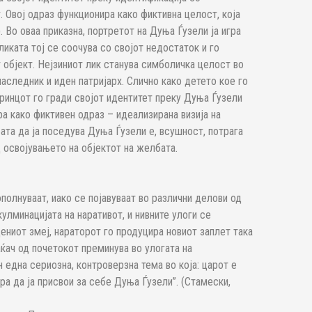
 Овој одраз функционира како фиктивна целост, која
). Во оваа приказна, портретот на Дуња Ѓузели ја игра
ликата тој се соочува со својот недостаток и го
 објект. Нејзиниот лик станува симболичка целост во
 наследник и иден патријарх. Слично како детето кое го
Принцот го гради својот идентитет преку Дуња Ѓузели
а како фиктивен одраз – идеализирана визија на
та да ја поседува Дуња Ѓузели е, всушност, потрага
д освојувањето на објектот на желбата.
ополнуваат, иако се појавуваат во различни делови од
кулминацијата на наративот, и нивните улоги се
дениот змеј, нараторот го продуцира новиот заплет така
аќач од почетокот преминува во улогата на
н една сериозна, контроверзна тема во која: царот е
ра да ја присвои за себе Дуња Ѓузели”. (Стамески,