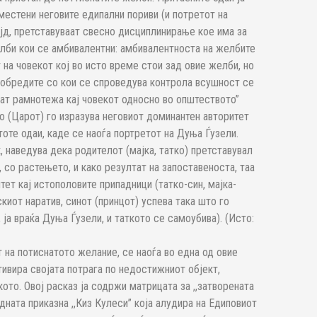
местени неговите едипални пориви (и потретот на
јд, претставуваат свесно дисциплинирање кое има за
елби кои се амбивалентни: амбивалентноста на желбите
на човекот кој во исто време стои зад овие желби, но
 и обредите со кои се спроведува контрола всушност се
ат рамнотежа кај човекот односно во општествотo”
ото (Царот) го изразува неговиот доминантен авторитет
тоте одаи, каде се наоѓа портретот на Дуња Ѓузели.
, наведува дека родителот (мајка, татко) претставувал
, со растењето, и како резултат на запоставеноста, таа
тет кај истополовите припадници (татко-син, мајка-
скиот наратив, синот (принцот) успева така што го
 ја враќа Дуња Ѓузели, и таткото се самоубива). (Исто:
 на потиснатото желание, се наоѓа во една од овие
ктивира својата потрага по недостижниот објект,
ото. Овој расказ ја содржи матрицата за ,,затворената
дната приказна ,,Киз Кулеси” која алудира на Едиповиот