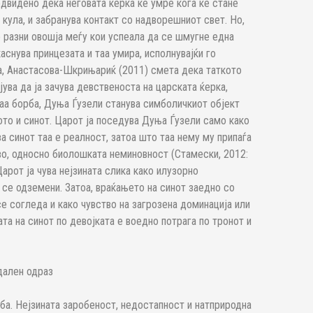
едвидено дека неговата ќерка ќе умре кога ќе стане
 кула, и забранува контакт со надворешниот свет. Но,
о разни овошја меѓу кои успеала да се шмугне една
каснува принцезата и таа умира, исполнувајќи го
а, Анастасова-Шкрињариќ (2011) смета дека таткото
ува да ја зачува девственоста на царската ќерка,
оваа борба, Дуња Ѓузели станува симболичкиот објект
ото и синот. Царот ја поседува Дуња Ѓузели само како
а синот таа е реалност, затоа што таа нему му припаѓа
о, односно биолошката неминовност (Стамески, 2012:
арот ја чува нејзината слика како илузорно
се одземени. Затоа, враќањето на синот заедно со
се согледа и како чувство на загрозена доминација или
та на синот по девојката е воедно потрага по тронот и
дален одраз
ба. Нејзината заробеност, недостапност и натприродна