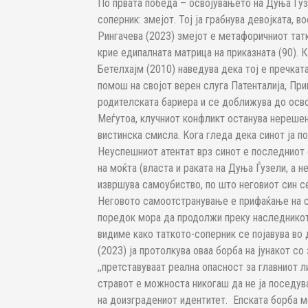
По првата победа – освојувањето на Дуња Ѓуз
соперник: змејот. Тој ја грабнува девојката, 
Рингачева (2023) змејот е метафоричниот татко
крие едипалната матрица на приказната (90). К
Бетелхајм (2010) наведува дека тој е пречкат
помош на својот верен слуга Патенталија, При
родителската бариера и се доближува до осво
Меѓутоа, клучниот конфликт останува нерешен 
вистинска смисла. Кога гледа дека синот ја по
Неуспешниот атентат врз синот е последниот 
на моќта (власта и раката на Дуња Ѓузели, а 
извршува самоубиство, по што неговиот син се
Неговото самоотстранување е прифаќање на с
поредок мора да продолжи преку наследникот 
видиме како таткото-соперник се појавува во д
(2023) ја протолкува оваа борба на јунакот со
,,претставуваат реална опасност за главниот ли
стравот е можноста никогаш да не ја поседува
на доизградениот идентитет. Епската борба меѓ