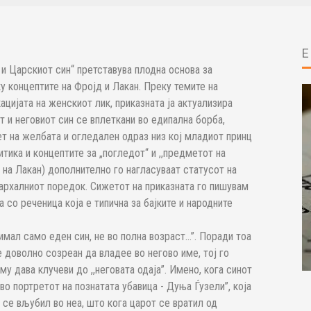
и Царскиот син“ претставува плодна основа за
у концептите на Фројд и Лакан. Преку темите на
ацијата на женскиот лик, приказната ја актуализира
т и неговиот син се вплеткани во едипална борба,
т на желбата и огледален одраз низ кој младиот принц
тика и концептите за „погледот“ и ,,предметот на
 на Лакан) дополнително го нагласуваат статусот на
јархалниот поредок. Сижетот на приказната го пишувам
 со реченица која е типична за бајките и народните
 имал само еден син, не во полна возраст…”. Поради тоа
е доволно созреан да владее во негово име, тој го
у дава клучеви до ,,неговата одаја”. Имено, кога синот
 во портретот на познатата убавица - Дуња Ѓузели”, која
у се вљубил во неа, што кога царот се вратил од