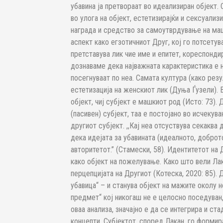
убавина ја претвораат во идеализиран објект.
во улога на објект, естетизирајќи и сексуализи
награда и средство за самоутврдување на маш
аспект како егзотичниот Друг, кој го потсетув
претставува лик чие име и епитет, кореспонди
дознаваме дека најважната карактеристика е н
посегнуваат по неа. Самата култура (како резу
естетизација на женскиот лик (Дуња Ѓузели). 
објект, чиј субјект е машкиот род (Исто: 73).
(пасивен) субјект, таа е постојано во исчекув
другиот субјект. ,,Кај неа отсуствува секаква
дека идејата за убавината (идеалното, доброт
авторитетот.” (Стамески, 58). Идентитетот на
како објект на пожелување. Како што вели Лак
перцепцијата на Другиот (Котеска, 2020: 85). 
убавица“ – и станува објект на мажите околу 
предмет“ кој никогаш не е целосно поседуван, 
оваа анализа, значајно е да се интегрира и ст
концепти. Субјектот, според Лакан, го формир