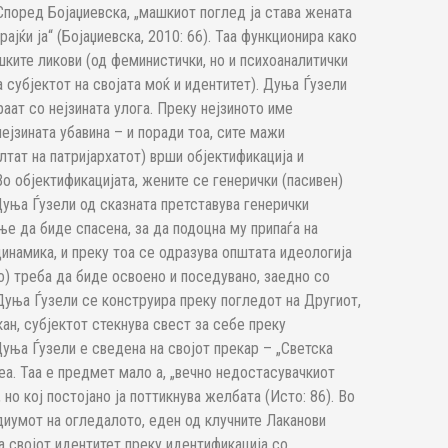
 Според Бојаџиевска, „машкиот поглед ја става жената
рајќи ја“ (Бојаџиевска, 2010: 66). Таа функционира како
ките ликови (од феминистички, но и психоаналитички
а субјектот на својата моќ и идентитет). Дуња Ѓузели
раат со нејзината улога. Преку нејзиното име
ејзината убавина – и поради тоа, сите мажи
лтат на патријархатот) врши објектификација и
Во објектификацијата, жените се генерички (пасивен)
 Дуња Ѓузели од сказната претставува генерички
ање да биде спасена, за да подоцна му припаѓа на
 динамика, и преку тоа се одразува општата идеологија
о) треба да биде освоено и поседувано, заедно со
 Дуња Ѓузели се конструира преку погледот на Другиот,
ан, субјектот стекнува свест за себе преку
Дуња Ѓузели е сведена на својот прекар – „Светска
неа. Таа е предмет мало а, „вечно недостасувачкиот
но кој постојано ја поттикнува желбата (Исто: 86). Во
адиумот на огледалото, еден од клучните Лаканови
а својот идентитет преку идентификација со