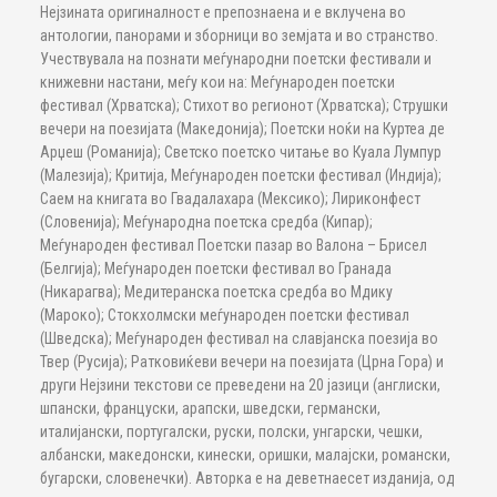
Нејзината оригиналност е препознаена и е вклучена во
антологии, панорами и зборници во земјата и во странство.
Учествувала на познати меѓународни поетски фестивали и
книжевни настани, меѓу кои на: Меѓународен поетски
фестивал (Хрватска); Стихот во регионот (Хрватска); Струшки
вечери на поезијата (Македонија); Поетски ноќи на Куртеа де
Арџеш (Романија); Светско поетско читање во Куала Лумпур
(Малезија); Критија, Меѓународен поетски фестивал (Индија);
Саем на книгата во Гвадалахара (Мексико); Лириконфест
(Словенија); Меѓународна поетска средба (Кипар);
Меѓународен фестивал Поетски пазар во Валона – Брисел
(Белгија); Меѓународен поетски фестивал во Гранада
(Никарагва); Медитеранска поетска средба во Мдику
(Мароко); Стокхолмски меѓународен поетски фестивал
(Шведска); Меѓународен фестивал на славјанска поезија во
Твер (Русија); Ратковиќеви вечери на поезијата (Црна Гора) и
други Нејзини текстови се преведени на 20 јазици (англиски,
шпански, француски, арапски, шведски, германски,
италијански, португалски, руски, полски, унгарски, чешки,
албански, македонски, кинески, оришки, малајски, романски,
бугарски, словенечки). Авторка е на деветнаесет изданија, од