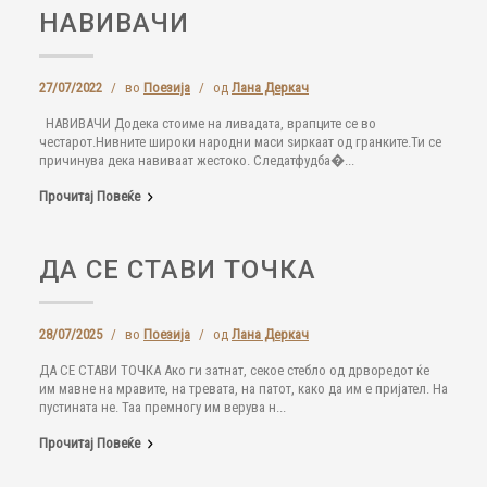
НАВИВАЧИ
27/07/2022
/
во
Поезија
/
од
Лана Деркач
НАВИВАЧИ Додека стоиме на ливадата, врапците се во
честарот.Нивните широки народни маси ѕиркаат од гранките.Ти се
причинува дека навиваат жестоко. Следатфудба�...
Прочитај Повеќе
ДА СЕ СТАВИ ТОЧКА
28/07/2025
/
во
Поезија
/
од
Лана Деркач
ДА СЕ СТАВИ ТОЧКА Ако ги затнат, секое стебло од дрворедот ќе
им мавне на мравите, на тревата, на патот, како да им е пријател. На
пустината не. Таа премногу им верува н...
Прочитај Повеќе