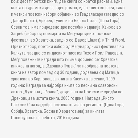
кои: десет поетски книги, две книги со кратки раскази, една
книга со драмски дела, еден роман, една книга со есеи, како
и четири поетски избори објавени во Гвадалахара (заедно со
Давор Шалат), Брисел, Тунис и во Бијело Поље (Црна Гора).
Освен тоа, има приредено две посебни изданија: Каирос во
Загреб (избор од поезијата на Меѓународниот поетски
фестивал; во Хрватска, заедно со Давор Шалат); и Third Word,
(Третиот збор, поетски избор од Меѓународниот фестивал во
Калкута, заедно со индискиот писател Тахом Поил Раџеван).
Меѓу поважните награди што ги има добиено се: Хрватска
книжевна награда „Здравко Пуцак“ за необјавена поетска
книга на автор помлад од 30 години, доделена од Матица
хрватска во Карловац за книгата Касичка за сенки, 1999
година; Награда за најдобра книга со песни на славонски
автор „Духовна дабрава“, доделена на Поетските средби во
Дреновци за истата книга, 2000 година; Награда „Ристо
Ратковиќ“ за најдобра поетска книга во регионот (Црна Гора,
Србија, Хрватска, Босна и Херцеговина) за книгата
Посвојување на небото, 2016 година.