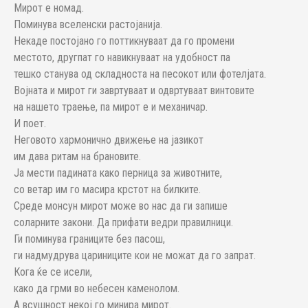
Мирот е номад.
Поминува вселенски растојанија.
Некаде постојано го поттикнуваат да го промени
местото, другпат го навикнуваат на удобност па
тешко станува од складноста на песокот или фотелјата.
Војната и мирот ги завртуваат и одвртуваат винтовите
на нашето траење, па мирот е и механичар.
И поет.
Неговото хармонично движење на јазикот
им дава ритам на брановите.
Ја мести падината како перница за животните,
со ветар им го масира крстот на билките.
Среде монсун мирот може во нас да ги запише
соларните закони. Да прифати ведри правилници.
Ги поминува границите без пасош,
ги надмудрува цариниците кои не можат да го запрат.
Кога ќе се исели,
како да грми во небесен каменолом.
А всушност некој го минира мирот.