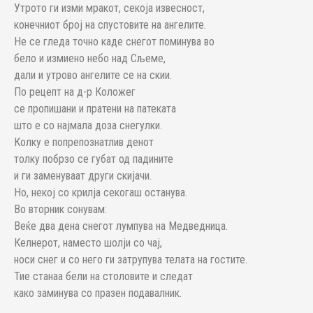
Утрото ги изми мракот, секоја извесност,
конечниот број на спустовите на ангелите.
Не се гледа точно каде снегот поминува во
бело и измиено небо над Сљеме,
дали и утрово ангелите се на скии.
По рецепт на д-р Коложег
се пропишани и пратени на патеката
што е со најмала доза снегулки.
Колку е попрепознатлив денот
толку побрзо се губат од падините
и ги заменуваат други скијачи.
Но, некој со крилја секогаш останува.
Во вторник сонувам:
Веќе два дена снегот лумпува на Медведница.
Келнерот, наместо шолји со чај,
носи снег и со него ги затрупува телата на гостите.
Тие станаа бели на столовите и следат
како заминува со празен подавалник.