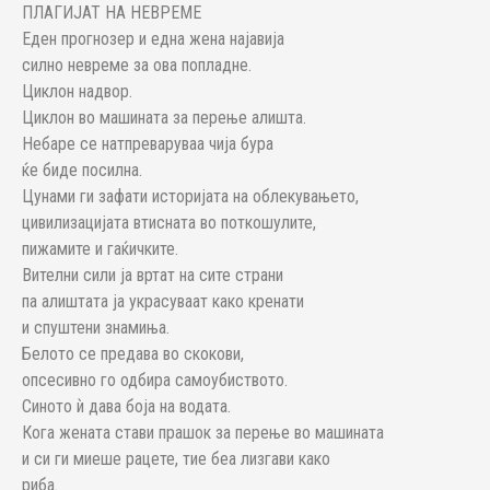
ПЛАГИЈАТ НА НЕВРЕМЕ
Еден прогнозер и една жена најавија
силно невреме за ова попладне.
Циклон надвор.
Циклон во машината за перење алишта.
Небаре се натпреваруваа чија бура
ќе биде посилна.
Цунами ги зафати историјата на облекувањето,
цивилизацијата втисната во поткошулите,
пижамите и гаќичките.
Вителни сили ја вртат на сите страни
па алиштата ја украсуваат како кренати
и спуштени знамиња.
Белото се предава во скокови,
опсесивно го одбира самоубиството.
Синото ѝ дава боја на водата.
Кога жената стави прашок за перење во машината
и си ги миеше рацете, тие беа лизгави како
риба.