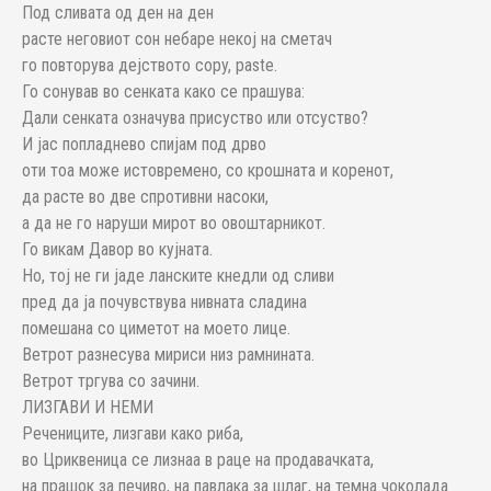
Под сливата од ден на ден
расте неговиот сон небаре некој на сметач
го повторува дејството copy, paste.
Го сонував во сенката како се прашува:
Дали сенката означува присуство или отсуство?
И јас попладнево спијам под дрво
оти тоа може истовремено, со крошната и коренот,
да расте во две спротивни насоки,
а да не го наруши мирот во овоштарникот.
Го викам Давор во кујната.
Но, тој не ги јаде ланските кнедли од сливи
пред да ја почувствува нивната сладина
помешана со циметот на моето лице.
Ветрот разнесува мириси низ рамнината.
Ветрот тргува со зачини.
ЛИЗГАВИ И НЕМИ
Речениците, лизгави како риба,
во Цриквеница се лизнаа в раце на продавачката,
на прашок за печиво, на павлака за шлаг, на темна чоколада