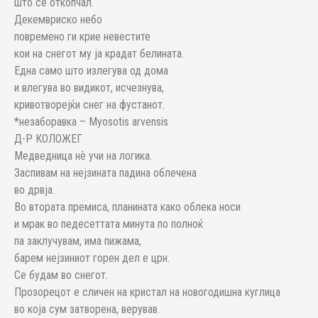
што се откопчал.
Декемвриско небо
повремено ги крие невестите
кои на снегот му ја крадат белината.
Една само што излегува од дома
и влегува во видикот, исчезнува,
кривотворејќи снег на фустанот.
*незаборавка – Myosotis arvensis
Д-Р КОЛОЖЕГ
Медведница нѐ учи на логика.
Заспивам на нејзината падина облечена
во дрвја.
Во втората премиса, планината како облека носи
и мрак во педесеттата минута по полноќ
па заклучувам, има пижама,
барем нејзиниот горен дел е црн.
Се будам во снегот.
Прозорецот е сличен на кристал на новогодишна куглица
во која сум затворена, верував.