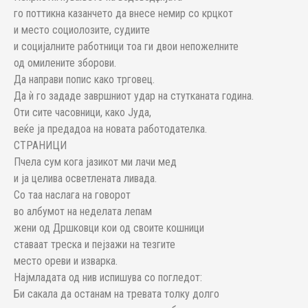
го поттикна казанчето да внесе немир со крцкот
и место социолозите, судиите
и социјалните работници тоа ги двои непожелните
од омилените зборови.
Да направи попис како трговец.
Да ѝ го зададе завршниот удар на стутканата година.
Оти сите часовници, како Јуда,
веќе ја предадоа на новата работодателка.
СТРАНИЦИ
Пчела сум кога јазикот ми лачи мед
и ја целива осветлената ливада.
Со таа наслага на говорот
во албумот на неделата лепам
жени од Дршковци кои од своите кошници
ставаат треска и пејзажи на тезгите
место ореви и изварка.
Најмладата од нив испишува со погледот:
Би сакала да останам на тревата толку долго