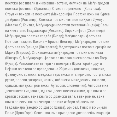
поетски фестивали и книжевни настани, меѓу кои на: Меѓународен
поетски фестивал (Хрватска); Стихот во регионот (Хрватска);
Струшки вечери на поезијата (Македонија); Поетски ноќи на Куртеа
де Арџеш (Романија); Светско поетско читање во Куала Лумпур
(Малезија); Критија, Меѓународен поетски фестивал (Индија); Саем
на книгата во Гвадалахара (Мексико); Лириконфест (Словенија);
Меѓународна поетска средба (Кипар); Меѓународен фестивал
Поетски пазар во Валона – Брисел (Белгија); Меѓународен поетски
фестивал во Гранада (Никарагва); Медитеранска поетска средба во
Мдику (Мароко); Стокхолмски меѓународен поетски фестивал
(Шведска); Меѓународен фестивал на славјанска поезија во Твер
(Русија); Ратковиќеви вечери на поезијата (Црна Гора) и други
Нејзини текстови се преведени на 20 јазици (англиски, шпански,
француски, арапски, шведски, германски, италијански, португалски,
руски, полски, унгарски, чешки, албански, македонски, кинески,
оришки, малајски, романски, бугарски, словенечки). Авторка е на
деветнаесет изданија, од кои: десет поетски книги, две книги со
кратки раскази, една книга со драмски дела, еден роман, една
книга со есеи, како и четири поетски избори објавени во
Гвадалахара (заедно со Давор Шалат), Брисел, Тунис и во Бијело
Поље (Црна Гора). Освен тоа, има приредено две посебни изданија: