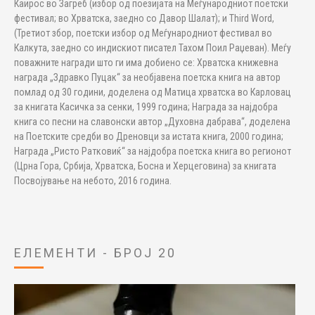
Каирос во Загреб (избор од поезијата на Меѓународниот поетски
фестивал; во Хрватска, заедно со Давор Шалат); и Third Word,
(Третиот збор, поетски избор од Меѓународниот фестивал во
Калкута, заедно со индискиот писател Тахом Поил Раџеван). Меѓу
поважните награди што ги има добиено се: Хрватска книжевна
награда „Здравко Пуцак“ за необјавена поетска книга на автор
помлад од 30 години, доделена од Матица хрватска во Карловац
за книгата Касичка за сенки, 1999 година; Награда за најдобра
книга со песни на славонски автор „Духовна дабрава“, доделена
на Поетските средби во Дреновци за истата книга, 2000 година;
Награда „Ристо Ратковиќ“ за најдобра поетска книга во регионот
(Црна Гора, Србија, Хрватска, Босна и Херцеговина) за книгата
Посвојување на небото, 2016 година.
ЕЛЕМЕНТИ - БРОЈ 20