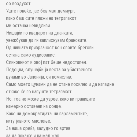
со воздухот.
Уште повеќе, јас бев мал демиург,
иако баш сите плажи на тетрапакот
ми останаа невидливи.
Нишајќи го квадарот на дланката,
увежбував да ги заплиснувам брановите.
Од нивната приврзаност кон своите брегови
остана само аудиозапис.
Сликовниот и овој пат беше недостапен.
Подоцна, слушајќи ја веста за убиственото
цунами во Јапонија, си помислив:
Само моето цунами да не стане посилно и да нападне
откако ќе го напушти тетрапакот.
Но, тоа не може да узрее, како ни границите
намерно оставени на сонце.
Како ни демократијата, ни парламентите,
ниту јавното мислење.
За наша среќа, залудно го вртев
за да покаже и најмал жар.