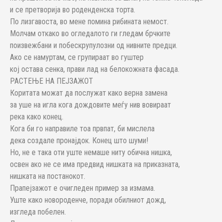
и се претворија во роденденска торта.
По лизгавоста, во мене помина рибината немост.
Молчам откако во огледалото ги гледам брчките
поизвежбани и побескрупулозни од нивните предци.
Ако се намуртам, се групираат во гуштер
кој остава сенка, прави лад на белокожната фасада.
РАСТЕЊЕ НА ПЕЈЗАЖОТ
Коритата можат да послужат како верна замена
за уше на игла кога дождовите меѓу нив вовираат
река како конец.
Кога би го направиле тоа првпат, би мислела
дека создале пронајдок. Конец што шуми!
Но, не е така оти уште немаше ниту обична нишка,
освен ако не се има предвид нишката на приказната,
нишката на постанокот.
Прапејзажот е очигледен пример за измама.
Уште како новороденче, поради обилниот дожд,
изгледа побелен.