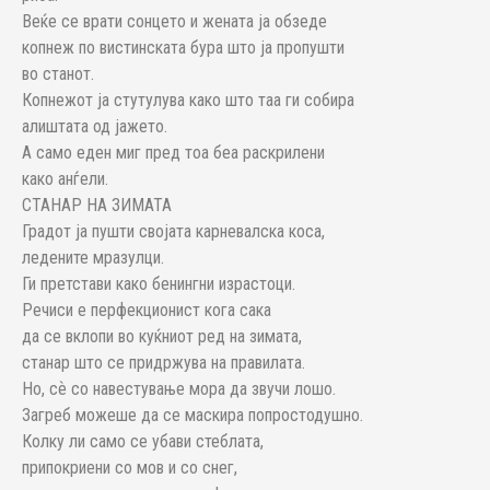
Веќе се врати сонцето и жената ја обзеде
копнеж по вистинската бура што ја пропушти
во станот.
Копнежот ја стутулува како што таа ги собира
алиштата од јажето.
А само еден миг пред тоа беа раскрилени
како анѓели.
СТАНАР НА ЗИМАТА
Градот ја пушти својата карневалска коса,
ледените мразулци.
Ги претстави како бенингни израстоци.
Речиси е перфекционист кога сака
да се вклопи во куќниот ред на зимата,
станар што се придржува на правилата.
Но, сѐ со навестување мора да звучи лошо.
Загреб можеше да се маскира попростодушно.
Колку ли само се убави стеблата,
припокриени со мов и со снег,