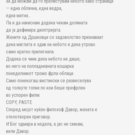
за да можам да го прелистувам небото како страници
— една облачна, една ведра,
една матна…
Па и да накиснам додека чекам долината
да ја дефинира диоптријата.
Жените од Дршковци со задоволство признаваат
дека маглата е здив на небото и дека утрово
само кратко прилегнала.
Додека се чини дека небото не дише,
во него на попладневната кошарка
понеделникот тромо фрла облаци.
Само понекогаш вистински се развеселува
од толкуте топки по кои беше префрлен
во успорен филм.
COPY, PASTE
Според мојот куќен филозоф Давор, жената е
отелотворен приговор.
И Бог одмара в недела, а јас не смеам,
вели Давор.