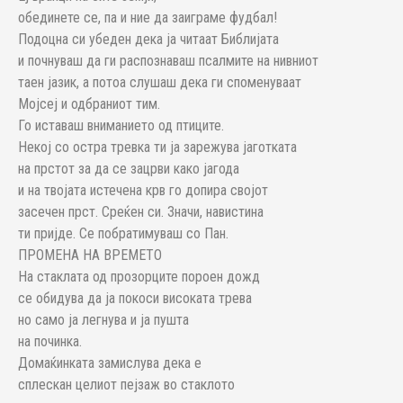
обединете се, па и ние да заиграме фудбал!
Подоцна си убеден дека ја читаат Библијата
и почнуваш да ги распознаваш псалмите на нивниот
таен јазик, а потоа слушаш дека ги споменуваат
Мојсеј и одбраниот тим.
Го иставаш вниманието од птиците.
Некој со остра тревка ти ја зарежува јаготката
на прстот за да се зацрви како јагода
и на твојата истечена крв го допира својот
засечен прст. Среќен си. Значи, навистина
ти пријде. Се побратимуваш со Пан.
ПРОМЕНА НА ВРЕМЕТО
На стаклата од прозорците пороен дожд
се обидува да ја покоси високата трева
но само ја легнува и ја пушта
на починка.
Домаќинката замислува дека е
сплескан целиот пејзаж во стаклото