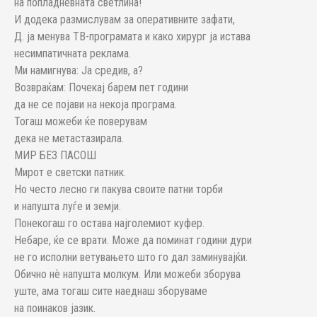
на попладневната светлина!
И додека размислувам за оперативните зафати,
Д. ја менува ТВ-програмата и како хирург ја истава
несимпатичната реклама.
Ми намигнува: Ја средив, а?
Возвраќам: Почекај барем пет години
да не се појави на некоја програма.
Тогаш можеби ќе поверувам
дека не метастазирала.
МИР БЕЗ ПАСОШ
Мирот е светски патник.
Но често лесно ги пакува своите патни торби
и напушта луѓе и земји.
Понекогаш го остава најголемиот куфер.
Небаре, ќе се врати. Може да поминат години дури
не го исполни ветувањето што го дал заминувајќи.
Обично нѐ напушта молкум. Или можеби зборува
уште, ама тогаш сите наеднаш зборуваме
на поинаков јазик.