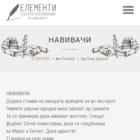
Главн
НАВИВАЧИ
27/07/2022
во
Поезија
од
Лана Деркач
НАВИВАЧИ
Додека стоиме на ливадата, врапците се во честарот.
Нивните широки народни маси ѕиркаат од гранките.
Ти се причинува дека навиваат жестоко. Следат
фудбал. Сетне помислуваш дека се следбеници
на Маркс и Енгелс. Дека цвркотат:
Еј врапци на сите земји,