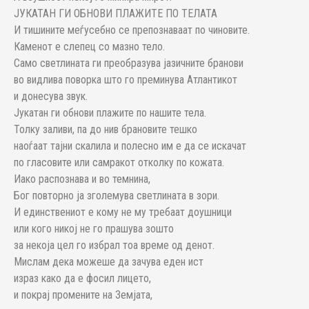
ЈУКАТАН ГИ ОБНОВИ ПЛАЖИТЕ ПО ТЕЛАТА
И тишините меѓусебно се препознаваат по чиновите.
Каменот е слепец со мазно тело.
Само светлината ги преобразува јазичните бранови
во видлива поворка што го преминува Атлантикот
и донесува звук.
Јукатан ги обнови плажите по нашите тела.
Толку заливи, па до нив брановите тешко
наоѓаат тајни скалила и полесно им е да се искачат
по гласовите или самракот отколку по кожата.
Иако распознава и во темнина,
Бог повторно ја зголемува светлината в зори.
И единствениот е кому не му требаат доушници
или кого никој не го прашува зошто
за некоја цел го избрал тоа време од денот.
Мислам дека можеше да зачува еден ист
израз како да е фосил лицето,
и покрај промените на Земјата,