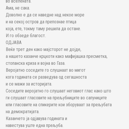
во вселената.
Ама, не сака.
Доволно е да се наведне над некое море
и на секој остров да препознае птица
која, ете, токму таму решила да остане.
И го обзеде благост.
ОДЈАВА
Веќе трет ден како мајсторот не дојде,
а нашето казанче крцкоти како мафијашка пресметка,
стопанска криза и војна во Газа.
Веројатно соседите го слушнаат во мигот
кога годината се разведува од сегашноста
и се мажи за историјата.
Соседите веројатно го слушаат неговиот глас како што
ги слушаат гласовите на прељубниците во сапуниците
или гласовите на спикерите кои зборуваат за прељубата
на демократијата.
Казанчето ја одјавува годината и
навестува уште една прељуба.