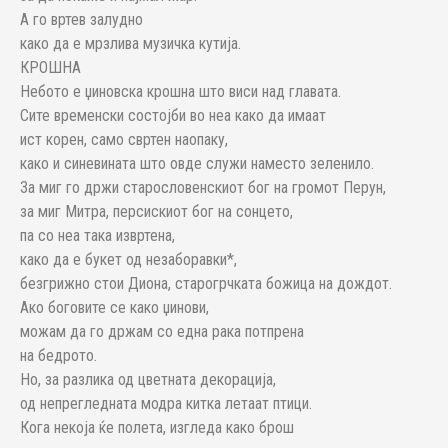
А го вртев залудно
како да е мрзлива музичка кутија.
КРОШНА
Небото е џиновска крошна што виси над главата.
Сите временски состојби во неа како да имаат
ист корен, само свртен наопаку,
како и синевината што овде служи наместо зеленило.
За миг го држи старословенскиот бог на громот Перун,
за миг Митра, персискиот бог на сонцето,
пa со неа така извртена,
како да е букет од незаборавки*,
безгрижно стои Диона, старогрчката божица на дождот.
Ако боговите се како џинови,
можам да го држам со една рака потпрена
на бедрото.
Но, за разлика од цветната декорација,
од непрегледната модра китка летаат птици.
Кога некоја ќе полета, изгледа како брош