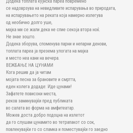
Додека топлата кујнска пареа повремено
се надоврзува на невидливите испарувања во природата,
на испарувањето на реката која намерно излегува
од необично долго уше,
мајка ми се жали дека не спие секоја втора ноќ.
Не знае зошто.
Додека зборува, споменува парни и непарни денови,
топлата пареа ја презема улогата на мајка
и место неа кани на вечера.
ВЕЖБАЊЕ НА ЦУНАМИ
Кога решив да ја читам
мојата песна за брановите и смртта,
еден колега додаде: Иде цунами!
Зафатете повисоки места,
реков заминувајќи пред публиката
во салата во форма на амфитеатар.
Можев доста добро подоцна на излетот
да го слушам цунамито во тетрапакот со сок,
повлекувајќи го со сламка и поместувајќи го заедно