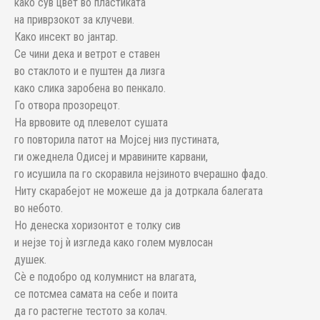
како сув цвет во пластиката
на приврзокот за клучеви.
Како инсект во јантар.
Се чини дека и ветрот е ставен
во стаклото и е пуштен да лизга
како слика заробена во пенкало.
Го отвора прозорецот.
На врвовите од плевелот сушата
го повторила патот на Мојсеј низ пустината,
ги ожеднела Одисеј и мравините карвани,
го исушила па го скоравила нејзиното вчерашно фадо.
Ниту скарабејот не можеше да ја дотркала балегата
во небото.
Но денеска хоризонтот е толку сив
и нејзе тој ѝ изгледа како голем мувлосан
душек.
Сѐ е подобро од колумнист на влагата,
се потсмеа самата на себе и поита
да го растегне тестото за колач.