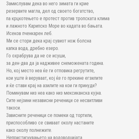
Замислувам дека во него зимата ги крие
резервите магла, дел од своето богатство,
па крцкотењето е протест против тропската клима
и лажното Карипско Море во кадата во бањата.
Исеков пченкарен леб.
Ми се стори дека крај сувиот нож болсна
капка вода, дребно езеро.
Го охрабрува да не се исуши,
за ден-два да ја надживее снеможената година.
Но, кој место неа ќе ги отповика регрутите,
кои уште ѝ веруваат, кој ќе го прекине егзилите
и ќе стави крај на азилите на кои ги принуди?
Поминувам низ неа како низ мексиканска кујна.
Сите нејзини независни реченици се несвитливи
такоси.
Зависните реченици се помеки од тортили,
приспособливо се свиваат околу настаните
како околу полнежите.
Непристигнувањето на водоводџијата