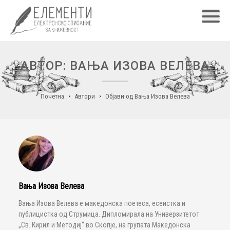
Главн
АВТОР: ВАЊА ИЗОВА ВЕЛЕВА
Почетна
Автори
Објави од Вања Изова Велева
Вања Изова Велева
Вања Изова Велева е македонска поетеса, есеистка и
публицистка од Струмица. Дипломирала на Универзитетот
„Св. Кирил и Методиј“ во Скопје, на групата Македонска