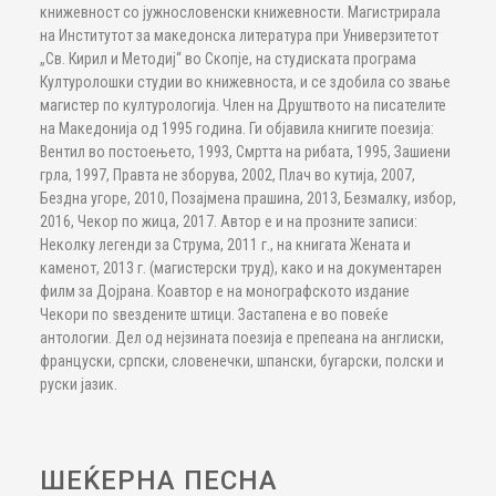
книжевност со јужнословенски книжевности. Магистрирала
на Институтот за македонска литература при Универзитетот
„Св. Кирил и Методиј“ во Скопје, на студиската програма
Културолошки студии во книжевноста, и се здобила со звање
магистер по културологија. Член на Друштвото на писателите
на Македонија од 1995 година. Ги објавила книгите поезија:
Вентил во постоењето, 1993, Смртта на рибата, 1995, Зашиени
грла, 1997, Правта не зборува, 2002, Плач во кутија, 2007,
Бездна угоре, 2010, Позајмена прашина, 2013, Безмалку, избор,
2016, Чекор по жица, 2017. Автор е и на прозните записи:
Неколку легенди за Струма, 2011 г., на книгата Жената и
каменот, 2013 г. (магистерски труд), како и на документарен
филм за Дојрана. Коавтор е на монографското издание
Чекори по ѕвездените штици. Застапена е во повеќе
антологии. Дел од нејзината поезија е препеана на англиски,
француски, српски, словенечки, шпански, бугарски, полски и
руски јазик.
ШЕЌЕРНА ПЕСНА