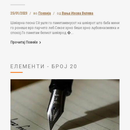
25/01/2023
/
во
Поезија
/
од
Вања Изова Велева
Шеќерна песна Сè уште го паметамвкусот на шеќерот што баба мини
го ронеше врз парчето леб.Секое зрно беше зрно љубовнасмевка и
спокој.Го паметам белиот шеќерод �...
Прочитај Повеќе
ЕЛЕМЕНТИ - БРОЈ 20