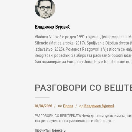
Владимир Вујовиќ
Vladimir Vujović е роден 1991 година. Дипломирал на Med
Silencio (Matica srpska, 2017), Spaljivanje Džošua drveta
izdavaštvo, 2025). Романот Razgovori s Vješticom се на
Beogradski pobednik. За збирката раскази Slobodni udarc
бил номиниран за European Union Prize for Literature во
РАЗГОВОРИ СО ВЕШТ
01/04/2026
/
во
Проза
/
од
Владимир Вујовиќ
РАЗГОВОРИ СО ВЕШТЕРКАТА Нема да спомнувам имиња, сите и 
тоа дека лутината на уметникот не е обична лут...
Прочитај Повеќе