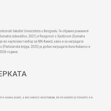
icinski fakultet Univerziteta u Beogradu. Ги објавил романите
 (Sumatra izdavaštvo, 2021) и Razgovori s Vješticom (Sumatra
јде во најтесниот избор за NIN Award, како и за наградата
i (Partizanska knjiga, 2025) ја добил наградата Đura Đukanov и
 2026 година.
ЕРКАТА
онака знаат, а ако некого изоставам, ќе се налути (а познато е и