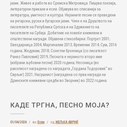
јазик. Живее и работи во Сремска Митровица. Пишува поезија,
литературни прикази и есеи. Објавува во списанија за
литература, уметност и култура. Нејзините песни се преведени
на унгарски, руски и бугарски јазик. Член е на Друштвото на
писателите на Република Српска и на Здужението на
писателите на Србија. Добитник на повеќе книжевни и
општествени награди. Објавени стихозбирки: Портрет 2001;
Ѕвездарница 2004; Маргиналии 2013; Временик 2014; Сум, 2016
година; Жедувам, 2018; Сонетни броеници (со писателот
Ранко Павловиќ) 2019; Песната е нејзиното второ име
(избрани љубовни песни) 2020 година; Несоница (во
ракописот наградена со наградата „Гордана Тодоровиќ“ во
Сврљиг) 2021; Насушниот (наградена со прва награда на
Дринските книжевни средби во Зворник) во 2022 година.
КАДЕ ТРГНА, ПЕСНО МОЈА?
01/04/2026
/
во
Есеи
/
од
ЖЕЉКА АВРИЌ