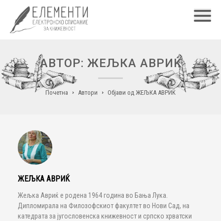
Главн
АВТОР: ЖЕЉКА АВРИЌ
Почетна
Автори
Објави од ЖЕЉКА АВРИЌ
ЖЕЉКА АВРИЌ
Жељка Авриќ е родена 1964 година во Бања Лука.
Дипломирала на Филозофскиот факултет во Нови Сад, на
катедрата за југословенска книжевност и српско хрватски