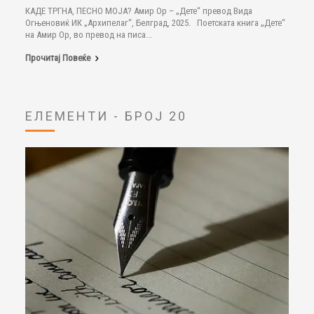
КАДЕ ТРГНА, ПЕСНО МОЈА? Амир Ор – „Дете“ превод Вида
Огњеновиќ ИК „Архипелаг“, Белград, 2025. Поетската книга „Дете“
на Амир Ор, во превод на писа...
Прочитај Повеќе
ЕЛЕМЕНТИ - БРОЈ 20