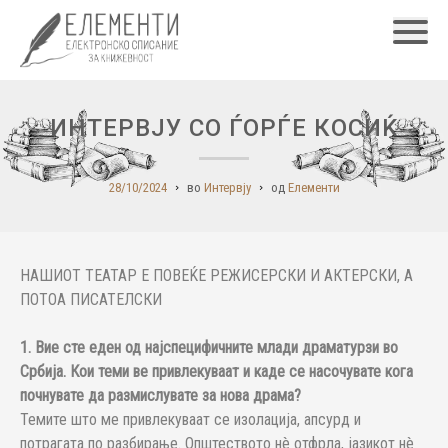
Главн
ИНТЕРВЈУ СО ЃОРЃЕ КОСИЌ
28/10/2024
во
Интервју
од
Елементи
НАШИОТ ТЕАТАР Е ПОВЕЌЕ РЕЖИСЕРСКИ И АКТЕРСКИ, А
ПОТОА ПИСАТЕЛСКИ
1. Вие сте еден од најспецифичните млади драматурзи во
Србија. Кои теми ве привлекуваат и каде се насочувате кога
почнувате да размислувате за нова драма?
Темите што ме привлекуваат се изолација, апсурд и
потрагата по разбирање. Општеството нè отфрла, јазикот нè