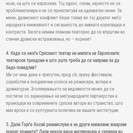
нозе, на што се израснува. Тој однос, сепак, најчесто не се
проблематизира и не се преиспитува на адекватен начин. За
мене, драмскиот конфликт беше токму во тој дијалог меѓу
народната книжевност и сегашноста, во нивната корелација и
контрасти. Засега немам планови повторно да се впуштам во
слични драмски истражувања, но – којзнае!
4. Каде се наоѓа Српскиот театар на мапата на Европските
театарски трендови и што уште треба да се направи за да
биде повидлив?
Ми се чини дека е присутен, пред сè, преку фестивали,
соработки и поединечни успеси на режисери, актери и
драматурзи. Зголемувањето на видливоста може да се
постигне со зајакнување на меѓународните партнерства и
промоција на современите српски автори во странство, што
има врска и со културната политика на нашите институции.
5. Дали Ѓорѓе Косиќ размислува и за други книжевни жанрови
покрај драмата? Дали некоја ваша инспирација е скриена во