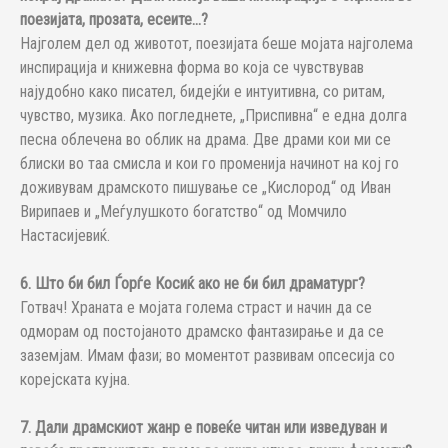
поезијата, прозата, есеите...?
Најголем дел од животот, поезијата беше мојата најголема
инспирација и книжевна форма во која се чувствував
најудобно како писател, бидејќи е интуитивна, со ритам,
чувство, музика. Ако погледнете, „Приспивна“ е една долга
песна облечена во облик на драма. Две драми кои ми се
блиски во таа смисла и кои го променија начинот на кој го
доживувам драмското пишување се „Кислород“ од Иван
Вирипаев и „Меѓулушкото богатство“ од Момчило
Настасијевиќ.
6. Што би бил Ѓорѓе Косиќ ако не би бил драматург?
Готвач! Храната е мојата голема страст и начин да се
одморам од постојаното драмско фантазирање и да се
заземјам. Имам фази; во моментот развивам опсесија со
корејската кујна.
7. Дали драмскиот жанр е повеќе читан или изведуван и