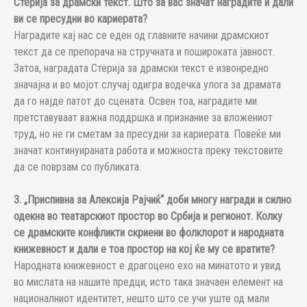
Стерија за драмски текст. Што за вас значат наградите и дали
ви се пресудни во кариерата?
Наградите кај нас се еден од главните начини драмскиот
текст да се препорача на стручната и пошироката јавност.
Затоа, наградата Стерија за драмски текст е извонредно
значајна и во мојот случај одигра водечка улога за драмата
да го најде патот до сцената. Освен тоа, наградите ми
претставуваат важна поддршка и признание за вложениот
труд, но не ги сметам за пресудни за кариерата. Повеќе ми
значат континуираната работа и можноста преку текстовите
да се поврзам со публиката.
3. „Приспивна за Алексија Рајчиќ“ доби многу награди и силно
одекна во театарскиот простор во Србија и регионот. Колку
се драмските конфликти скриени во фолклорот и народната
книжевност и дали е тоа простор на кој ќе му се вратите?
Народната книжевност е драгоцено ехо на минатото и увид
во мислата на нашите предци, исто така значаен елемент на
националниот идентитет, нешто што се учи уште од мали