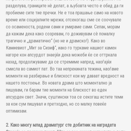
разделува, границите нè делат, а љубовта често е обид да ги
пробиеме сите тие пречки. Не е тоа прашање само на новото
време или социјалните мрежи; отсекогаш сме се соочувале
со осаменоста, родени сами и умираме сами. Сепак, морам
да кажам дека како созревам, го доживувам сè помалку
трагично и „драматично“ (но не и драмско!). Како во
Камиевиот „Мит за Сизиф“, иако го туркаме нашиот камен
нагоре кон апсурдот знаејќи дека можеби ќе се оттркала
назад, продолжуваме да се стремиме напред, наоѓајќи
смисла во самиот пат. Во таа непрекината тежина, наоѓаме
моменти на разбирање и блискост кои му даваат вредност на
нашето постоење. Во новата драма што моментално ја
пишувам, ги барам тие моменти на блискост во еден
апсурден свет. Значи, суштински тоа се секогаш истите теми
за кои сум пишувал и претходно, но со малку повеќе
оптимизам.
2. Како многу млад драматург сте добитник на наградата