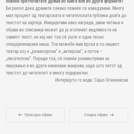
повеќе претпочитате драма во книга или во други формати?
Би рекол дека драмите секако повеќе се изведувани. Многу
мал процент од театарската и читателската публика доаѓа до
текстот на хартија. Иницијативи како награди, јавни читања и
објави во списанија можат да ја зголемат видливоста на
самиот текст, но кај нас тоа сè уште е една тесно
специјализирана ниша. Тоа можеби има врска и со нашиот
театар кој е „режисерски“ и „актерски“, а потоа –
„писателски“. Поради тоа, сè повеќе размислувам за
пишување и во други книжевни жанрови, каде што патот од
текстот до читателот е многу подиректен.
Интервјуто го води: Сашо Огненовски
Преходна објава
Следна објава