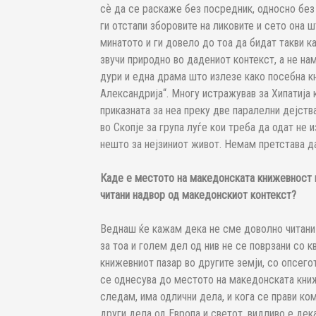
сѐ да се раскаже без посредник, односно без
ги отстапи зборовите на ликовите и сето она 
минатото и ги довело до тоа да бидат такви ка
звучи природно во дадениот контекст, а не на
дури и една драма што излезе како посебна кни
Александрија“. Многу истражував за Хипатија 
приказната за неа преку две паралелни дејств
во Скопје за група луѓе кои треба да одат не 
нешто за нејзиниот живот. Немам претстава да
Каде е местото на македонската книжевност 
читани надвор од македонскиот контекст?
Веднаш ќе кажам дека не сме доволно читани
за тоа и голем дел од нив не се поврзани со к
книжевниот пазар во другите земји, со опсего
се однесува до местото на македонската книж
следам, има одлични дела, и кога се прави к
други дела од Европа и светот, видливо е де