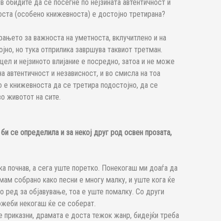
в обидите да се посегне по нејзината автентичност и
оста (особено книжевноста) е достојно третирана?
ањето за важноста на уметноста, вклучитлено и на
јно, но тука отприлика завршува таквиот третман.
ел и нејзиното влијание е посредно, затоа и не може
а автентичност и независност, и во смисла на тоа
о е книжевноста да се третира подостојно, да се
во животот на сите.
би се определила и за некој друг род освен прозата,
ка почнав, а сега уште поретко. Понекогаш ми доаѓа да
имам собрано како песни е многу малку, и уште кога ќе
 ред за објавување, тоа е уште помалку. Со други
можеби некогаш ќе се соберат.
 приказни, драмата е доста тежок жанр, бидејќи треба