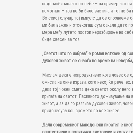
недоразбирањето со себе – на пример ако си 
помогнал – тоа не би било вистина и тој не би 
Во секој случај, тој импулс да се спознаеме с
ми бил важен и отсекогаш сум сакала да го п
мера меѓу луѓето постои неразбирање на себе
биде свесен за тоа.
„
Светот што го избрав“ е роман исткаен од с
духовен живот се снаоѓа во време на неверб
Мислам дека е непродуктивно кога човек се о
смисла на оние изрази, кога некој ќе рече: ех
дека тој човек смета дека светот околу него е
припаѓа на светот. Пасивното доживување на 
живот, а за да го развива духовен живот, чове
придонесува кон времето во кое живее.
Дали современиот македонски писател е висти
општествени и политички дисторзии и колку т