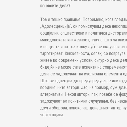
во своите дела?
Тоа е тешко прашање. Повремено, кога гледам
„Адолесценција“, си помислувам дека некога
социјални, општествени и политички дисторзии
македонската книжевност, туку општо за книже
и по целта и по тоа колку луѓе се вклучени на 
таргетираат. Книжевноста, сепак, се поврзува
живее во современи услови, сигурно дека дел о
бидејќи не може сите аспекти на современиот
дела се задржуваат на изолирани елементи о
Што се однесува до предупредување или нуде
поединечните автори. Јас, на пример, сум дла
алтернативи. Некои автори, пак, повеќе се фок
задржуваат на поинтимни случувања, без нека
други зборови, понекогаш денешниот автор нуд
честа појава.