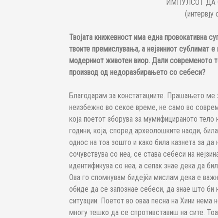
ИМПУЛСОТ ДА 
(интервју
Твојата книжевност има една провокативна су
твоите премислувања, а нејзиниот сублимат е 
модерниот животен виор. Дали современото т
производ од недоразбирањето со себеси?
Благодарам за констатациите. Прашањето ме 
неизбежно во секое време, не само во соврем
која поетот зборува за мумифицираното тело 
години, која, според археолошките наоди, бил
однос на тоа зошто и како била казнета за да
сочувствува со неа, се става себеси на нејзин
идентификува со неа, а сепак знае дека да бил
Ова го спомнувам бидејќи мислам дека е важн
обиде да се запознае себеси, да знае што би 
ситуации. Поетот во оваа песна на Хини нема 
многу тешко да се спротивставиш на сите. Тоа