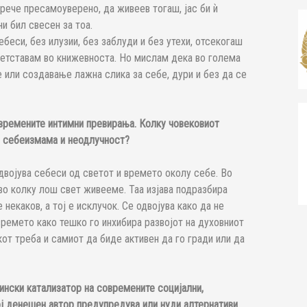
рече пресамоуверено, да живеев тогаш, јас би ѝ
ни бил свесен за тоа.
ебеси, без илузии, без заблуди и без утехи, отсекогаш
ретставам во книжевноста. Но мислам дека во голема
 или создавање лажна слика за себе, дури и без да се
овремените интимни превирања. Колку човековиот
а, себеизмама и неодлучност?
двојува себеси од светот и времето околу себе. Во
, во колку лош свет живееме. Таа изјава подразбира
 некаков, а тој е исклучок. Се одвојува како да не
времето како тешко го инхибира развојот на духовниот
кот треба и самиот да биде активен да го гради или да
нски катализатор на современите социјални,
ој денешен автор предупредува или нуди алтернативи