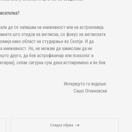
писателка?
али да се запишам на книжевност или на астрономија.
чината што отидов на англиски, со фокус на англиската
омија како област на студирање во Скопје. И да
а книжевност. Но, не можам да замислам да не
ешто друго, да бев астрофизичар или психолог и
есираа), сепак сигурна сум дека истовремено и ќе бев
Интервјуто го водеше:
Сашо Огненовски
Следна објава