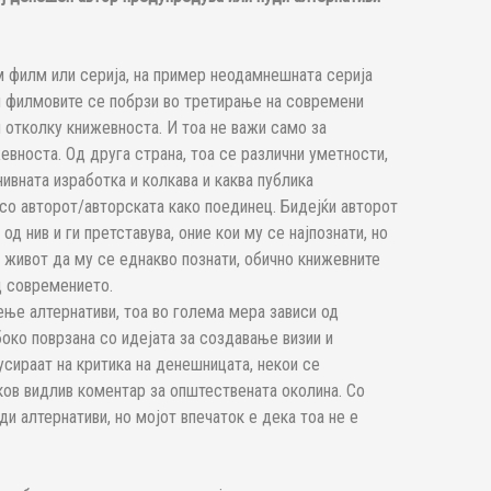
 филм или серија, на пример неодамнешната серија
ш филмовите се побрзи во третирање на современи
 отколку книжевноста. И тоа не важи само за
вноста. Од друга страна, тоа се различни уметности,
нивната изработка и колкава и каква публика
 со авторот/авторската како поединец. Бидејќи авторот
д нив и ги претставува, оние кои му се најпознати, но
 живот да му се еднакво познати, обично книжевните
д современието.
ње алтернативи, тоа во голема мера зависи од
боко поврзана со идејата за создавање визии и
усираат на критика на денешницата, некои се
ков видлив коментар за општествената околина. Со
и алтернативи, но мојот впечаток е дека тоа не е