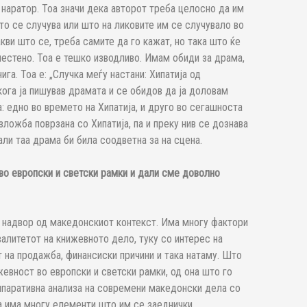
 наратор. Тоа значи дека авторот треба целосно да им
што се случува или што на ликовите им се случувало во
кви што се, треба самите да го кажат, но така што ќе
местено. Тоа е тешко изводливо. Имам обиди за драма,
га. Тоа е: „Случка меѓу настани: Хипатија од
кога ја пишував драмата и се обидов да ја доловам
а: едно во времето на Хипатија, и друго во сегашноста
изложба поврзана со Хипатија, па и преку нив се дознава
ли таа драма би била соодветна за на сцена.
во европски и светски рамки и дали сме доволно
 надвор од македонскиот контекст. Има многу фактори
валитетот на книжевното дело, туку со интерес на
т на продажба, финансиски причини и така натаму. Што
евност во европски и светски рамки, од она што го
омпаративна анализа на современи македонски дела со
ка има многу елементи што им се заеднички.