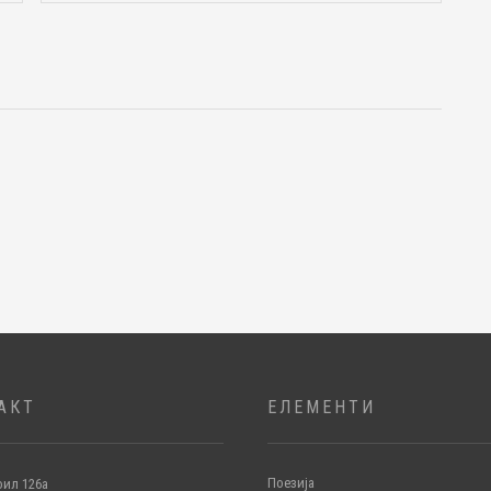
АКТ
ЕЛЕМЕНТИ
Поезија
ил 126а