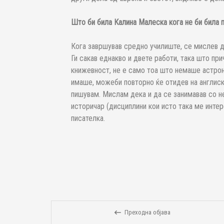
Што би била Калина Малеска кога не би била 
Кога завршував средно училиште, се мислев д
Ги сакав еднакво и двете работи, така што при
книжевност, не е само тоа што немаше астрон
имаше, можеби повторно ќе отидев на англиск
пишувам. Мислам дека и да се занимавав со н
историчар (дисциплини кои исто така ме интер
писателка.
Преходна објава