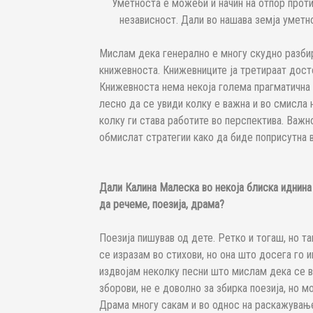
Уметноста е можеби и начин на отпор проти
независност. Дали во нашава земја уметн
Мислам дека генерално е многу скудно разбир
книжевноста. Книжевниците ја третираат досто
Книжевноста нема некоја голема прагматична ц
лесно да се увиди колку е важна и во смисла н
колку ги става работите во перспектива. Важн
обмислат стратегии како да биде поприсутна 
Дали Калина Малеска во некоја блиска иднина 
да речеме, поезија, драма?
Поезија пишував од дете. Ретко и тогаш, но та
се изразам во стихови, но она што досега го 
издвојам неколку песни што мислам дека се во
зборови, не е доволно за збирка поезија, но 
Драма многу сакам и во однос на раскажување