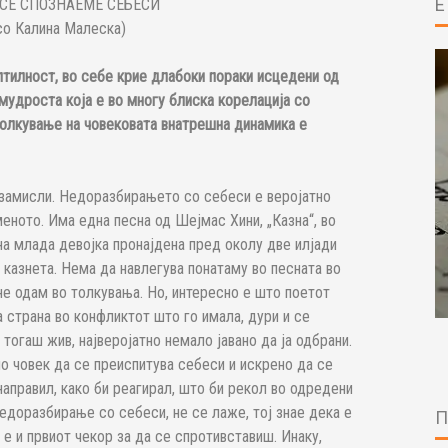
СЕ СПОЗНАЕМЕ СЕБЕСИ
 со Калина Малеска)
птилност, во себе крие длабоки пораки исцедени од
мудроста која е во многу блиска корелација со
олкување на човековата внатрешна динамика е
замисли. Недоразбирањето со себеси е веројатно
еното. Има една песна од Шејмас Хини, „Казна“, во
на млада девојка пронајдена пред околу две илјади
а казнета. Нема да навлегува понатаму во песната во
 не одам во толкувања. Но, интересно е што поетот
а страна во конфликтот што го имала, дури и се
 тогаш жив, најверојатно немало јавано да ја одбрани.
о човек да се преиспитува себеси и искрено да се
направил, како би реагирал, што би рекол во одредени
недоразбирање со себеси, не се лаже, тој знае дека е
 е и првиот чекор за да се спротивставиш. Инаку,