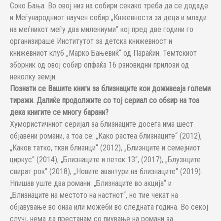
Соко Бања. Во овој низ на собири секако треба да се додаде
и Меѓународниот научен собир „Кнжевноста за деца и млади
на меѓникот меѓу два милениуми“ кој пред две години го
организираше Институтот за детска книжевност и
книжевниот клуб „Марко Бањевиќ“ од Параќин. Темтскиот
зборник од овој собир опфаќа 16 рзновидни прилози од
неколку земји.
Познати се Вашите книги за близнаците кои доживеаја големи
тиражи. Далиќе продолжите со тој сериал со обѕир на тоа
дека книгите се многу барани?
Хумористичниот серијал за близнаците досега има шест
објавени романи, а тоа се: „Како растеа близнаците“ (2012),
„Каков татко, ткви близнци“ (2012), „Близнците и семејниот
циркус“ (2014), „Близнаците и петок 13“, (2017), „Блузнците
свират рок“ (2018), „Новите авантури на близнаците“ (2019).
Нпишав уште два романи: „Близнаците во акција“ и
„Близнаците на местото на настнот“, но тие чекат на
објавување во онаа или можеби во следната година. Во секој
случј, нема да престанам со пиување на романи за