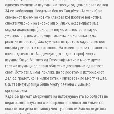
односно еминентни наупчници и творци од целиот свет од кои
34 се нобеловци. Неодамна бев во Салцбург (Австрија) на
свечениот прием на новите членови кој протече навистина
спектакуларно и на високо ниво. Инаку, академијата има
седум доделенија (природни науки, општествени науки,
уметност, право, економија, технички и еколошки науки,
религии на светот). Јас сум член на третото одделение кое
опфаќа уметнист и книжевност. На самиот прием го запознав
претседателот на Академијата, угледниот професор и
научник Клаус Мајзнер од Германија,мкако и многу други
големи научници од разни области и дисциплини од целиот
свет. Исто така, имав прилика да го посетам и историскиот
дел од градот, кој е импозантен и интересен по многу нешта.
Самата инаугурација беше многу свечена и умешно
организирана.
Каде се движат смерниците на истражувањата во областа на
педагошките науки кога е во прашање вашиот ангажман со
оѕир на тоа дека сте многу чест учесник на Змаевите детски