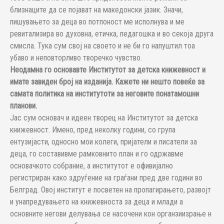
близнаците да се појават на македонски јазик. Значи,
пишувањето за деца во потпоност ме исполнува и ме
ревитализира во духовна, етичка, педагошка и во секоја друга
смисла. Тука сум свој на своето и не би го напуштил тоа
убаво и неповторливо творечко чувство.
Неодамна го основавте Институтот за детска книжевност и
имате завиден број на изданија. Кажете ни нешто повеќе за
самата политика на институтоти за неговите понатамошни
планови.
Јас сум основач и идеен творец на Институтот за детска
книжевност. Имено, пред неколку години, со група
ентузијасти, односно мои колеги, пријатели и писатели за
деца, го составивме рамковнито план и го одржавме
основачкото собрание, а институтот е офивијално
регистриран како здруѓение на граѓани пред две години во
Белград. Овој институт е посветен на пропагирањето, развојт
и унапредувањето на книжевноста за деца и млади а
основните негови делувања се насочени кон органзиизрање н