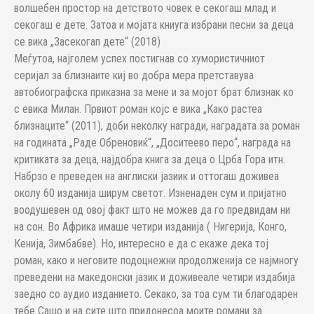
волшебен простор на детството човек е секогаш млад и
секогаш е дете. Затоа и мојата книуга избрани песни за деца
се вика „Засекогап дете“ (2018)
Меѓутоа, најголем успех постигнав со хумористичниот
серијал за близнаите киј во добра мера претставува
автобиографска приказна за мене и за мојот брат близнак ко
с евика Милан. Првиот роман којс е вика „Како растеа
близнаците“ (2011), доби неколку награди, наградата за роман
на годината „Раде Обреновиќ“, „Доситеево перо“, награда на
критиката за деца, најдобра книга за деца о Црба Гора итн.
Набрзо е преведен на англиски јазиик и оттогаш доживеа
околу 60 изданија ширум светот. Изненаден сум и пријатно
воодушевен од овој факт што не можев да го предвидам ни
на сон. Во Африка имаше четири изданија ( Нигерија, Конго,
Кенија, Зимбабве). Но, интересно е да с екаже дека тој
роман, како и неговите подоцнежни продолженија се најмногу
преведени на македонски јазик и доживеале четири издабија
заедно со аудио изданието. Секако, за тоа сум ти благодарен
тебе Сашо и на сите што придонесоа моите романи за