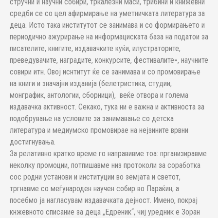
стручни и научни собири, тркалезни маси, трибини и книжевни
средби се со цел афирмирање на уметничката литература за
деца. Исто така институтот се занимава и со формирањето и
периодично ажурирање на информациската база на податои за
писателите, книгите, издавачките куќи, илустраторите,
преведувачите, наградите, конкурсите, фестивалите=, научните
совири итн. Овој иснтитут ќе се занимава и со промовирање
на книги и значајни изданија (белетристика, студии,
монграфик, антологии, сборници), веќе отвора и голема
издавачка активност. Секако, тука ни е важна и активноста за
подобрување на условите за занимавање со детска
литература и медиумско промовирае на нејзините врвни
достигнувања.
За релативно кратко време го направивме тоа: прганизиравме
неколку промоции, потпишавме низ протоколи за соработка
сос родни установи и институции во земјата и светот,
тргнавме со меѓународен научен собир во Параќин, а
посебмо ја нагласувам издавачката дејност. Имено, покрај
кнжевното списание за деца „Едреник“, чиј уредник е Зоран