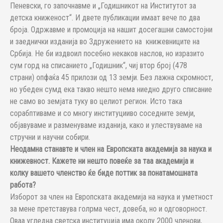
Пеневски, го започнавме и „Годишникот на Институтот за
детска книженост“. И двете публикации имаат вече по два
броја. Одржавме и промоција на нашит досегашни самостојни
и заеднички изданија во Здружението на книжевниците на
Србија. Не би издвоил посебно некаков наслов, но изразито
сум горд на списанието „Годишник“, чиј втор број (478
страни) опфаќа 45 прилози од 13 земји. Без лажна скромност,
но убеден сумд ека такво нешто нема ниедно друго списание
не само во земјата туку во целиот регион. Исто така
сорабптиваме и со многу институцииво соседните земји,
објавуваме и разменуваме изданија, како и улествуваме на
стручни и научни собири.
Неодамна станавте и член на Европската академија за наука и
книжевност. Кажете ни нешто повеќе за таа академија и
колку вашето членство ќе биде поттик за понатамошната
работа?
Изборот за член на Европската академија на наука и уметност
за мене претставува голрма чест, довеба, но и одговорност.
Оваа угледна светска институција има околу 2000 членови,