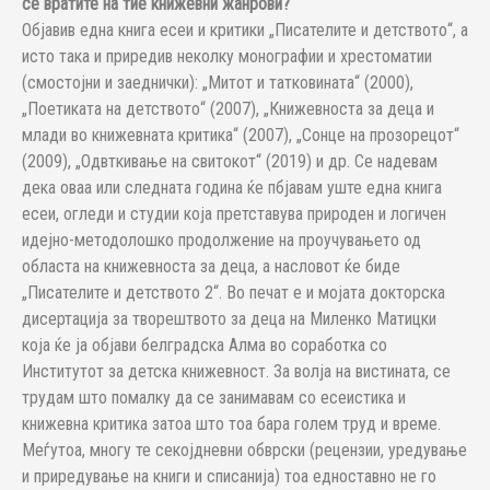
се вратите на тие книжевни жанрови?
Објавив една книга есеи и критики „Писателите и детството“, а
исто така и приредив неколку монографии и хрестоматии
(смостојни и заеднички): „Митот и татковината“ (2000),
„Поетиката на детството“ (2007), „Книжевноста за деца и
млади во книжевната критика“ (2007), „Сонце на прозорецот“
(2009), „Одвткивање на свитокот“ (2019) и др. Се надевам
дека оваа или следната година ќе пбјавам уште една книга
есеи, огледи и студии која претставува природен и логичен
идејно-методолошко продолжение на проучувањето од
областа на книжевноста за деца, а насловот ќе биде
„Писателите и детството 2“. Во печат е и мојата докторска
дисертација за творештвото за деца на Миленко Матицки
која ќе ја објави белградска Алма во соработка со
Институтот за детска книжевност. За волја на вистината, се
трудам што помалку да се занимавам со есеистика и
книжевна критика затоа што тоа бара голем труд и време.
Меѓутоа, многу те секојдневни обврски (рецензии, уредување
и приредување на книги и списанија) тоа едноставно не го