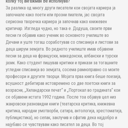
колку тој ангажман Ве исполнува?
За разлика од многу други писатели кои својата кариера ја
започнале како поети или прозни пиатели, јас својата
сериозна творечка кариера ја започнав како книжевен
критичар. Изгледа чудно, но така е. Додуша, своите први
песни ги објавив како ученик во основното училиште во
Дечани и уште тогаш соработував со списанија и листови за
деца ширум земјата. Во редното училиште имав објавени
песни за деца на француски, македонски, албански и турски
јазик. Како студент пишував критики и прикази за тогашните
угледни списанија во земјата, сосема рамноправно со моите
професори и другите творци. Мојата прва книга беше поезија,
всушност дебитирав истовремено со две поетски книги за
возрасни, „Хиландарски печат“ и „Портокал во градината“ кои
се објавени истата 1992 година. После тоа објавув цел низ
жанровски разновидни книги (театарска критика, книжевна
критика, народни умотворби, сатира, антологија, хрестоматија,
публицистика), но сепак, заклучив и сфатив дека најдобро и
најубаво се чувствувам како писател за деца. Во тој