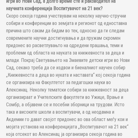
игри во Нови Сад, а долго време сте и раководител на
научната конференција Воспитувачот на 21 век?
Скоро секоја година учествувам на неколку научно-стручни
собири и конференции во земјата и регионот од едноставна
причина што сакам да бидам во тек, односно да ги следам
современите научни достигнувања и да пружам скромен
придонес во расветлувањто на одредени прашања, теми и
проблеми од областа на науката за книжевноста за деца и
млади. Покрај Светувањето на Змаевите детски игри во Нови
Сад, секако треба да се издвои и биеналниот научен собир
„Книжевноста а деца во нуката и наставата“ кој секоја година
се организира на Факултетот за педагошки науки во
Алексинац. Неколку тематски собири за книжевност за деца
организираат и Учителските факултети во Ужице, Врање и
Сомбр, а објавени се и посебни зборници на трудови. Исто
така и високите школи а воспитувачи, а од неодамна и
Акдемии го дават својот придонес во ова област меѓу кои и
мојата установа на конференцијата „Воспитувачот на 21 век“
која отсекот во Алексинац ја организира секоја година во