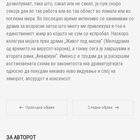
дозволуваат, така што, сакал или не сакал, ја сум скоро
секоја ден во таа работа или во таа област во помала или во
поглема мера. Во последно време интензиво се занимавам со
драма за возрасни затоа што многу ме привлекува и тоа е
единствениот жанр во којшто не сум се испробал. Наскоро
излегува мојата прва драма „Живот под маски“ (Мелодрама
од времето на вирусот корона), а токму сега ја завршувам и
втората рама „Аквариум“. Имено,с е трудам да ја раскршам
востановената схема во законитоста нна драматургијата
односно да понудам некакво ново видување и спој на
химорот, апсурдот и нонсенсот.
Преходна објава
Следна објава
ЗА АВТОРОТ