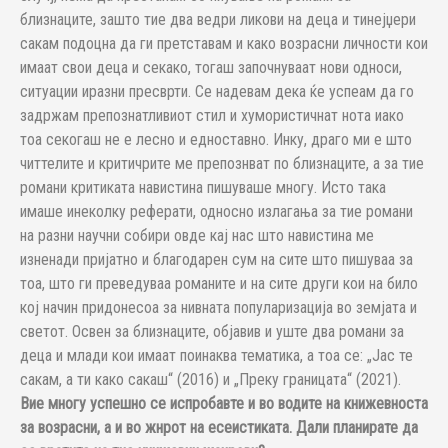
близнаците, зашто тие два ведри ликови на деца и тинејџери
сакам подоцна да ги претставам и како возрасни личности кои
имаат свои деца и секако, тогаш започнуваат нови односи,
ситуации иразни пресврти. Се надевам дека ќе успеам да го
задржам препознатливиот стил и хумористичнат нота иако
тоа секогаш не е лесно и едноставно. Инку, драго ми е што
читтелите и критичрите ме препознват по близнаците, а за тие
романи критиката навистина пишуваше многу. Исто така
имаше инеколку реферати, односно излагања за тие романи
на разни научни собири овде кај нас што навистина ме
изненади пријатно и благодарен сум на сите што пишуваа за
тоа, што ги преведуваа романите и на сите други кои на било
кој начин придонесоа за нивната популаризација во земјата и
светот. Освен за близнаците, објавив и уште два романи за
деца и млади кои имаат поинаква тематика, а тоа се: „Јас те
сакам, а ти како сакаш“ (2016) и „Преку границата“ (2021).
Вие многу успешно се испробавте и во водите на книжевноста
за возрасни, а и во жнрот на есеистиката. Дали планирате да