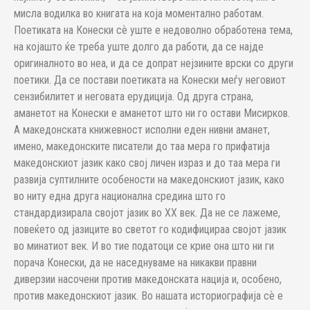
мисла водилка во книгата на која моментално работам.
Поетиката на Конески сѐ уште е недоволно обработена тема,
на којашто ќе треба уште долго да работи, да се најде
оригиналното во неа, и да се допрат нејзините врски со други
поетики. Да се постави поетиката на Конески меѓу неговиот
сензибилитет и неговата ерудиција. Од друга страна,
аманетот на Конески е аманетот што ни го остави Мисирков.
А македонската книжевност исполни еден нивни аманет,
имено, македонските писатели до таа мера го прифатија
македонскиот јазик како свој личен израз и до таа мера ги
развија суптилните особености на македонскиот јазик, како
во ниту една друга национална средина што го
стандардизирала својот јазик во XX век. Да не се лажеме,
повеќето од јазиците во светот го кодифицираа својот јазик
во минатиот век. И во тие податоци се крие она што ни ги
порача Конески, да не наседнуваме на никакви правни
диверзии насочени против македонската нација и, особено,
против македонскиот јазик. Во нашата историографија сѐ е