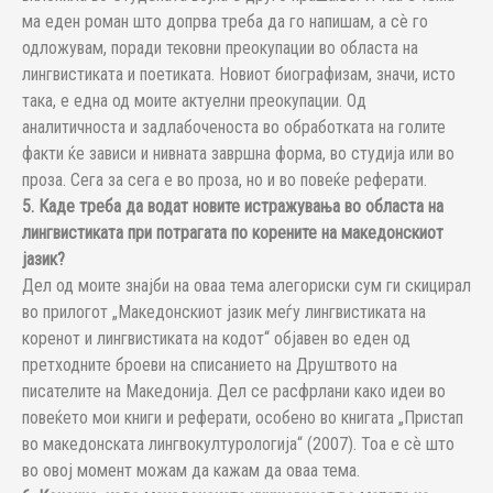
ма еден роман што допрва треба да го напишам, а сѐ го
одложувам, поради тековни преокупации во областа на
лингвистиката и поетиката. Новиот биографизам, значи, исто
така, е една од моите актуелни преокупации. Од
аналитичноста и задлабоченоста во обработката на голите
факти ќе зависи и нивната завршна форма, во студија или во
проза. Сега за сега е во проза, но и во повеќе реферати.
5. Каде треба да водат новите истражувања во областа на
лингвистиката при потрагата по корените на македонскиот
јазик?
Дел од моите знајби на оваа тема алегориски сум ги скицирал
во прилогот „Македонскиот јазик меѓу лингвистиката на
коренот и лингвистиката на кодот“ објавен во еден од
претходните броеви на списанието на Друштвото на
писателите на Македонија. Дел се расфрлани како идеи во
повеќето мои книги и реферати, особено во книгата „Пристап
во македонската лингвокултурологија“ (2007). Тоа е сѐ што
во овој момент можам да кажам да оваа тема.