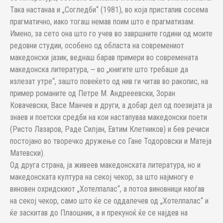
Така настанаа и „Согледби“ (1981), во која пристапив сосема
прагматично, иако тогаш немав поим што е прагматизам.
Имено, за сето она што го учев во завршните години од моите
редовни студии, особено од областа на современиот
македонски јазик, веднаш барав примери во современата
македонска литература, ‒ во „книгите што требаше да
излезат утре“, зашто повеќето од нив ги читав во ракопис, на
пример романите од Петре М. Андрееевски, Зоран
Ковачевски, Васе Манчев и други, а добар дел од поезијата ја
знаев и поетски средби на кои настапуваа македонски поети
(Ристо Лазаров, Раде Силјан, Евтим Клетников) и бев речиси
постојано во творечко дружење со Гане Тодоровски и Матеја
Матевски).
Од друга страна, ја живеев македонската литература, но и
македонската култура на секој чекор, за што најмногу е
виновен охридскиот „Хотелпалас“, а потоа виновници наоѓав
на секој чекор, само што ќе се оддалечев од „Хотелпалас“ и
ќе заскитав до Плаошник, а и прекуноќ ќе се најдев на