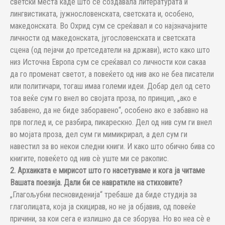
светски места каде што се создавала литературата и
лингвистиката, јужнословенската, светската и, особено,
македонската. Во Охрид сум се среќавал и со најзначајните
личности од македонската, југословенската и светската
сцена (од пејачи до претседатели на држави), исто како што
низ Источна Европа сум се среќавал со личности кои сакаа
да го променат светот, а повеќето од нив ако не беа писатели
или политичари, тогаш имаа големи идеи. Добар дел од сето
тоа веќе сум го внел во својата проза, по принцип, „ако е
забавено, да не биде заборавено“, особено ако е забавно на
прв поглед и, се разбира, пикарескно. Дел од нив сум ги внел
во мојата проза, дел сум ги мимикрирал, а дел сум ги
навестил за во некои следни книги. И како што обично бива со
книгите, повеќето од нив сѐ уште ми се ракопис.
2. Архаиката е мирисот што го насетуваме и кога ја читаме
Вашата поезија. Дали би се навратиле на стиховите?
„Глагољубни песновиденија“ требаше да биде студија за
глаголицата, која ја скицирав, но не ја објавив, од повеќе
причини, за кои сега е излишно да се зборува. Но во неа сѐ е