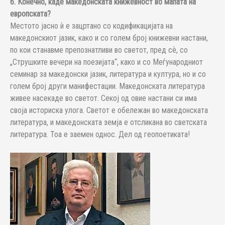
6. Конечно, каде македонската книжевност во мапата на
европската?
Местото јасно ѝ е зацртано со кодификацијата на
македонскиот јазик, како и со голем број книжевни настани,
по кои станавме препознатливи во светот, пред сѐ, со
„Струшките вечери на поезијата“, како и со Меѓународниот
семинар за македонски јазик, литература и култура, но и со
голем број други манифестации. Македонската литература
живее насекаде во светот. Секој од овие настани си има
своја историска улога. Светот е обележан во македонската
литература, и македонската земја е отсликана во светската
литература. Тоа е заемен однос. Дел од геопоетиката!