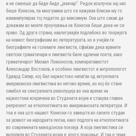
и не смееше да биде биде „јазичар“. Редок исклучок кај нас
беше Конески, па многумина што се кажуваа блиски му го
изманипулираа тој податок до максимум. Она што сакав да
докажам во моите проучувања на Конески беше дека не се
право. Од друга страна, навлегувајќи подлабоко во теоријата
на новиот биографизам во литературата, но и учејќи ги
биографиите на големите лингвисти, сфаќам дека врвните
светски граматичари и лингвисти биле одлични поети, како
граматичарот Михаил Ломоносов, компаративистот
Александар Востоков, и особено лингвистот и антропологот
Едвард Сапир, кој бил најжестоко напаѓан од актуелната
американска лингвистика во негово време, но кој ќе стане
симбол на сексуалната револуција во она време на
најжестоки искричена во Студената војна и станува главен
репрезент на етнопоетиката во американската литература. И
тоа е она што нашиот Конески го завешта во своите студии
за јазикот на народната песна, како подлога на етнопоетиката
во современата македонска поезија. А која лингвистика се
вклопила во Студената војна е друго прашање. И таа е тема