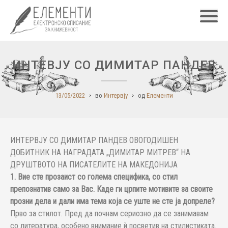
Главн
ИНТЕВЈУ СО ДИМИТАР ПАНДЕВ
13/05/2022
во
Интервју
од
Елементи
ИНТЕРВЈУ СО ДИМИТАР ПАНДЕВ ОВОГОДИШЕН
ДОБИТНИК НА НАГРАДАТА „ДИМИТАР МИТРЕВ“ НА
ДРУШТВОТО НА ПИСАТЕЛИТЕ НА МАКЕДОНИЈА
1. Вие сте прозаист со голема специфика, со стил
препознатив само за Вас. Каде ги црпите мотивите за своите
прозни дела и дали има тема која се уште не сте ја допреле?
Прво за стилот. Пред да почнам сериозно да се занимавам
со литература, особено внимание ѝ посветив на стилистиката.