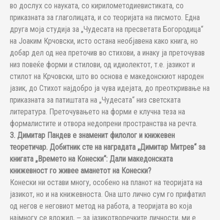
во дослух со науката, со кирилометодиевистиката, со
приказната за глаголицата, и со теоријата на писмото. Една
друга моја студија за „Чудесата на пресветата Богородица“
на Јоаким Крчовски, исто остана необјавена како книга, но
добар дел од неа преточив во стихови, а инаку ја преточував
низ повеќе форми и стилови, од идиолектот, т.е. јазикот и
стилот на Крчовски, што во основа е македонскиот народен
јазик, до Стихот најдобро ја чува идејата, до преоткривање на
приказната за патиштата на „Чудесата“ низ светската
литература. Преточувањето на форми е клучна теза на
формалистите и отвора недопрени пространства на речта.
3. Димитар Пандев е знаменит филолог и книжевен
теоретичар. Добитник сте на наградата „Димитар Митрев“ за
книгата „Времето на Конески“: Дали македонската
книжевност го живее аманетот на Конески?
Конески ни остави многу, особено на планот на теоријата на
јазикот, но и на книжевноста. Она што лично сум го прифатил
од негов е неговиот метод на работа, а теоријата во која
најмногу се вложил, ‒ за јазикотворечките личности, ми е