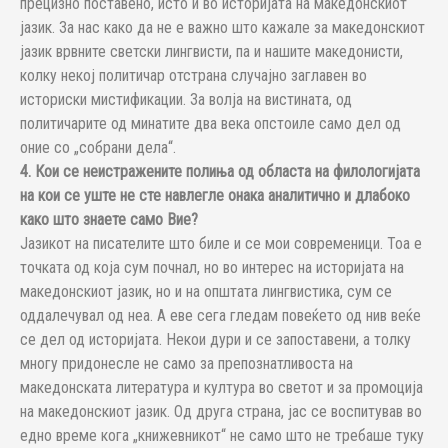
прецизно поставено, исто и во историјата на македонскиот
јазик. За нас како да не е важно што кажале за македонскиот
јазик врвните светски лингвисти, па и нашите македонисти,
колку некој политичар отстрана случајно заглавен во
историски мистификации. За волја на вистината, од
политичарите од минатите два века опстоиле само дел од
оние со „собрани дела“.
4. Кои се неистражените полиња од областа на филологијата
на кои се уште не сте навлегле онака аналитично и длабоко
како што знаете само Вие?
Јазикот на писателите што биле и се мои современици. Тоа е
точката од која сум почнал, но во интерес на историјата на
македонскиот јазик, но и на општата лингвистика, сум се
оддалечувал од неа. А еве сега гледам повеќето од нив веќе
се дел од историјата. Некои дури и се запоставени, а толку
многу придонесле не само за препознатливоста на
македонската литература и култура во светот и за промоција
на македонскиот јазик. Од друга страна, јас се воспитував во
едно време кога „книжевникот“ не само што не требаше туку