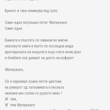
Бричот и така поминува под грло
Само еден погрешен потег Матмуазел
Само еден
Банката и поштата се завиени во маски
неколкуте книги и палто по последна мода
вратоврската на кошулата која стега нечиј врат
и бомбите кои демнат на дното на куферот
Матмуазел,
Сѐ е карневал освен петте цветови
на реверот од татковината и песната
налеана низ солзи со рујното вино !
Ж ҆ тем,
Ж ҆ тем Матмуазел