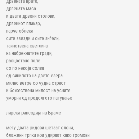
дрвената врата,
дрвената маса
и двата дрвени столови,
дрвениот плакар,
парче облека
сите ѕвезди и сите анѓели,
таинствена светлина
на набрекнатите гради,
расцветано поле
со по некоја солза
од синилото на двете езера,
милно ветре со чудна страст
и божествена милост на усните
уморни од предолгото патување
лирска рапсодија на Брамс
меѓу двата ридови шетаат елени,
блажени трпки кои удираат како громови