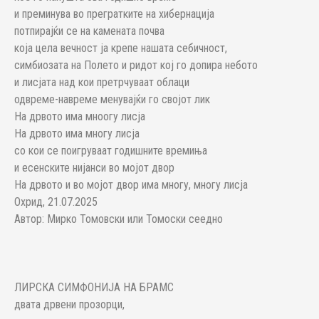
и преминува во прегратките на хибернација
потпирајќи се на камената почва
која цела вечност ја крепе нашата себичност,
симбиозата на Полето и ридот кој го допира небото
и лисјата над кои претрчуваат облаци
одвреме-навреме менувајќи го својот лик
На дрвото има мноогу лисја
На дрвото има многу лисја
со кои се поигруваат годишните времиња
и есенските нијанси во мојот двор
На дрвото и во мојот двор има многу, многу лисја
Охрид, 21.07.2025
Автор: Мирко Томовски или Томоски сеедно
ЛИРСКА СИМФОНИЈА НА БРАМС
двата дрвени прозорци,