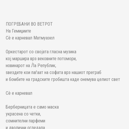
ПОГРЕБАНИ ВО ВЕТРОТ
На Гемиџиите
Сѐ е карневал Матмуазел
Оркестарот со својата гласна музика
кој маршира врз вековните потомори,
новинарот на Л҆а Републик,
ѕвездите кои паѓаат на софата врз нашиот преграб
и бомбите на градските гробишта каде онемува целиот свет
Сѐ е карневал
Берберницата е само маска
украсена со четки,
сомнителни парфеми
и дволични огледала