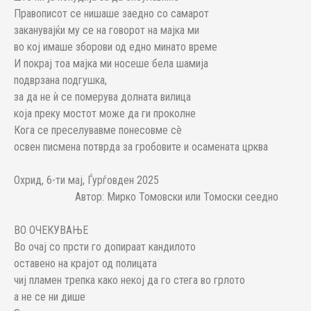
Правописот се нишаше заедно со самарот
заканувајќи му се на говорот на мајка ми
во кој имаше зборови од едно минато време
И покрај тоа мајка ми носеше бела шамија
подврзана подгушка,
за да не ѝ се померува долната вилица
која преку мостот може да ги проколне
Кога се преселувавме понесовме сè
освен писмена потврда за гробовите и осамената црква
Охрид, 6-ти мај, Ѓурѓовден 2025
Автор: Мирко Томовски или Томоски сеедно
ВО ОЧЕКУВАЊЕ
Во очај со прсти го допираат кандилото
оставено на крајот од полицата
чиј пламен трепка како некој да го стега во грлото
а не се ни дише