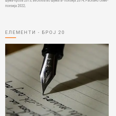
шума-проза 2013; Веселба во шумата- поезија 2014; Расеано семе-
поезија 2022;
ЕЛЕМЕНТИ - БРОЈ 20