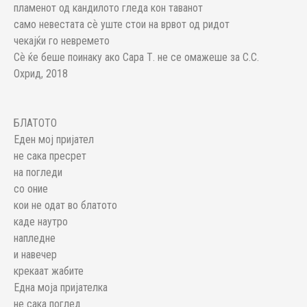
пламенот од кандилото гледа кон таванот
само невестата сѐ уште стои на врвот од ридот
чекајќи го невремето
Сѐ ќе беше поинаку ако Сара Т. не се омажеше за С.С.
Охрид, 2018
БЛАТОТО
Еден мој пријател
не сака пресрет
на погледи
со оние
кои не одат во блатото
каде наутро
напледне
и навечер
крекаат жабите
Една моја пријателка
не сака поглед