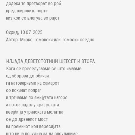
додека те претворат во роб
пред широките порти
низ кои се влегува во рајот
Охрид, 10.07. 2025
Автор: Мирко Томовски или Томоски сеедно
ИЛЈАДА ДЕВЕТСТОТИНИ ШЕЕСЕТ И ВТОРА
Кога се преселувавме сè што имавме
од зборови до обичаи
ги натоваривме на самарот
со искинат попраг
и тргнавме по змијугата нагоре
а потоа надолу крај реката
пеејќи ја утринската молитва
се до дрвениот мост
на преминот кон вересијата
што ни ја понудија за да споулавиме