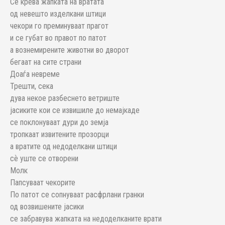
Се крева жапката на вратата
од невешто изделкани штици
чекори го преминуваат прагот
и се губат во правот по патот
а вознемирените животни во дворот
бегаат на сите страни
Доаѓа невреме
Трешти, сека
дува некое разбеснето ветриште
јасиките кои се извишиле до немајкаде
се поклонуваат дури до земја
тропкаат извитените прозорци
а вратите од недоделкани штици
сѐ уште се отворени
Молк
Папсуваат чекорите
По патот се сопнуваат расфрлани гранки
од возвишените јасики
се забравува жапката на недоделканите врати