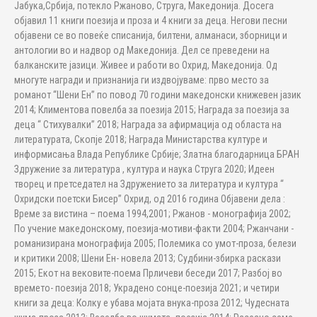
Јабука,Србија, потекло Ржаново, Струга, Македонија. Досега
објавил 11 книги поезија и проза и 4 книги за деца. Негови песни
објавени се во повеќе списанија, билтени, алманаси, зборници и
антологии во и надвор од Македонија. Дел се преведени на
балканските јазици. Живее и работи во Охрид, Македонија. Од
многуте награди и признанија ги издвојуваме: прво место за
романот “Шени Ен” по повод 70 години македонски книжевен јазик
2014; Климентова повелба за поезија 2015; Награда за поезија за
деца “ Стихувалки” 2018; Награда за афирмација од областа на
литературата, Скопје 2018; Награда Министарства културе и
информисања Влада Републике Србије; Златна благодарница БРАН
Здружение за литература , култура и наука Струга 2020; Идеен
творец и претседател на Здружението за литература и култура “
Охридски поетски Бисер” Охрид, од 2016 година Објавени дела :
Време за вистина – поема 1994,2001; Ржанов - монографија 2002;
По учение македонскому, поезија-мотиви-факти 2004; Ржанчани -
романизирана монографија 2005; Полемика со умот-проза, белези
и критики 2008; Шени Ен- новела 2013; Судбини-збирка раскази
2015; Екот на вековите-поема Прличеви беседи 2017; Разбој во
времето- поезија 2018; Украдено сонце-поезија 2021; и четири
книги за деца: Колку е убава мојата внука-проза 2012; Чудесната