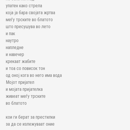
упатен како стрела
која ја бара својата жртва
меѓу трските во блатото
што пресушува во лето
и пак
наутро
напледне
и навечер
крекаат жабите
и тоа со повисок тон
од оној кога во него има вода
Мојот пријател
и мојата пријателка
живеат меѓу трските
во блатото
кои ги берат за престилки
за да се излежуваат оние