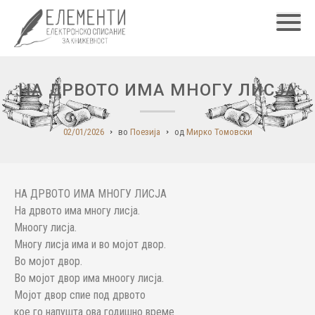
Главн
НА ДРВОТО ИМА МНОГУ ЛИСЈА
02/01/2026
во
Поезија
од
Мирко Томовски
НА ДРВОТО ИМА МНОГУ ЛИСЈА
На дрвото има многу лисја.
Мноогу лисја.
Многу лисја има и во мојот двор.
Во мојот двор.
Во мојот двор има мноогу лисја.
Мојот двор спие под дрвото
кое го напушта ова годишно време