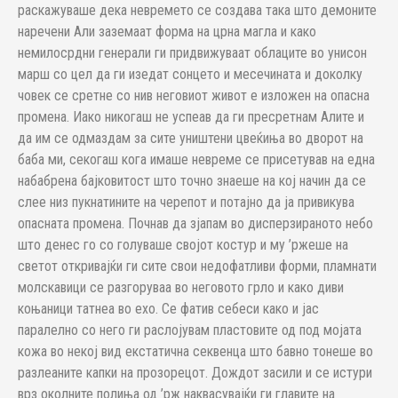
раскажуваше дека невремето се создава така што демоните
наречени Али заземаат форма на црна магла и како
немилосрдни генерали ги придвижуваат облаците во унисон
марш со цел да ги изедат сонцето и месечината и доколку
човек се сретне со нив неговиот живот е изложен на опасна
промена. Иако никогаш не успеав да ги пресретнам Алите и
да им се одмаздам за сите уништени цвеќиња во дворот на
баба ми, секогаш кога имаше невреме се присетував на една
набабрена бајковитост што точно знаеше на кој начин да се
слее низ пукнатините на черепот и потајно да ја привикува
опасната промена. Почнав да зјапам во дисперзираното небо
што денес го со голуваше својот костур и му ’ржеше на
светот откривајќи ги сите свои недофатливи форми, пламнати
молскавици се разгоруваа во неговото грло и како диви
коњаници татнеа во ехо. Се фатив себеси како и јас
паралелно со него ги раслојувам пластовите од под мојата
кожа во некој вид екстатична секвенца што бавно тонеше во
разлеаните капки на прозорецот. Дождот засили и се истури
врз околните полиња од ’рж наквасувајќи ги главите на