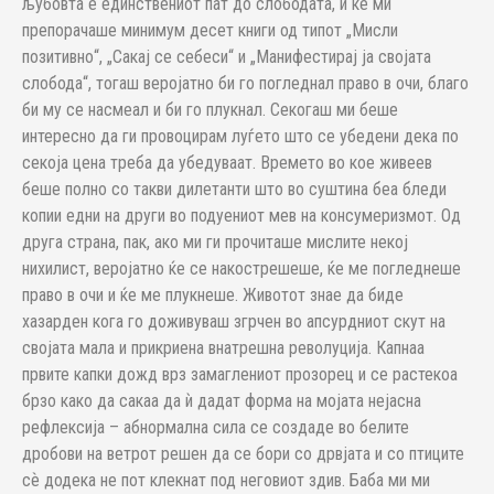
љубовта е единствениот пат до слободата, и ќе ми
препорачаше минимум десет книги од типот „Мисли
позитивно“, „Сакај се себеси“ и „Манифестирај ја својата
слобода“, тогаш веројатно би го погледнал право в очи, благо
би му се насмеал и би го плукнал. Секогаш ми беше
интересно да ги провоцирам луѓето што се убедени дека по
секоја цена треба да убедуваат. Времето во кое живеев
беше полно со такви дилетанти што во суштина беа бледи
копии едни на други во подуениот мев на консумеризмот. Од
друга страна, пак, ако ми ги прочиташе мислите некој
нихилист, веројатно ќе се накострешеше, ќе ме погледнеше
право в очи и ќе ме плукнеше. Животот знае да биде
хазарден кога го доживуваш згрчен во апсурдниот скут на
својата мала и прикриена внатрешна револуција. Капнаа
првите капки дожд врз замаглениот прозорец и се растекоа
брзо како да сакаа да ѝ дадат форма на мојата нејасна
рефлексија – абнормална сила се создаде во белите
дробови на ветрот решен да се бори со дрвјата и со птиците
сѐ додека не пот клекнат под неговиот здив. Баба ми ми