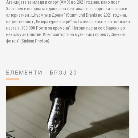
Агенцијата за млади и спорт (АМС) во 2021 година, како поет .
Застапен е во првата едиција на фестивалот за европки театарки
алтернативи „Штурм унд Дранк“ (Sturm und Drank) во 2021 година,
на фестивалот „Литературни искри“ во Готивар, како и на поетскиот
настан „100 000 Поети за промена“. Негови песни се објавени во
неколку антологии. Композитор е на музичкиот проект „Синкинг
фотон“ (Sinking Photon)
ЕЛЕМЕНТИ - БРОЈ 20