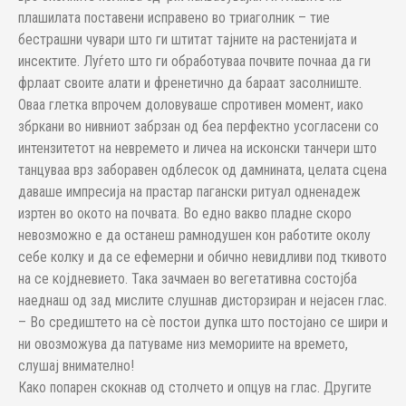
плашилата поставени исправено во триаголник – тие
бестрашни чувари што ги штитат тајните на растенијата и
инсектите. Луѓето што ги обработуваа почвите почнаа да ги
фрлаат своите алати и френетично да бараат засолниште.
Оваа глетка впрочем доловуваше спротивен момент, иако
збркани во нивниот забрзан од беа перфектно усогласени со
интензитетот на невремето и личеа на исконски танчери што
танцуваа врз заборавен одблесок од дамнината, целата сцена
даваше импресија на прастар пагански ритуал одненадеж
изртен во окото на почвата. Во едно вакво пладне скоро
невозможно е да останеш рамнодушен кон работите околу
себе колку и да се ефемерни и обично невидливи под ткивото
на се којдневието. Така зачмаен во вегетативна состојба
наеднаш од зад мислите слушнав дисторзиран и нејасен глас.
– Во средиштето на сѐ постои дупка што постојано се шири и
ни овозможува да патуваме низ мемориите на времето,
слушај внимателно!
Како попарен скокнав од столчето и опцув на глас. Другите