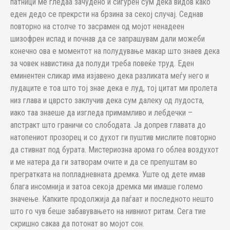
патници ме гледаа зачудено и сигурен сум дека видов како
еден дедо се прекрсти на брзина за секој случај. Седнав
повторно на столче то засрамен од мојот ненадеен
шизофрен испад и почнав да се запрашувам дали можеби
конечно ова е моментот на полудување макар што знаев дека
за човек навистина да полуди треба повеќе труд. Еден
еминентен сликар има изјавено дека разликата меѓу него и
лудаците е тоа што тој знае дека е луд, тој цитат ми пролета
низ глава и цврсто заклучив дека сум далеку од лудоста,
иако таа знаеше да изгледа примамливо и лебдечки –
апстракт што граничи со слободата. Ја допрев главата до
натопениот прозорец и со духот ги пуштив мислите повторно
да стивнат под бурата. Мистериозна арома го облеа воздухот
и ме натера да ги затворам очите и да се препуштам во
прегратката на попладневната дремка. Уште од дете имав
блага инсомнија и затоа секоја дремка ми имаше големо
значење. Капките продолжија да паѓаат и последното нешто
што го чув беше забавувањето на нивниот ритам. Сега тие
скришно сакаа да потонат во мојот сон.