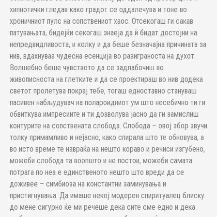
хипнотички гледав како градот се оддалечува и тоне во
хроничниот пулс на сопствениот хаос. Отсекогаш ги сакав
патувањата, бидејќи секогаш знаеја да ѝ бидат достојни на
непредвидливоста, и колку и да беше безначајна причината за
нив, вдахнуваа чудесна есенција во разиграноста на духот.
Волшебно беше чувството да се задлабочиш во
живописноста на глетките и да се проектираш во нив додека
светот пролетува покрај тебе, тогаш едноставно стануваш
пасивен набљудувач на полароидниот ум што несебично ти ги
обвиткува импресиите и ти дозволува јасно да ги замислиш
контурите на сопствената слобода. Слобода – овој збор звучи
толку примамливо и нејасно, како спирала што те обновува, а
во исто време те навраќа на нешто кораво и речиси изгубено,
можеби слобода та воопшто и не постои, можеби самата
потрага по неа е единственото нешто што вреди да се
доживее – симбиоза на константни заминувања и
пристигнувања. Да имаше некој модерен спиритуалец блиску
до мене сигурно ќе ми речеше дека сите сме едно и дека