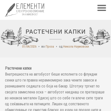
Главн
РАСТЕЧЕНИ КАПКИ
01/04/2026
во
Проза
од
Никола Наумовски
Растечени капки
Внатрешноста на автобусот беше исполнета со флуидни
сенки што ги правеа нерамномерно зака чените завеси и
разнишаните седишта со боја на бакар. Штотуку тргнат по
својата замислена оска – автобусот наеднаш се претвораше
во некаков метален Одисеј што со себе ги влече сите траги
од сеќавањата на патниците. Лишен од сопственото
обмислување се сместив блиску до еден од прозор ците и