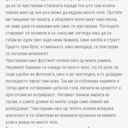
да не ги чувствувам стапалата поради тоа што сум испила
повеќе вино од она што може да издржи моето тело. Прстите
ми танцуваат по чашата, а зборовите излегуваат како песна,
не знам дали ги кажувам или само ги чувствувам. Погледите
стануваат сѐ посмели и со секој миг изгледа како да се
губам во еден свет каде нема правила, само желба и страст.
Срцето чука брзо, а смеењето, како мелодија, се повторува
со поголем интензитет.
Чувствувам како фустанот полека паѓа од моите рамена.
Нејзините бакнежи се секаде по моето тело, тој сѐ уште си
седи удобно во фотелјата, како и јас претходно, и го дојадува
последното парче таан-алва. Таа ми ги соблекува чорапите и
тогаш двете остануваме целосно голи, легнати на креветот и
проголтани во полумракот. Неговиот бакнеж мириса на
сусам, а сувите дланки по моите гради само повеќе ме
возбудуваат. Чувствувам како од телото полека испарува
алкохолот и се обвиткува во влажните кружења на нивните
усни и јазици по моето тело.