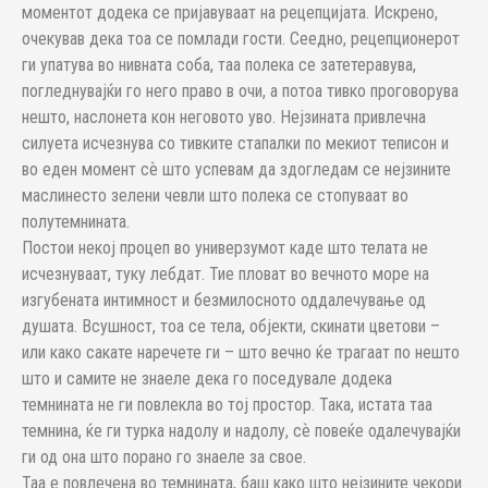
моментот додека се пријавуваат на рецепцијата. Искрено,
очекував дека тоа се помлади гости. Сеедно, рецепционерот
ги упатува во нивната соба, таа полека се затетеравува,
погледнувајќи го него право в очи, а потоа тивко проговорува
нешто, наслонета кон неговото уво. Нејзината привлечна
силуета исчезнува со тивките стапалки по мекиот теписон и
во еден момент сѐ што успевам да здогледам се нејзините
маслинесто зелени чевли што полека се стопуваат во
полутемнината.
Постои некој процеп во универзумот каде што телата не
исчезнуваат, туку лебдат. Тие пловат во вечното море на
изгубената интимност и безмилосното оддалечување од
душата. Всушност, тоа се тела, објекти, скинати цветови –
или како сакате наречете ги – што вечно ќе трагаат по нешто
што и самите не знаеле дека го поседувале додека
темнината не ги повлекла во тој простор. Така, истата таа
темнина, ќе ги турка надолу и надолу, сѐ повеќе одалечувајќи
ги од она што порано го знаеле за свое.
Таа е повлечена во темнината, баш како што нејзините чекори