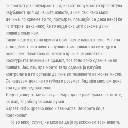
ги проголтува полумракот. Тој истиот полумрак го проголтува
најубавиот дел од нашите животи, а ние, пак, како мали
дечиња, го криеме во тој полумрак, плашејќи се дека некој ќе
го открие, дека некој ќе го најде она што сакаме да ни
припаѓа само нам.
Такво нешто што ни припаѓа само нам е нашето тело. Но, тоа
тело целиот наш живот всушност им припаѓа на сите други
освен нам. Завиткано во меката црнина на свилата и
несигурната темнина на срамот, тоа тело веќе одамна не ни
припаѓа. Јас, пак, врз моето тело одамна ја изгубив
контролата и го оставив да гние во темнината на моите мисли.
Се надевам дека не го губам и разумот, бидејќи мислам дека
тоа оди последователно.
Рецепционерот ме повикува. Бара да се разберам со гостите,
за жал, тој зборува само руски.
Бараат кафе, црвено вино и таан-алва. Вечерата ќе ја
прескокнат.
– Но во никој случај не можам да ја прескокнам таан-алвата,