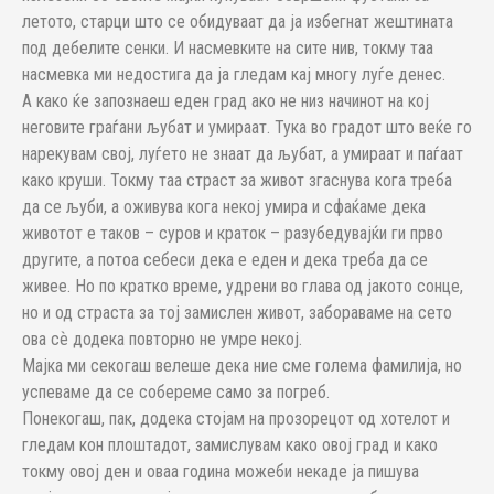
летото, старци што се обидуваат да ја избегнат жештината
под дебелите сенки. И насмевките на сите нив, токму таа
насмевка ми недостига да ја гледам кај многу луѓе денес.
А како ќе запознаеш еден град ако не низ начинот на кој
неговите граѓани љубат и умираат. Тука во градот што веќе го
нарекувам свој, луѓето не знаат да љубат, а умираат и паѓаат
како круши. Токму таа страст за живот згаснува кога треба
да се љуби, а оживува кога некој умира и сфаќаме дека
животот е таков – суров и краток – разубедувајќи ги прво
другите, а потоа себеси дека е еден и дека треба да се
живее. Но по кратко време, удрени во глава од јакото сонце,
но и од страста за тој замислен живот, забораваме на сето
ова сѐ додека повторно не умре некој.
Мајка ми секогаш велеше дека ние сме голема фамилија, но
успеваме да се собереме само за погреб.
Понекогаш, пак, додека стојам на прозорецот од хотелот и
гледам кон плоштадот, замислувам како овој град и како
токму овој ден и оваа година можеби некаде ја пишува