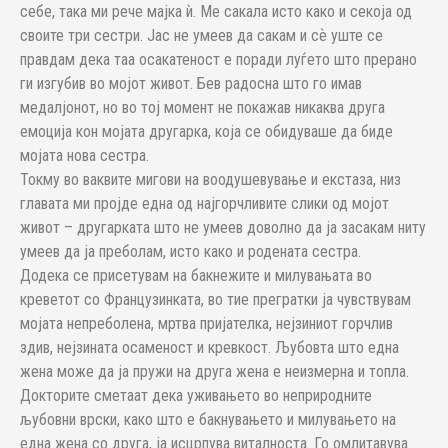
себе, така ми рече мајка ѝ. Ме сакала исто како и секоја од
своите три сестри. Јас не умеев да сакам и сѐ уште се
правдам дека таа осакатеност е поради луѓето што прерано
ги изгубив во мојот живот. Бев радосна што го имав
медалјонот, но во тој момент не покажав никаква друга
емоција кон мојата другарка, која се обидуваше да биде
мојата нова сестра.
Токму во ваквите мигови на воодушевување и екстаза, низ
главата ми пројде една од најгорчливите слики од мојот
живот – другарката што не умеев доволно да ја засакам ниту
умеев да ја преболам, исто како и родената сестра.
Додека се присетувам на бакнежите и милувањата во
креветот со Французинката, во тие прегратки ја чувствувам
мојата непреболена, мртва пријателка, нејзиниот горчлив
здив, нејзината осаменост и кревкост. Љубовта што една
жена може да ја пружи на друга жена е неизмерна и топла.
Докторите сметаат дека уживањето во неприродните
љубовни врски, како што е бакнувањето и милувањето на
една жена со друга, ја исцрпува виталноста. Го омлитавува