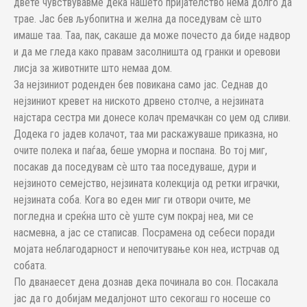
двете чувствувавме дека нашето пријателство нема долго да
трае. Јас бев љубопитна и желна да поседувам сѐ што
имаше таа. Таа, пак, сакаше да може почесто да биде надвор
и да ме гледа како правам засолништа од гранки и оревови
лисја за животните што немаа дом.
За нејзиниот роденден бев повикана само јас. Седнав до
нејзиниот кревет на ниското дрвено столче, а нејзината
најстара сестра ми донесе колач премачкан со џем од сливи.
Додека го јадев колачот, таа ми раскажуваше приказна, но
очите полека и паѓаа, беше уморна и поспана. Во тој миг,
посакав да поседувам сѐ што таа поседуваше, дури и
нејзиното семејство, нејзината колекција од ретки играчки,
нејзината соба. Кога во еден миг ги отвори очите, ме
погледна и среќна што сѐ уште сум покрај неа, ми се
насмевна, а јас се стаписав. Посрамена од себеси поради
мојата неблагодарност и непочитување кон неа, истрчав од
собата.
По дванаесет дена дознав дека починала во сон. Посакала
јас да го добијам медалјонот што секогаш го носеше со