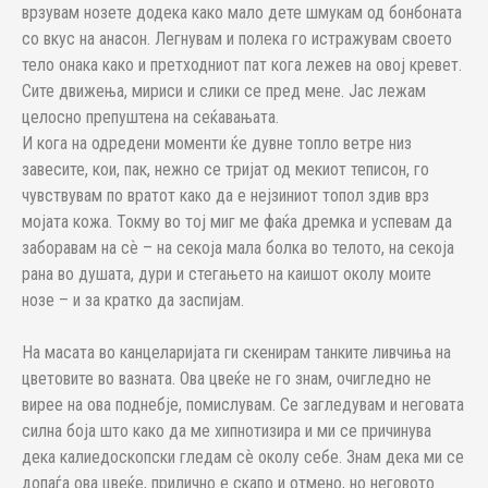
врзувам нозете додека како мало дете шмукам од бонбоната
со вкус на анасон. Легнувам и полека го истражувам своето
тело онака како и претходниот пат кога лежев на овој кревет.
Сите движења, мириси и слики се пред мене. Јас лежам
целосно препуштена на сеќавањата.
И кога на одредени моменти ќе дувне топло ветре низ
завесите, кои, пак, нежно се тријат од мекиот теписон, го
чувствувам по вратот како да е нејзиниот топол здив врз
мојата кожа. Токму во тој миг ме фаќа дремка и успевам да
заборавам на сѐ – на секоја мала болка во телото, на секоја
рана во душата, дури и стегањето на каишот околу моите
нозе – и за кратко да заспијам.
На масата во канцеларијата ги скенирам танките ливчиња на
цветовите во вазната. Ова цвеќе не го знам, очигледно не
вирее на ова поднебје, помислувам. Се загледувам и неговата
силна боја што како да ме хипнотизира и ми се причинува
дека калиедоскопски гледам сѐ околу себе. Знам дека ми се
допаѓа ова цвеќе, прилично е скапо и отмено, но неговото