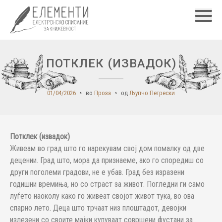
Главн
ПОТКЛЕК (ИЗВАДОК)
01/04/2026
во
Проза
од
Љупчо Петрески
Потклек (извадок)
Живеам во град што го нарекувам свој дом помалку од две
децении. Град што, мора да признаеме, ако го споредиш со
други поголеми градови, не е убав. Град без изразени
годишни времиња, но со страст за живот. Погледни ги само
луѓето наоколу како го живеат својот живот тука, во ова
спарно лето. Деца што трчаат низ плоштадот, девојки
излезени со своите мајки купуваат совршени фустани за