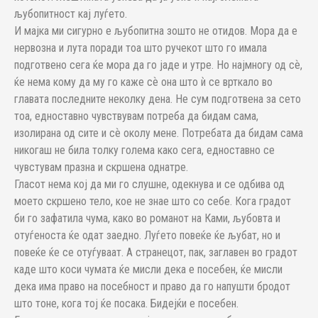
љубопитност кај луѓето.
И мајка ми сигурно е љубопитна зошто не отидов. Мора да е
нервозна и лута поради тоа што ручекот што го имала
подготвено сега ќе мора да го јаде и утре. Но најмногу од сѐ,
ќе нема кому да му го каже сѐ она што ѝ се врткало во
главата последните неколку дена. Не сум подготвена за сето
тоа, едноставно чувствувам потреба да бидам сама,
изолирана од сите и сѐ околу мене. Потребата да бидам сама
никогаш не била толку голема како сега, едноставно се
чувстувам празна и скршена однатре.
Гласот нема кој да ми го слушне, одекнува и се одбива од
моето скршено тело, кое не знае што со себе. Кога градот
би го зафатила чума, како во романот на Ками, љубовта и
отуѓеноста ќе одат заедно. Луѓето повеќе ќе љубат, но и
повеќе ќе се отуѓуваат. А странецот, пак, заглавен во градот
каде што коси чумата ќе мисли дека е посебен, ќе мисли
дека има право на посебност и право да го напушти бродот
што тоне, кога тој ќе посака. Бидејќи е посебен.