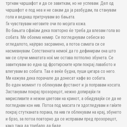
тргнам чаршафот и да се завиткам, но не успевам. Дел од
чаршафот е под неа и не сакам да ја разбудам, па станувам
гола и веднаш притрчувам во бањата.
Ги чувствувам неговите очи по мојата кожа.
Во бањата сфаќам дека повторно ќе треба да влезам гола во
собата. Ме обзема немир. Се погледнувам себеси во
огледалото, најпрво засрамено, а потоа самата си се
насмевнувам. Сопствената немоќ да го дефинирам она што
ми се случи минатата ноќ ме остава потполно збунета. Се
завиткувам во една од фротирските крпи покрај лавабото и
влегувам во собата. Таа е веќе будна, пуши цигара со него.
Ми кажува дека порачале да донесат кафе во собата.
Во еден момент го облекувам фустанот и ја поправам косата.
Застанувам покрај прозорецот, нежно допирајќи ги
мирисливите и нежни цветови на кринот, а обидувајќи се да не
погледнам кон нив. Потоа под масата ги здогледувам и гаќите
покрај стутканата порака, па нив ги облекувам на крај, збунето
и брзо, за потоа повторно да се исправам пред прозорецот,
како така да требало да биде.