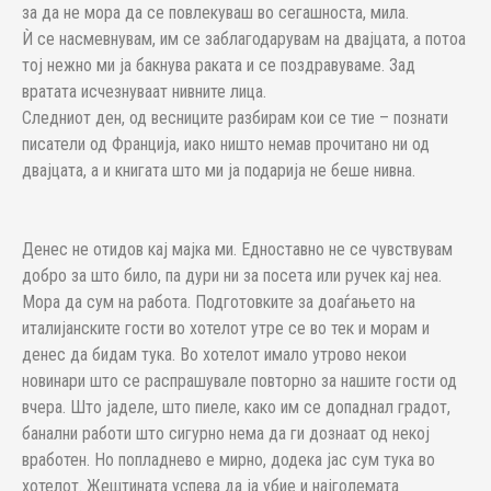
за да не мора да се повлекуваш во сегашноста, мила.
Ѝ се насмевнувам, им се заблагодарувам на двајцата, а потоа
тој нежно ми ја бакнува раката и се поздравуваме. Зад
вратата исчезнуваат нивните лица.
Следниот ден, од весниците разбирам кои се тие – познати
писатели од Франција, иако ништо немав прочитано ни од
двајцата, а и книгата што ми ја подарија не беше нивна.
Денес не отидов кај мајка ми. Едноставно не се чувствувам
добро за што било, па дури ни за посета или ручек кај неа.
Мора да сум на работа. Подготовките за доаѓањето на
италијанските гости во хотелот утре се во тек и морам и
денес да бидам тука. Во хотелот имало утрово некои
новинари што се распрашувале повторно за нашите гости од
вчера. Што јаделе, што пиеле, како им се допаднал градот,
банални работи што сигурно нема да ги дознаат од некој
вработен. Но попладнево е мирно, додека јас сум тука во
хотелот. Жештината успева да ја убие и најголемата