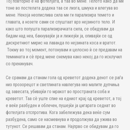
Тој повторно е на фотелјата, а таа во мене. Телото како да ми
тоне во постелата додека таа се лизга, шмука и влегува во
мене. Некоја неопислива сила ми ги парализира темето и
главата, а нозете сами се спуштаат врз нејзиното тело. И
како што попушта парализирачката сила, се обидувам да
бидам над неа, бакнувајќи ја и лижејќи ја, опивајќи се од
дискретниот мирис на лаванда по нејзината коса и вратот.
Токму во тој момент, потонувам и целосно ѝ се предавам на
темнината и сѐ пред мене снемува како некој да го исклучил
со прекинувач.
Се срамам да станам гола од креветот додека денот се раѓа
низ прозорецот и светлината навлегува низ малите дупчиња
од завесата, убивајќи го мракот во пространата соба и
креветот. Таа сѐ уште спие на едниот крај од креветот, а тој
е веќе разбуден и облечен, пушејќи ја цигарата седнат во
фотелјата отспротива. Кога забележува дека веќе сум
разбудена, само се насмевнува и продолжува да ужива во
тутунот. Се решавам да станам. Најпрво се обидувам да го