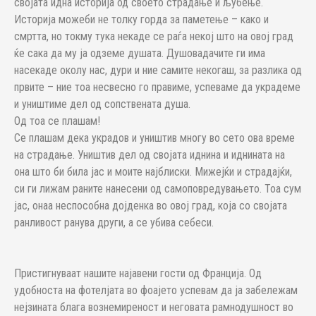
својата идна историја од своето страдање и љубење.
Историја можеби не толку горда за паметење – како и
смртта, но токму тука некаде се раѓа некој што на овој град
ќе сака да му ја одземе душата. Душовадачите ги има
насекаде околу нас, дури и ние самите некогаш, за разлика од
првите – ние тоа несвесно го правиме, успеваме да украдеме
и уништиме дел од сопствената душа.
Од тоа се плашам!
Се плашам дека украдов и уништив многу во сето ова време
на страдање. Уништив дел од својата иднина и иднината на
она што би била јас и моите најблиски. Мижејќи и страдајќи,
си ги лижам раните нанесени од самоповредувањето. Тоа сум
јас, онаа неспособна дојденка во овој град, која со својата
ранливост ранува други, а се убива себеси.
Пристигнуваат нашите најавени гости од Франција. Од
удобноста на фотелјата во фоајето успевам да ја забележам
нејзината блага вознемиреност и неговата рамнодушност во