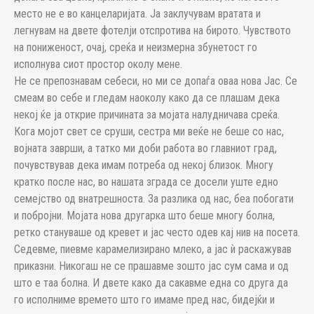
место не е во канцеларијата. Ја заклучувам вратата и
легнувам на двете фотелји отспротива на бирото. Чувството
на пониженост, очај, среќа и неизмерна збунетост го
исполнува сиот простор околу мене.
Не се препознавам себеси, но ми се допаѓа оваа нова Јас. Се
смеам во себе и гледам наоколу како да се плашам дека
некој ќе ја открие причината за мојата налудничава среќа.
Кога мојот свет се сруши, сестра ми веќе не беше со нас,
војната заврши, а татко ми доби работа во главниот град,
почувствував дека имам потреба од некој близок. Многу
кратко после нас, во нашата зграда се досели уште едно
семејство од внатрешноста. За разлика од нас, беа побогати
и побројни. Мојата нова другарка што беше многу болна,
ретко стануваше од кревет и јас често одев кај нив на посета.
Седевме, пиевме карамелизирано млеко, а јас ѝ раскажував
приказни. Никогаш не се прашавме зошто јас сум сама и од
што е таа болна. И двете како да сакавме една со друга да
го исполниме времето што го имаме пред нас, бидејќи и