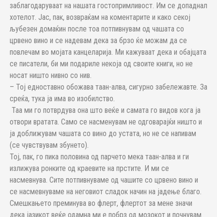
заблагодаруваат на нашата гостопримливост. Им се допаднал
хотелот. Јас, пак, возвраќам на коментарите и како секој
љубезен домаќин после тоа потпивнувам од чашата со
црвено вино и се надевам дека за брзо ќе можам да се
повлечам во мојата канцеларија. Ми кажуваат дека и обајцата
се писатели, би ми подариле некоја од своите книги, но не
носат ништо нивно со нив.
– Тој едноставно обожава таан-алва, сигурно забележавте. За
среќа, тука ја има во изобилство.
Таа ми го потврдува она што веќе и самата го видов кога ја
отвори вратата. Само се насменувам не одговарајќи ништо и
ја доближувам чашата со вино до устата, но не се напивам
(се чувствувам збунето).
Тој, пак, го пика половина од парчето мека таан-алва и ги
излижува ронките од краевите на прстите. И ми се
насмевнува. Сите потпивнуваме од чашите со црвено вино и
се насмевнуваме на неговиот сладок начин на јадење благо.
Смешкањето преминува во флерт, флертот за мене значи
дека јазикот веќе одамна ми е побрз од мозокот и почнувам