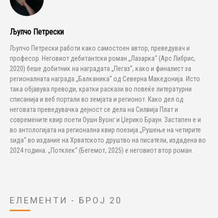
Љупчо Петрески
Љупчо Петрески работи како самостоен автор, преведувач и
професор. Неговиот дебитантски роман „Лазарка“ (Арс Либрис,
2020) беше добитник на наградата „Пегаз“, како и финалист за
регионалната награда „Балканика“ од Северна Македонија. Исто
така објавува преводи, кратки раскази во повеќе литературни
списанија и веб портали во земјата и регионот. Како дел од
неговата преведувачка дејност се дела на Силвија Плат и
современите квир поети Оушн Вуонг и Џерико Браун. Застапен е и
во антологијата на регионална квир поезија „Рушење на четирите
ѕида“ во издание на Хрватското друштво на писатели, издадена во
2024 година. „Потклек“ (Бегемот, 2025) е неговиот втор роман.
ЕЛЕМЕНТИ - БРОЈ 20