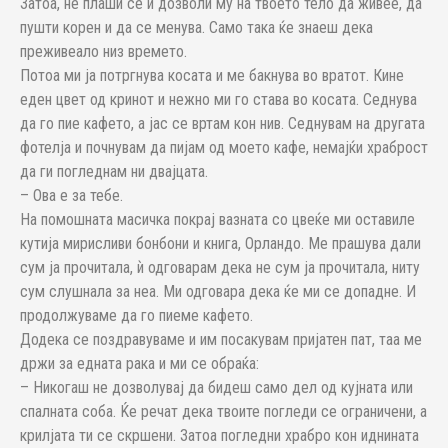
Затоа, не плаши се и дозволи му на твоето тело да живее, да
пушти корен и да се менува. Само така ќе знаеш дека
преживеало низ времето.
Потоа ми ја потргнува косата и ме бакнува во вратот. Кине
еден цвет од кринот и нежно ми го става во косата. Седнува
да го пие кафето, а јас се вртам кон нив. Седнувам на другата
фотелја и почнувам да пијам од моето кафе, немајќи храброст
да ги погледнам ни двајцата.
– Ова е за тебе.
На помошната масичка покрај вазната со цвеќе ми оставиле
кутија мирисливи бонбони и книга, Орландо. Ме прашува дали
сум ја прочитала, ѝ одговарам дека не сум ја прочитала, ниту
сум слушнала за неа. Ми одговара дека ќе ми се допадне. И
продолжуваме да го пиеме кафето.
Додека се поздравуваме и им посакувам пријатен пат, таа ме
држи за едната рака и ми се обраќа:
– Никогаш не дозволувај да бидеш само дел од кујната или
спалната соба. Ќе речат дека твоите погледи се ограничени, а
крилјата ти се скршени. Затоа погледни храбро кон иднината