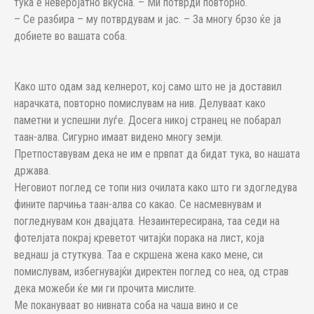
тука е неверојатно вкусна. – Ми потврди повторно.
– Се разбира – му потврдувам и јас. – За многу брзо ќе ја
добиете во вашата соба.
Како што одам зад келнерот, кој само што не ја доставил
нарачката, повторно помислувам на нив. Делуваат како
паметни и успешни луѓе. Досега никој странец не побарал
таан-алва. Сигурно имаат видено многу земји.
Претпоставувам дека не им е првпат да бидат тука, во нашата
држава.
Неговиот поглед се топи низ очилата како што ги здогледува
фините парчиња таан-алва со какао. Се насмевнувам и
погледнувам кон двајцата. Незаинтересирана, таа седи на
фотелјата покрај креветот читајќи порака на лист, која
веднаш ја стуткува. Таа е скршена жена како мене, си
помислувам, избегнувајќи директен поглед со неа, од страв
дека можеби ќе ми ги прочита мислите.
Ме покануваат во нивната соба на чаша вино и се