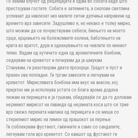
Го земам клучот од рецепцијата и одам во собата каде што
престојуваа гостите. Собата е затемнета, а снопови светлина
успеваат да навлезат низ малите ситни дупчиња направени од
времето врз завесите. Задушливо е, но некако е толку мирно,
што можам да се почувствувам себеси, биењето на моето
срце, крцкањето на болежливите колена, баботењето на
крвта во вратот, дури и одекнувањето на чевлите по мекиот
тепих. Вадам од кутичето една од ароматичните бонбони,
седнувам на креветот и почнувам да ја шмукам.
Станувам, ги разотворам двата прозорци. Градот е пуст и
празен ова попладне. Ги тргам завесите и легнувам на
креветот. Мирисливата бонбона има вкус на анасон, кој
пријатно ми ја исполнува устата со блага арома додека
лежам на перницата и ја гушкам, обидувајќи се да го доловам
нејзиниот мирисот на лаванда од нејзината коса што се трие
врз свежо перената навлака од перницата и се меша со
стерилниот мирис на лимон од прашокот за перење.
Ги соблекувам фустанот, гаќичките и само со сандалите,
легнувам гола врз креветот. Со каишот од фустанот ги