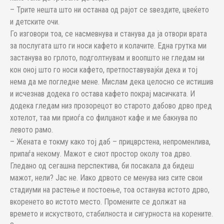
– Трите нешта што ни останаа од рајот се ѕвездите, цвеќето
и детските очи.
Го изговори тоа, се насмевнува и станува да ја отвори врата
за послугата што ги носи кафето и колачите. Една грутка ми
застанува во грлото, подголтнувам и воопшто не гледам ни
кон оној што го носи кафето, претпоставувајќи дека и тој
нема да ме погледне мене. Мислам дека целосно се истишив
и исчезнав додека го остава кафето покрај масичката. И
додека гледам низ прозорецот во старото дабово дрво пред
хотелот, таа ми приоѓа со филџанот кафе и ме бакнува по
левото рамо.
– Жената е токму како тој даб – прицврстена, непроменлива,
припаѓа некому. Мажот е сиот простор околу тоа дрво.
Гледано од сегашна перспектива, би посакала да бидеш
мажот, нели? Јас не. Иако дрвото се менува низ сите свои
стадиуми на растење и постоење, тоа останува истото дрво,
вкоренето во истото место. Промените се должат на
времето и искуството, стабилноста и сигурноста на корените.