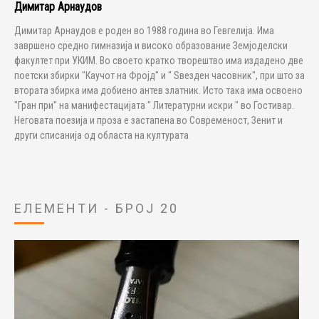
Димитар Арнаудов
Димитар Арнаудов е роден во 1988 година во Гевгелија. Има
завршено средно гимназија и високо образование Земјоделски
факултет при УКИМ. Во своето кратко творештво има издадено две
поетски збирки "Каучот на Фројд" и " Ѕвезден часовник", при што за
втората збирка има добиено антев златник. Исто така има освоено
"Гран при" на манифестацијата " Литературни искри " во Гостивар.
Неговата поезија и проза е застапена во Современост, Зенит и
други списанија од областа на културата
ЕЛЕМЕНТИ - БРОЈ 20