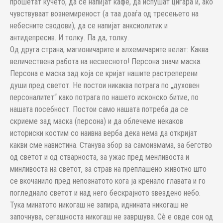
прошетат кучето, да се напијат кафе, да испушат цигара и, ако
чувствуваат вознемиреност (а таа доаѓа од тресењето на
небесните сводови), да се напијат анксиолитик и
антидепресив. И толку. Па да, толку.
Од друга страна, магионичарите и алхемичарите велат: Каква
величествена работа на несвесното! Персона значи маска.
Персона е маска зад која се кријат нашите растреперени
души пред светот. Не постои никаква потрага по „духовен
персоналитет“ како потрага по нашето исконско битие, по
нашата посебност. Постои само нашата потреба да се
скриеме зад маска (персона) и да облечеме некаков
историски костим со наивна верба дека нема да откријат
какви сме навистина. Станува збор за самоизмама, за бегство
од светот и од стварноста, за ужас пред менливоста и
минливоста на светот, за страв на преплашено животно што
се вкочанило пред непознатото кога ја кренало главата и го
погледнало светот и над него бескрајното ѕвездено небо.
Тука минатото никогаш не запира, иднината никогаш не
започнува, сегашноста никогаш не завршува. Сè е овде сон од