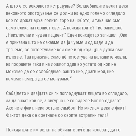
А што е со вековното истрајувње? Волшебниците велат дека
вековното опстојување се должи на едно големо огледало
кое го држат архангелите, горе на небото, и така ние сме
само слика на горниот свет. А психијатрите? Тие запишале:
„Неизлечлив и чуден пациент.“ Еден психијатар запишал: „Ова
е приказна што не сакавме да ја чуеме и од каде и да
тргнеме, се потсетуваме кои сме и од која црна дупка сме
излегле. Тaa приказна само нè потсетува на валканите чевли,
на посраните гаќи и на лошиот здив во устата од кои не
можеме да се ослободиме, зашто ние, драги мои, ние
немаме намера да се менуваме.“
Сабајлето и двајцата си ги погледнуваат лицата во огледало,
за да знаат кои се, а сигурно не го виделе Бог во одразот.
Ако не е факт, нека остане симбол! Но мислам дека е факт!
Фактот дека се сретнале со своите астрални тела!
Психијатрите им велат на обичните луѓе да излезат, да го