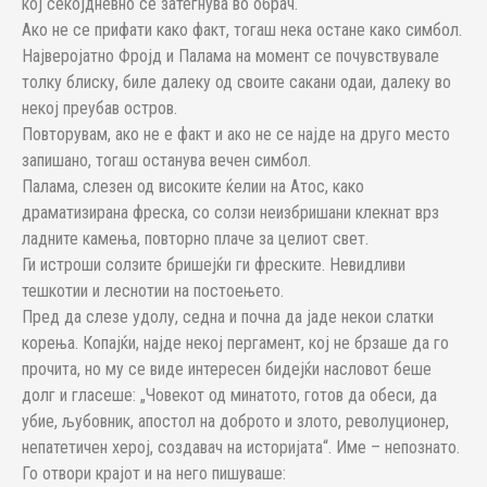
кој секојдневно се затегнува во обрач.
Ако не се прифати како факт, тогаш нека остане како симбол.
Најверојатно Фројд и Палама на момент се почувствувале
толку блиску, биле далеку од своите сакани одаи, далеку во
некој преубав остров.
Повторувам, ако не е факт и ако не се најде на друго место
запишано, тогаш останува вечен симбол.
Палама, слезен од високите ќелии на Атос, како
драматизирана фреска, со солзи неизбришани клекнат врз
ладните камења, повторно плаче за целиот свет.
Ги истроши солзите бришејќи ги фреските. Невидливи
тешкотии и леснотии на постоењето.
Пред да слезе удолу, седна и почна да јаде некои слатки
корења. Копајќи, најде некој пергамент, кој не брзаше да го
прочита, но му се виде интересен бидејќи насловот беше
долг и гласеше: „Човекот од минатото, готов да обеси, да
убие, љубовник, апостол на доброто и злото, револуционер,
непатетичен херој, создавач на историјата“. Име – непознато.
Го отвори крајот и на него пишуваше: