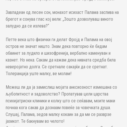
Завладеан од лесен сон, монахот исихаст Палама заспива на
брегот и сонува глас кој вели: „Зошто дозволуваш виното
залудно да се излева?“
Петте века што физички ги делат Фројд и Палама на овој
остров не значат ништо. Знам дека повторно ќе бидам
обвинет за лудило и шизофренија, вербално каменуван и
казнет. Но нека. Сакам да кажам дека нивната средба била
неверојатно долга. Се сретнале сакајќи да се сретнат.
Толеранција уште малку, ве молам!
Можеш ли да ја замислиш мојата анксиозност измешана со
љубопитност и задоволство? Пропатував цели царства
психијатриски клиники и колку што се сеќавам, моите маки
почнаа кога сакав да дознаам повеќе за човечката душа.
Слушај, Палама, зедов малку кокаин за да ми се разврзе
јазикот. Те бакнувам во челото!