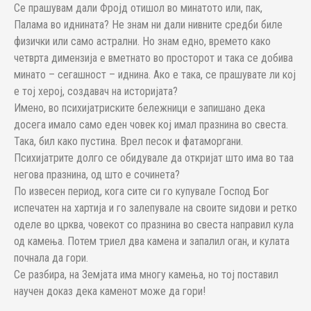
Се прашувам дали Фројд отишол во минатото или, пак,
Палама во иднината? Не знам ни дали нивните средби биле
физички или само астрални. Но знам едно, времето како
четврта димензија е вметнато во просторот и така се добива
минато – сегашност – иднина. Ако е така, се прашувате ли кој
е тој херој, создавач на историјата?
Имено, во психијатриските бележници е запишано дека
досега имало само еден човек кој имал празнина во свеста.
Така, бил како пустина. Врел песок и фатаморгани.
Психијатрите долго се обидувале да откријат што има во таа
негова празнина, од што е сочинета?
По извесен период, кога сите си го купувале Господ Бог
испечатен на хартија и го залепувале на своите ѕидови и ретко
оделе во црква, човекот со празнина во свеста направил кула
од камења. Потем триел два камена и запалил оган, и кулата
почнала да гори.
Се разбира, на Земјата има многу камења, но тој поставил
научен доказ дека каменот може да гори!