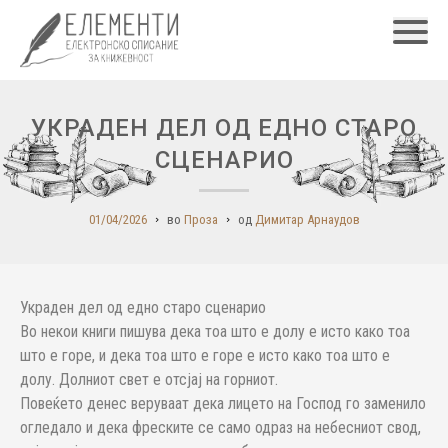
Главн
УКРАДЕН ДЕЛ ОД ЕДНО СТАРО
СЦЕНАРИО
01/04/2026
во
Проза
од
Димитар Арнаудов
Украден дел од едно старо сценарио
Во некои книги пишува дека тоа што е долу е исто како тоа
што е горе, и дека тоа што е горе е исто како тоа што е
долу. Долниот свет е отсјај на горниот.
Повеќето денес веруваат дека лицето на Господ го заменило
огледало и дека фреските се само одраз на небесниот свод,