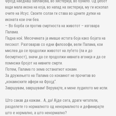
Фројд наеднаш заплакува, во хистерија, во бунило. Од џебот
вади мала икона на која, во напад на хистерија, му ги ископал
очите на Исус. Своите солзи ги става во црните дупки на
иконата кои очи беа.
– Во борба си против смртноста на животот – изговара
Палама.
Падна ноќ. Месечината ја имаше истата боја како бојата на
песокот. Разговарав со едни филозофи, вели Палама, кои
мислеа да се продолжи животот на луѓето (па и до
бесмртност), значи да се продолжи нивната агонија и да се
помножи бројот на нивните смрти.
Потем, Палама го зема останатиот кокаин.
За дружењето на Палама со кокаинот не прочитав во
„кокаинските афери на Фројд“.
Завршувам, завршувам! Верувајте, и мене лудилото ме испи.
Што сакав да кажам... А, да! Ајде сега, драги читатели,
разделете го нормалното од ненормалното и дефинирајте
што е нормално, а што ненормално?