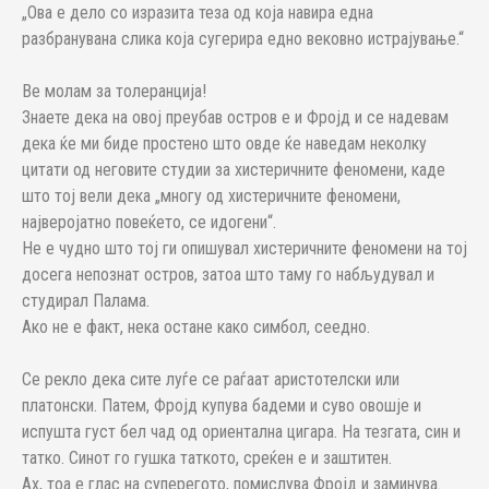
„Ова е дело со изразитa теза од која навира една
разбранувана слика која сугерира едно вековно истрајување.“
Ве молам за толеранција!
Знаете дека на овој преубав остров е и Фројд и се надевам
дека ќе ми биде простено што овде ќе наведам неколку
цитати од неговите студии за хистеричните феномени, каде
што тој вели дека „многу од хистеричните феномени,
најверојатно повеќето, се идогени“.
Не е чудно што тој ги опишувал хистеричните феномени на тој
досега непознат остров, затоа што таму го набљудувал и
студирал Палама.
Ако не е факт, нека остане како симбол, сеедно.
Се рекло дека сите луѓе се раѓаат аристотелски или
платонски. Патем, Фројд купува бадеми и суво овошје и
испушта густ бел чад од ориентална цигара. На тезгата, син и
татко. Синот го гушка таткото, среќен е и заштитен.
Ах, тоа е глас на суперегото, помислува Фројд и заминува.