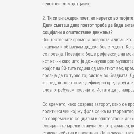
неискрен со мојот јазик.
2.
Ти си ангажиран поет, но неретко во твојат
Дали сметаш дека поетот треба да биде ангаж
социјални и општествени движења?
Општествените промени, возраста и читањето г
пишувам и објавувам додека бев студент. Ко
со поезија. Поезијата беше рефлексија на мои
ист начин како што ја доживував рок-музиката
крајот на 80-тите години од минатиот век, вре
поезија да го турне тој систем во бездната. Д
изглед, веројатно ме дефинираа пред другите к
злоупотребувам поезијата. Истата да ја напра
Со времето, како созрева авторот, како се пр
политички чин кој му фрла сенка на творештво
во современите социјални и општествени движе
социјалните мрежи станува се по тривиален, 
станува небитна и превртена. Да ја зачуваш ј