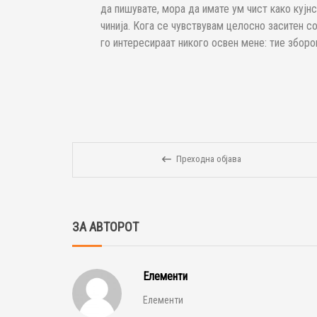
да пишувате, мора да имате ум чист како куј
чинија. Кога се чувствувам целосно заситен со
го интересираат никого освен мене: тие зборов
Преходна објава
ЗА АВТОРОТ
Елементи
Елементи