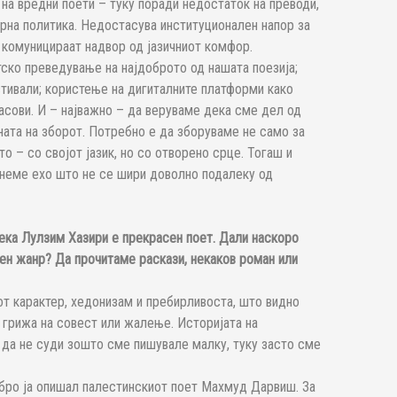
на вредни поети – туку поради недостаток на преводи,
урна политика. Недостасува институционален напор за
а комуницираат надвор од јазичниот комфор.
тско преведување на најдоброто од нашата поезија;
тивали; користење на дигиталните платформи како
асови. И – најважно – да веруваме дека сме дел од
ната на зборот. Потребно е да зборуваме не само за
о – со својот јазик, но со отворено срце. Тогаш и
танеме ехо што не се шири доволно подалеку од
дека Лулзим Хазири е прекрасен поет. Дали наскоро
ен жанр? Да прочитаме раскази, некаков роман или
т карактер, хедонизам и пребирливоста, што видно
а грижа на совест или жалење. Историјата на
а да не суди зошто сме пишувале малку, туку засто сме
обро ја опишал палестинскиот поет Махмуд Дарвиш. За