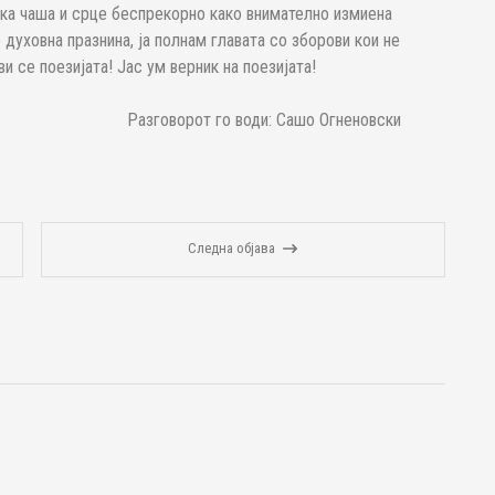
нска чаша и срце беспрекорно како внимателно измиена
 духовна празнина, ја полнам главата со зборови кои не
и се поезијата! Јас ум верник на поезијата!
Разговорот го води: Сашо Огненовски
Следна објава