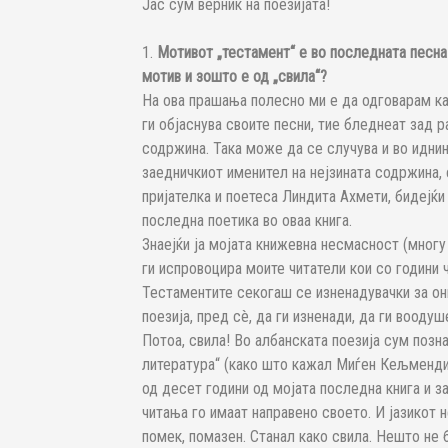
Јас сум верник на поезијата!
1.
Мотивот „тестамент“ е во последната песна 
мотив и зошто е од „свила“?
На ова прашања полесно ми е да одговарам как
ги објаснува своите песни, тие бледнеат зад р
содржина. Taка може да се случува и во иднин
заедничкиот именител на нејзината содржина, 
пријателка и поетеса Линдита Ахмети, бидејќи
последна поетика во оваа книга.
Знаејќи ја мојата книжевна несмасност (многу
ги испровоцира моите читатели кои со години ч
Тестаментите секогаш се изненадувачки за они
поезија, пред сè, да ги изненади, да ги воод
Потоа, свила! Во албанската поезија сум позна
литература“ (како што кажал Миѓен Кељменди)
од десет години од мојата последна книга и з
читања го имаат направено своето. И јазикот
помек, помазен. Станал како свила. Нешто не 