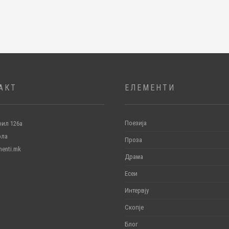
АКТ
ЕЛЕМЕНТИ
Поезија
ил 126а
ола
Проза
menti.mk
Драма
Есеи
Интервју
Скопје
Блог