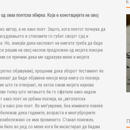
од оваа поетска збирка. Која е конотацијата на овој
о автор, а не како поет. Зашто, кога поетот почнува да
асудувањето и стиховите го губат својот сјај и
а. Но, знаејќи дека насловот на книгата треба да биде
се решив на овој наслов предложен од мојата покојна
 ми се причини дека ме одразува мене и мојата
 ретко објавувам), проценив дека зборот тестамент ќе
екаат да биде објавена некоја моја книга со поезија.
е што ги отвораат, па затоа сакав мојата најнова
ушеви толку што читањето би го сфатиле како надеж.
т како поет на урбана поезија, на „автопатска
 и како рок-поет. Во меѓувреме, беа изминати повеќе
абележав дека годините, возраста и многубројните
 незабележано се има променето. Станал понежен,
би било во ред со мене кога би инсистирал да бидам