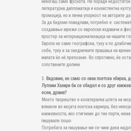
некогаш само фуснота. Не поради недостаток 
литературна дипломатија и конзистентна култ
промоција, но и лична упорност на авторите д
За да бидеме повидливи, потребно е: система
создавање мрежи со европски издавачи и фес
простор за интернационализација на нашите гл
Европа не само географски, туку и по длабочи
себе, туку и за заедничките прашања на времет
мапата ќе нè препознае. Во спротивно, ќе ос
сопствените долини.
5.
Видовме, не само со оваа поетска збирка, 
Лулзим Хазири би се обидел и со друг книжев
есеи, драма?
Моето творештво е колатерална штета на мојо
влиаеле во мојата поетска кариера, без некој
книжевноста, ако стигнеме до тие порти, нем
пишувале лошо.
Потребата за пишување ми се чини дека најд