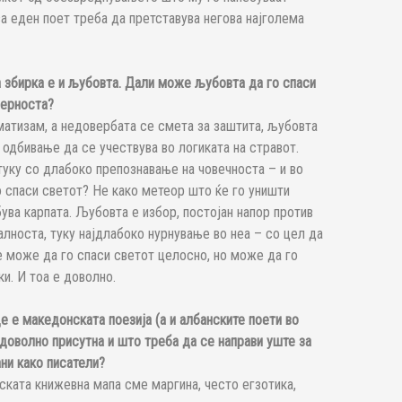
а еден поет треба да претставува негова најголема
а збирка е и љубовта. Дали може љубовта да го спаси
мерноста?
матизам, а недовербата се смета за заштита, љубовта
 одбивање да се учествува во логиката на стравот.
туку со длабоко препознавање на човечноста – и во
 спаси светот? Не како метеор што ќе го уништи
бува карпата. Љубовта е избор, постојан напор против
алноста, туку најдлабоко нурнување во неа – со цел да
 може да го спаси светот целосно, но може да го
и. И тоа е доволно.
 е македонската поезија (а и албанските поети во
доволно присутна и што треба да се направи уште за
ни како писатели?
ската книжевна мапа сме маргина, често егзотика,