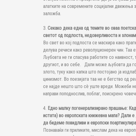
алатките на современите социјални движења з
заложба.
3.
Секако дека една од темите во оваа поетск
светот од подлоста, недоверливоста и злона
Во свет во кој подлоста се маскира како праг
делува речиси како револуционерен чин. Таа е
Љубовта не ги спасува работите со наивност, 
другиот, и во себе. Дали може љубовта да го
злото, туку како капка што постојано ја издла
цинизмот. Во поезијата таа не е бегство од ре
се најде нешто што сè уште вреди. Можеби не
направи поподнослив, поблаг, поискрено човечк
4.
Едно малку погенерализирано прашање: Каде
истата) во европската книжевна мапа? Дали е 
да бидеме повидливи и европски поартикулира
Познаваќи ги приликите, мислам дека на европ