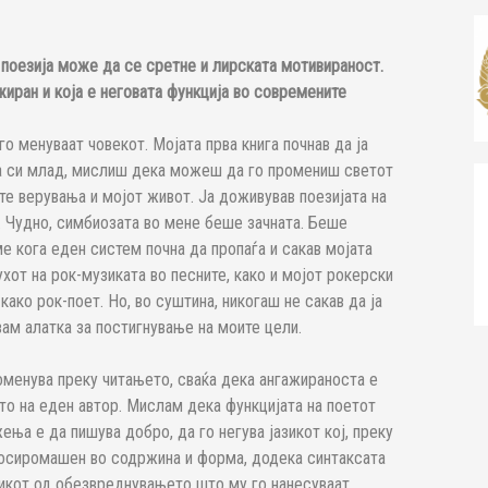
а поезија може да се сретне и лирската мотивираност.
иран и која е неговата функција во современите
о менуваат човекот. Мојата прва книга почнав да ја
га си млад, мислиш дека можеш да го промениш светот
те верувања и мојот живот. Ја доживував поезијата на
. Чудно, симбиозата во мене беше зачната. Беше
ме кога еден систем почна да пропаѓа и сакав мојата
ухот на рок-музиката во песните, како и мојот рокерски
ако рок-поет. Но, во суштина, никогаш не сакав да ја
вам алатка за постигнување на моите цели.
оменува преку читањето, сваќа дека ангажираноста е
то на еден автор. Мислам дека функцијата на поетот
ња е да пишува добро, да го негува јазикот кој, преку
посиромашен во содржина и форма, додека синтаксата
азикот од обезвреднувањето што му го нанесуваат